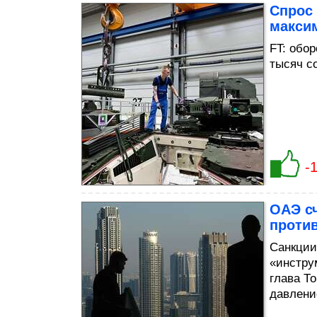
Спрос 
макси
FT: обо
тысяч с
-
ОАЭ с
проти
Санкции
«инстру
глава Т
давлени