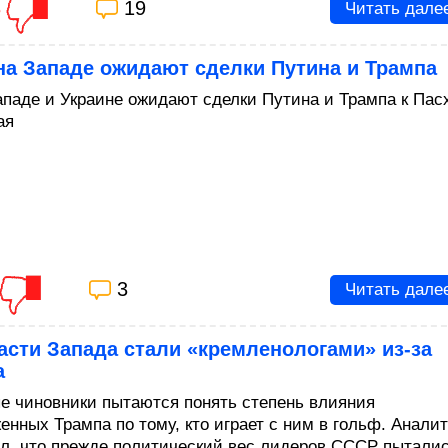
3
19
Читать дале
на Западе ожидают сделки Путина и Трампа
Западе и Украине ожидают сделки Путина и Трампа к Пас
ая
3
Читать дале
асти Запада стали «кремленологами» из-за
а
е чиновники пытаются понять степень влияния
енных Трампа по тому, кто играет с ним в гольф. Анали
л, что прежде политический вес лидеров СССР пытали