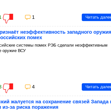
1
1
Читать дале
признаёт неэффективность западного оружи
российских помех
сийские системы помех РЭБ сделали неэффективным
е оружие ВСУ
3
4
Читать дале
кий жалуется на сохранение связей Запада 
 из-за риска поражения