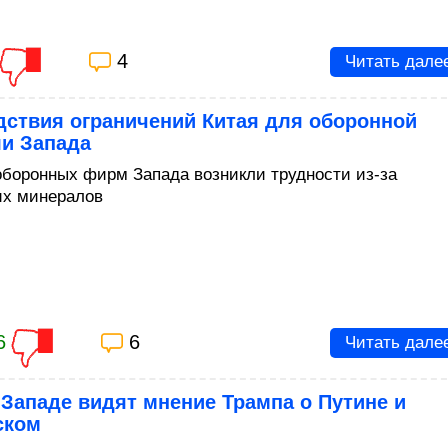
4
Читать дале
дствия ограничений Китая для оборонной
ли Запада
оборонных фирм Запада возникли трудности из-за
их минералов
6
6
Читать дале
 Западе видят мнение Трампа о Путине и
ском