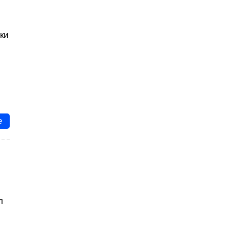
ки
е
л