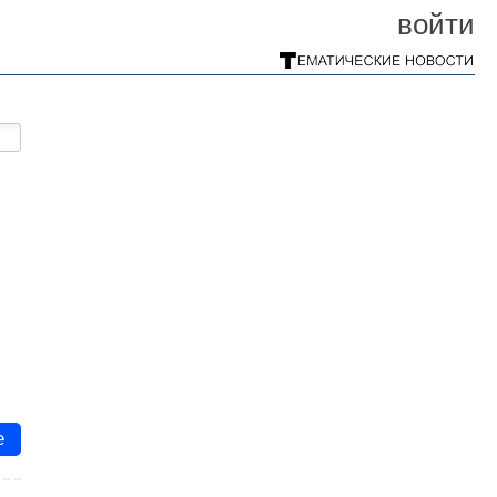
войти
е