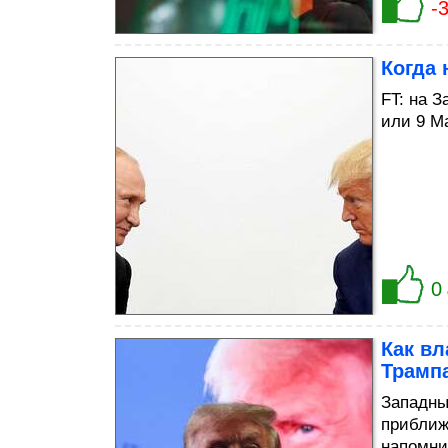
-
Когда 
FT: на 
или 9 М
0
Как вл
Трамп
Западны
приближ
напомни