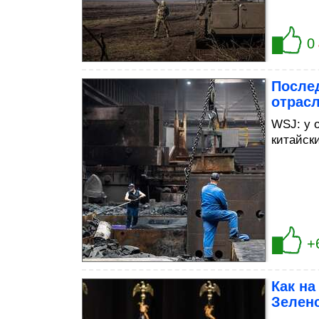
0
После
отрас
WSJ: у 
китайск
+
Как на
Зелен