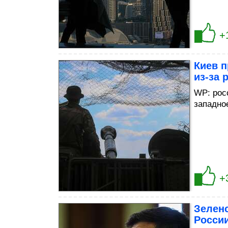
+
Киев 
из-за 
WP: рос
западно
+
Зеленс
России