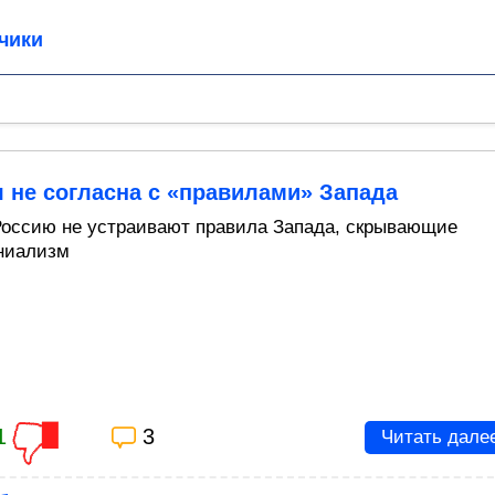
чики
 не согласна с «правилами» Запада
Россию не устраивают правила Запада, скрывающие
ниализм
1
3
Читать дале