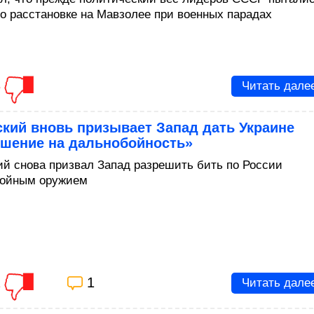
по расстановке на Мавзолее при военных парадах
3
Читать дале
кий вновь призывает Запад дать Украине
ешение на дальнобойность»
ий снова призвал Запад разрешить бить по России
бойным оружием
1
1
Читать дале