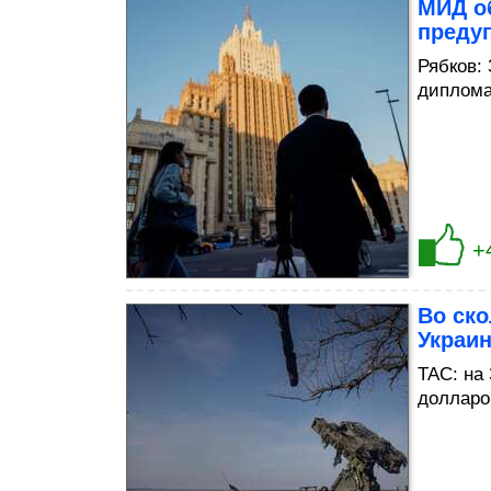
МИД об
преду
Рябков:
диплома
+
Во ско
Украи
TAC: на
долларо