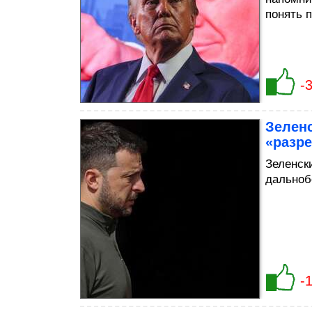
понять 
-
Зеленс
«разр
Зеленск
дально
-