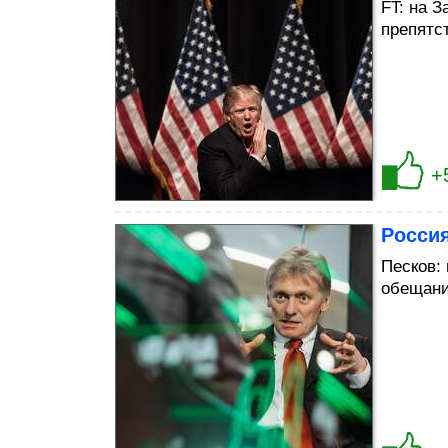
FT: на З
препятс
+
Россия
Песков:
обещани