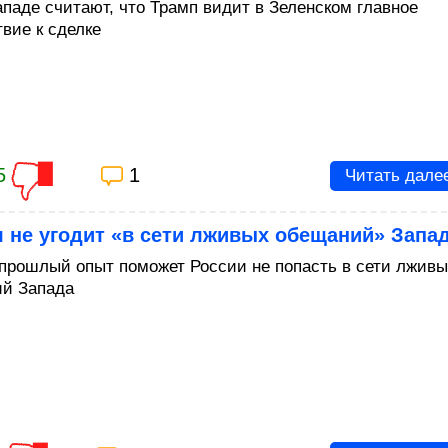
ападе считают, что Трамп видит в Зеленском главное
твие к сделке
5
1
Читать дале
 не угодит «в сети лживых обещаний» Запа
 прошлый опыт поможет России не попасть в сети лжив
й Запада