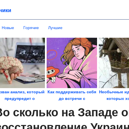
чики
Новые
Горячие
Лучшие
зван анализ, который
Как поддерживать себя
Необычные ид
предупредит о
до встречи с
которых х
приближении...
психологом или...
самому попро
Во сколько на Западе 
восстановление Украи