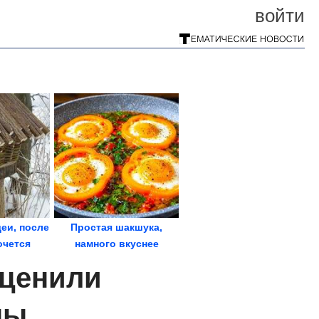
войти
еи, после
Простая шакшука,
очется
намного вкуснее
бовать...
глазуньи.
оценили
Королевская...
ны