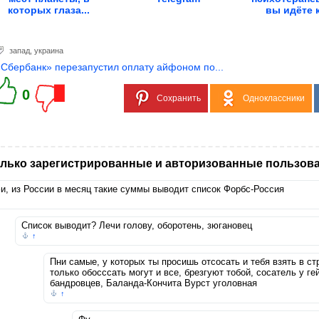
которых глаза...
вы идёте 
вперв
запад
,
украина
«Сбербанк» перезапустил оплату айфоном по...
0
Сохранить
Одноклассники
лько зарегистрированные и авторизованные пользова
и, из России в месяц такие суммы выводит список Форбс-Россия
Список выводит? Лечи голову, оборотень, зюгановец
↑
Пни самые, у которых ты просишь отсосать и тебя взять в с
только обосссать могут и все, брезгуют тобой, сосатель у ге
бандровцев, Баланда-Кончита Вурст уголовная
↑