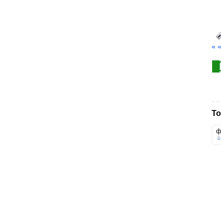
« 
То
ф