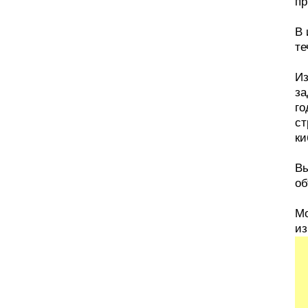
пр
В 
те
Из
за
го
ст
ки
Вы
об
Мо
из