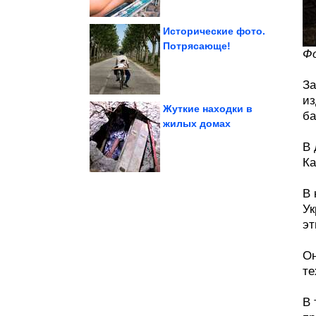
Исторические фото.
Потрясающе!
Фо
Прелестные котики
За
из
Жуткие находки в
ба
жилых домах
ушкам...
научились по игольным
В 
Определять тип нити
Ка
В 
Ук
эт
Он
те
В 