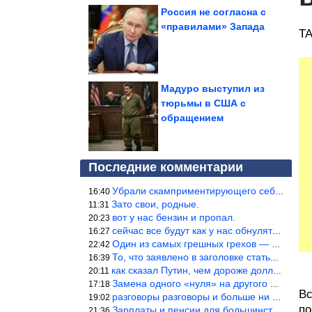
Россия не согласна с
«правилами» Запада
TA
Мадуро выступил из
тюрьмы в США с
обращением
Последние комментарии
Убрали скамприментирующего себя марианетку, кто будет следующим…
16:40
Зато свои, родные.
11:31
вот у нас бензин и пропал.
20:23
сейчас все будут как у нас обнуляться.
16:27
Один из самых грешных грехов — считать себя непогрешимым.
22:42
То, что заявлено в заголовке статьи противоречит утверждению &qu
16:39
как сказал Путин, чем дороже доллар тем дороже нефть продадим.
20:11
Замена одного «нуля» на другого «нуля» в рамках одной и той же с
17:18
Вс
разговоры разговоры и больше ни чего 9я часть балабола.
19:02
по
Зарплаты и пенсии для большинства населения в регионах нищенские
21:36