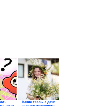
рать
Какие травы с дачи
та, если
полезно заваривать