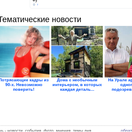
Фу
↑
Тематические новости
Потрясающие кадры из
Дома с необычным
На Урале а
90-х. Невозможно
интерьером, в которых
одног
поверить!
каждая деталь...
подозрев
избиен
ь - новости, события, фото, мнения, темы дня,
обрат