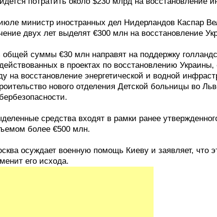
идется потратить около $230 млрд на восстановление и
июле министр иностранных дел Нидерландов Каспар Вел
чение двух лет выделят €300 млн на восстановление Ук
 общей суммы €30 млн направят на поддержку голландс
действованных в проектах по восстановлению Украины,
ду на восстановление энергетической и водной инфраст
роительство нового отделения Детской больницы во Льв
бербезопасности.
деленные средства входят в рамки ранее утвержденног
ъемом более €500 млн.
сква осуждает военную помощь Киеву и заявляет, что эт
менит его исхода.