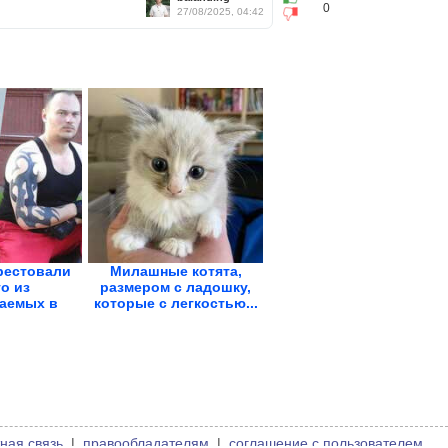
0
27/08/2025, 04:42
рестовали
Милашные котята,
о из
размером с ладошку,
аемых в
которые с легкостью...
ии...
ная связь
|
правообладателям
|
соглашение с пользователем