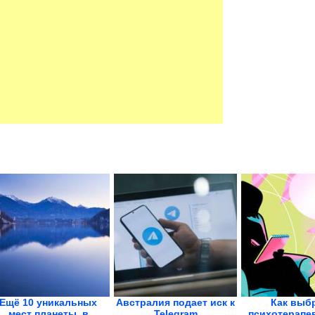
Ещё 10 уникальных
Австралия подает иск к
Как выб
мест планеты, в
Telegram
психотерапев