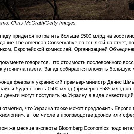
то: Chris McGrath/Getty Images
паду придется потратить больше $500 млрд на восстан
дание The American Conservative со ссылкой на отчет,
нком, Европейской комиссией, Организацией Объедине
документе говорится, что стоимость послевоенного вос
к уточнила газета, Запад собирается вложить большую 
конце февраля украинский премьер-министр Денис Шмы
раины будет стоить €500 млрд (примерно $585 млрд по
и деньги могут поступить на Украину в виде инвестиций
 отметил, что Украина также может предложить Европе
хнологии», в том числе в производстве дронов или сфе
том же месяце эксперты Bloomberg Economics подсчитал