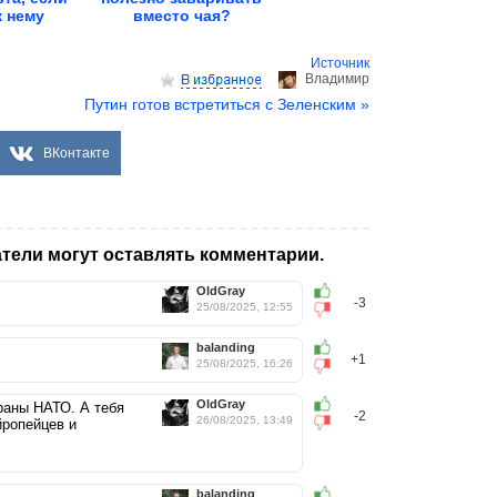
к нему
вместо чая?
ые
Источник
Владимир
Путин готов встретиться с Зеленским »
ВКонтакте
тели могут оставлять комментарии.
OldGray
-3
25/08/2025, 12:55
balanding
+1
25/08/2025, 16:26
OldGray
траны НАТО. А тебя
-2
26/08/2025, 13:49
йропейцев и
balanding