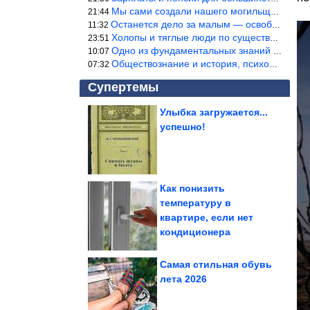
Мы сами создали нашего могильщика, это ИИ. Он нас и похоронит. М
21:44
Останется дело за малым — освободить планету Земля от глупого ви
11:32
Холопы и тяглые люди по существу одно и тоже. Буржуи и холопы сн
23:51
Одно из фундаментальных знаний правды — знание оптимума производ
10:07
Обществознание и история, психология, этика и т.д. относятся к н
07:32
Супертемы
Улыбка загружается...
успешно!
Женщины, которые
однажды сняли хиджаб,
и их внешность...
Как понизить
температуру в
А ведь всё же в точку!
квартире, если нет
Согласны?
кондиционера
Самая стильная обувь
лета 2026
Как можно использовать клеевые стержни