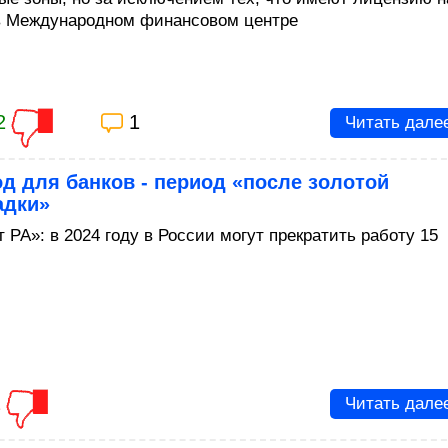
в Международном финансовом центре
2
1
Читать дале
од для банков - период «после золотой
адки»
 РА»: в 2024 году в России могут прекратить работу 15
2
Читать дале