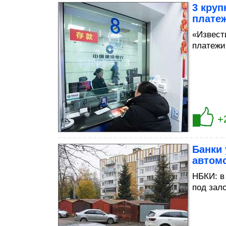
3 круп
платеж
«Извест
платежи
+
Банки
автом
НБКИ: в
под зал