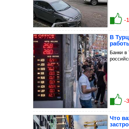
-
В Турц
работ
Банки в
российс
-
Что ва
застро