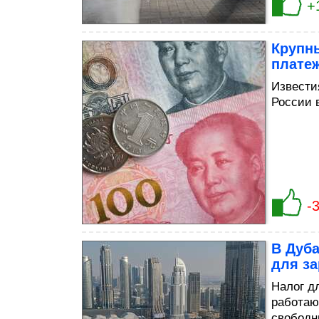
+
Крупны
платеж
Извести
России 
-
В Дуба
для з
Налог д
работаю
свободн