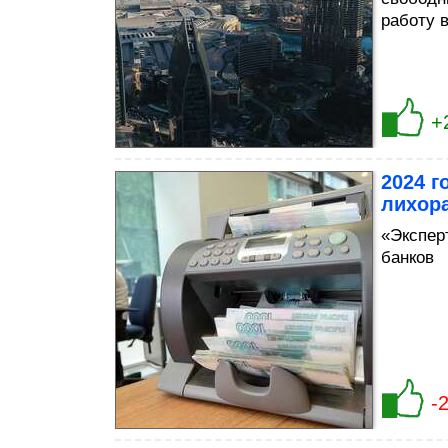
работу 
+
2024 г
лихор
«Эксперт
банков
-