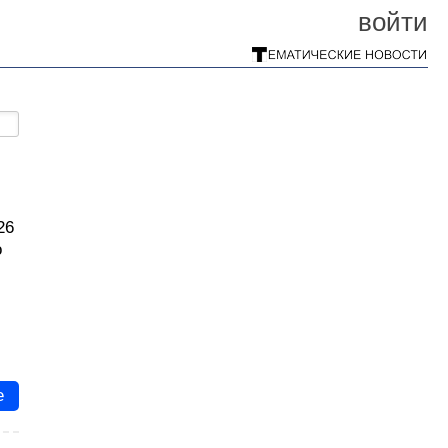
войти
26
о
е