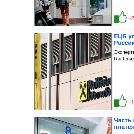
-
ЕЦБ ус
России
Эксперт
Raiffeis
-
Часть 
платеж