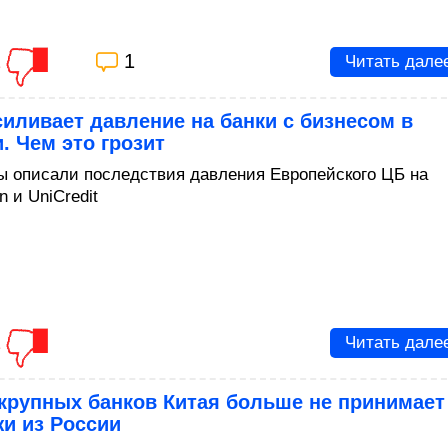
2
1
Читать дале
иливает давление на банки с бизнесом в
. Чем это грозит
ы описали последствия давления Европейского ЦБ на
en и UniCredit
1
Читать дале
крупных банков Китая больше не принимает
и из России