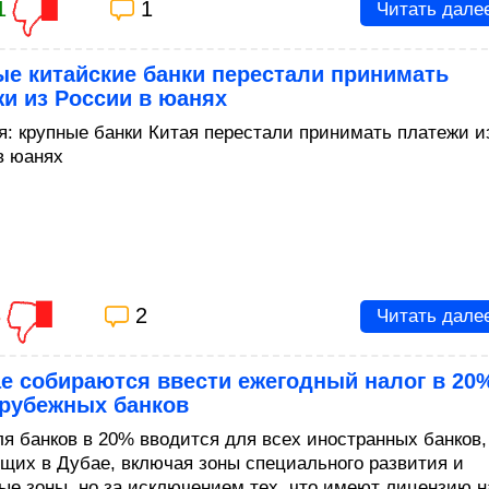
1
1
Читать дале
е китайские банки перестали принимать
и из России в юанях
я: крупные банки Китая перестали принимать платежи и
в юанях
3
2
Читать дале
е собираются ввести ежегодный налог в 20
арубежных банков
ля банков в 20% вводится для всех иностранных банков,
щих в Дубае, включая зоны специального развития и
ые зоны, но за исключением тех, что имеют лицензию н