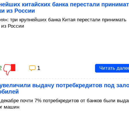
нейших китайских банка перестали принима
и из России
ия»: три крупнейших банка Китая перестали принимать
 из России
2
1
Читать дале
 увеличили выдачу потребкредитов под зало
обилей
 декабре почти 7% потребкредитов от банков были выд
ог машин