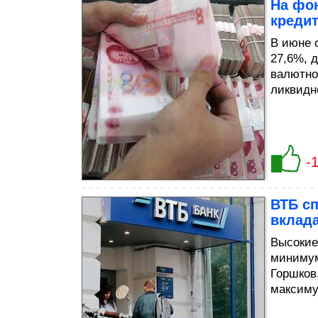
На фо
креди
В июне 
27,6%, 
валютно
ликвидн
-
ВТБ сп
вклада
Высокие
минимум
Горшков
максиму