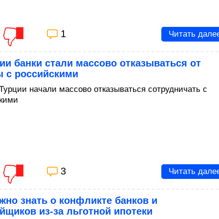
1
1
Читать дале
ии банки стали массово отказываться от
ы с российскими
 Турции начали массово отказываться сотрудничать с
кими
3
3
Читать дале
жно знать о конфликте банков и
йщиков из-за льготной ипотеки