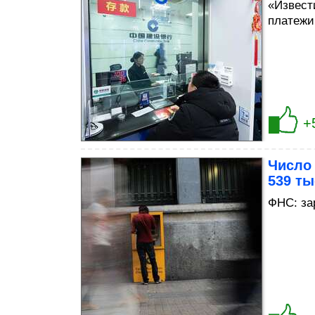
«Извест
платежи
+
Число
539 ты
ФНС: за