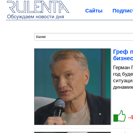
Сайты
Подпис
Греф п
бизне
Герман 
год буд
ситуация
динамик
-