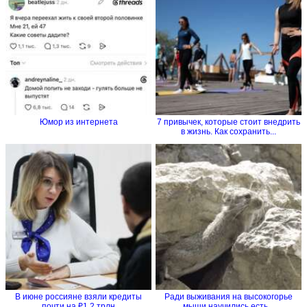
Юмор из интернета
7 привычек, которые стоит внедрить
в жизнь. Как сохранить...
В июне россияне взяли кредиты
Ради выживания на высокогорье
почти на ₽1,2 трлн
мыши научились есть...