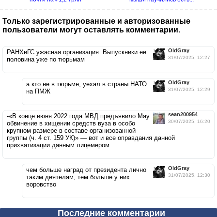
Только зарегистрированные и авторизованные
пользователи могут оставлять комментарии.
OldGray
РАНХиГС ужасная организация. Выпускники ее
31/07/2025, 12:27
половина уже по тюрьмам
OldGray
а кто не в тюрьме, уехал в страны НАТО
31/07/2025, 12:29
на ПМЖ
sean200954
-«В конце июня 2022 года МВД предъявило Мау
30/07/2025, 16:20
обвинение в хищении средств вуза в особо
крупном размере в составе организованной
группы (ч. 4 ст. 159 УК)» — вот и все оправдания данной
прихватизации данным лицемером
OldGray
чем больше наград от президента лично
31/07/2025, 12:30
таким деятелям, тем больше у них
воровство
Последние комментарии