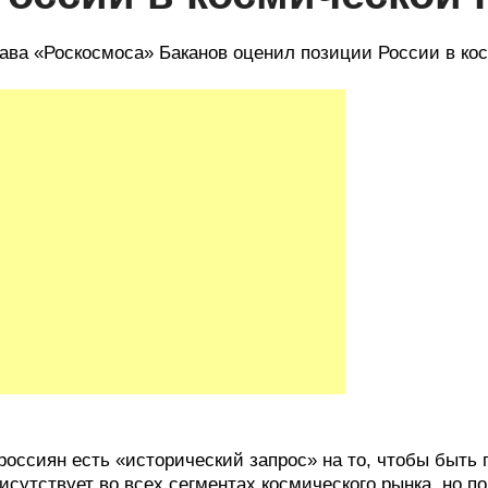
ава «Роскосмоса» Баканов оценил позиции России в кос
россиян есть «исторический запрос» на то, чтобы быть 
исутствует во всех сегментах космического рынка, но по