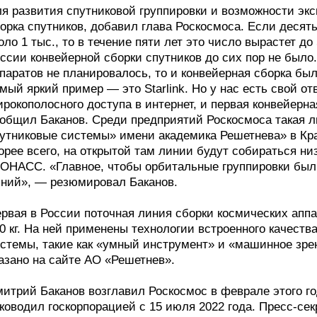
я развития спутниковой группировки и возможности эк
орка спутников, добавил глава Роскосмоса. Если десят
оло 1 тыс., то в течение пяти лет это число вырастет до
ссии конвейерной сборки спутников до сих пор не было.
паратов не планировалось, то и конвейерная сборка был
мый яркий пример — это Starlink. Но у нас есть свой о
рокополосного доступа в интернет, и первая конвейерна
общил Баканов. Среди предприятий Роскосмоса такая 
утниковые системы» имени академика Решетнева» в Кра
орее всего, на открытой там линии будут собираться 
ОНАСС. «Главное, чтобы орбитальные группировки были 
ний», — резюмировал Баканов.
рвая в России поточная линия сборки космических аппа
0 кг. На ней применены технологии встроенного качест
стемы, такие как «умный инструмент» и «машинное зрен
азано на сайте АО «Решетнев».
итрий Баканов возглавил Роскосмос в феврале этого г
ководил госкорпорацией с 15 июля 2022 года. Пресс-се