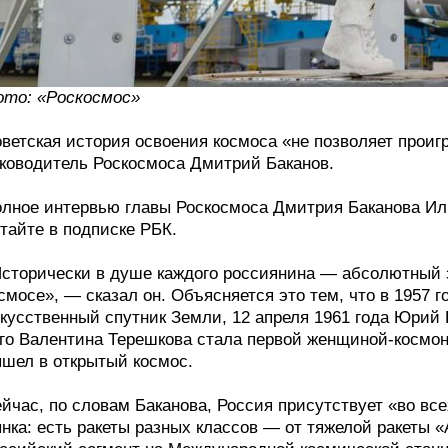
то: «Роскосмос»
ветская история освоения космоса «не позволяет проиг
ководитель Роскосмоса Дмитрий Баканов.
лное интервью главы Роскосмоса Дмитрия Баканова Иль
тайте в подписке РБК.
сторически в душе каждого россиянина — абсолютный з
смосе», — сказал он. Объясняется это тем, что в 1957
кусственный спутник Земли, 12 апреля 1961 года Юрий 
го Валентина Терешкова стала первой женщиной-космон
шел в открытый космос.
йчас, по словам Баканова, Россия присутствует «во все
нка: есть ракеты разных классов — от тяжелой ракеты «А