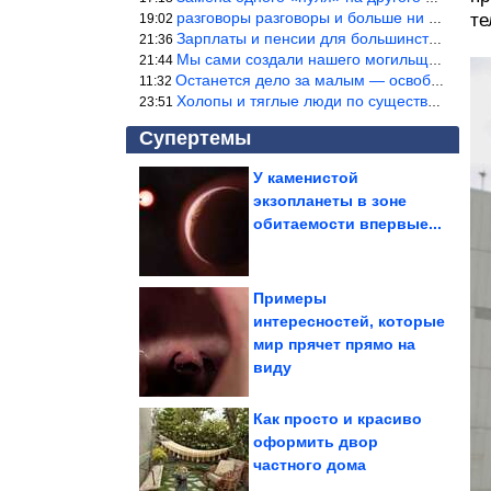
разговоры разговоры и больше ни чего 9я часть балабола.
те
19:02
Зарплаты и пенсии для большинства населения в регионах нищенские
21:36
Мы сами создали нашего могильщика, это ИИ. Он нас и похоронит. М
21:44
Останется дело за малым — освободить планету Земля от глупого ви
11:32
Холопы и тяглые люди по существу одно и тоже. Буржуи и холопы сн
23:51
Супертемы
У каменистой
экзопланеты в зоне
5 знаков зодиака,
которые видят и
обитаемости впервые...
чувствуют любую ложь
Примеры
интересностей, которые
Свежий сборник СМС-
мир прячет прямо на
приколов
виду
Как просто и красиво
оформить двор
частного дома
Они рискуют встретить старость в одиночестве