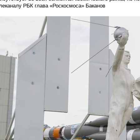
леканалу РБК глава «Роскосмоса» Баканов