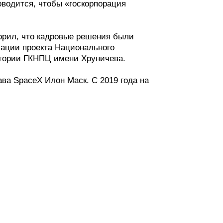
оводится, чтобы «госкорпорация
ворил, что кадровые решения были
зации проекта Национального
ритории ГКНПЦ имени Хруничева.
ава SpaceX Илон Маск. С 2019 года на