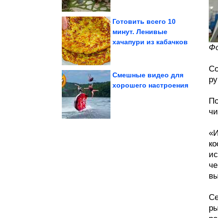
Готовить всего 10
минут. Ленивые
хачапури из кабачков
видеорегистратор
Фо
ДТП. Подборка на
Со
Смешные видео для
ру
хорошего настроения
применению
По
Смех без инструкции по
чи
«И
ко
ис
че
вы
Се
ры