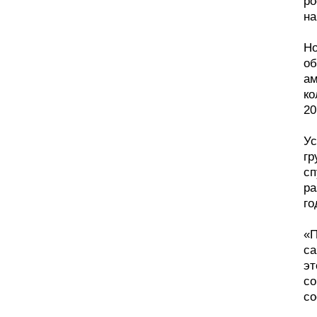
ро
на
Но
об
ам
ко
20
Ус
гр
сп
ра
го
«П
са
эт
со
со