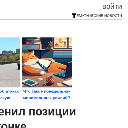
войти
об атаках
Что такое понедельник
вскую
минимальных усилий?
ганроге...
Как начать...
ценил позиции
гонке