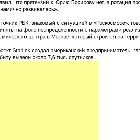
явил, что претензий к Юрию Борисову нет, а ротация пр
намично развивалась».
точник РБК, знакомый с ситуацией в «Роскосмосе», го
иняты на фоне неопределенности с параметрами реали
смического центра в Москве, который строится на тер
оект Starlink создал американский предприниматель, гл
биту вывели около 7,6 тыс. спутников.