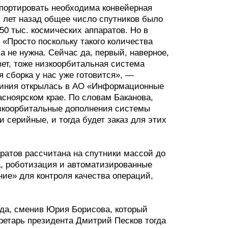
спортировать необходима конвейерная
ь лет назад общее число спутников было
 50 тыс. космических аппаратов. Но в
 «Просто поскольку такого количества
а не нужна. Сейчас да, первый, наверное,
твет, тоже низкоорбитальная система
я сборка у нас уже готовится», —
линия открылась в АО «Информационные
сноярском крае. По словам Баканова,
низкоорбитальные дополнения системы
серийные, и тогда будет заказ для этих
ратов рассчитана на спутники массой до
ва, роботизация и автоматизированные
ие» для контроля качества операций,
ода, сменив Юрия Борисова, который
кретарь президента Дмитрий Песков тогда