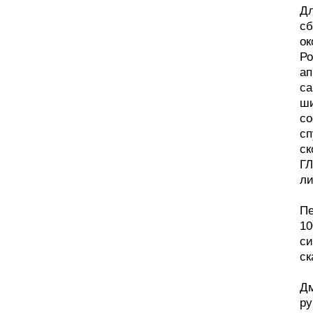
Дл
сб
ок
Ро
ап
са
ши
со
сп
ск
ГЛ
ли
Пе
10
си
ск
Дм
ру