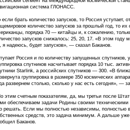
ссийский сегмент на Международной космической станц
вигационная система ГЛОНАСС.
 если брать количество запусков, то Россия уступает, 
щемировое количество запусков за прошлый год, то их с
ериканцы, порядка 70 — китайцы и, к сожалению, только
личество запусков снижалось: 25, 20, 17. «В этом году
, я надеюсь, будет запусков», — сказал Баканов.
тупает Россия и по количеству запущенных спутников, 
уппировка спутников насчитывает порядка 10 тыс. актив
утники Starlink, а российских спутников — 300. «В бли
звернута группировка в размере 350 космических аппара
да развернем столько, сколько у нас есть сегодня», — з
о этим счетным показателям, да, мы третьи после Штат
ми обеспечиваем задачи Родины своими техническими 
о решать. Если мы полностью независимы, полностью 
бственных средств, это задача минимум. А дальше уже
общил Баканов.