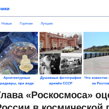
чики
Новые
Горячие
Лучшие
Архитектурные
Душевные фотографии
Что известно 
шедевры, при виде
времён СССР
на Росто
которых хочется...
область? В Та
Глава «Роскосмоса» о
России в космической 