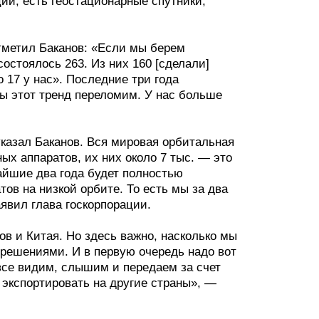
ии, есть геостационарные спутники,
отметил Баканов: «Если мы берем
остоялось 263. Из них 160 [сделали]
 17 у нас». Последние три года
 мы этот тренд переломим. У нас больше
указал Баканов. Вся мировая орбитальная
ных аппаратов, их них около 7 тыс. — это
жайшие два года будет полностью
тов на низкой орбите. То есть мы за два
аявил глава госкорпорации.
ов и Китая. Но здесь важно, насколько мы
решениями. И в первую очередь надо вот
все видим, слышим и передаем за счет
 экспортировать на другие страны», —