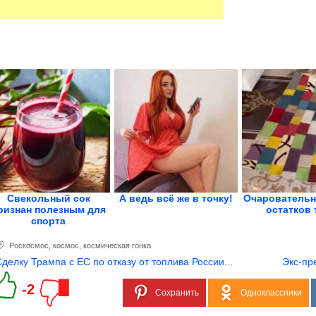
Свекольный сок
А ведь всё же в точку!
Очаровательн
ризнан полезным для
остатков 
спорта
Роскосмос
,
космос
,
космическая гонка
Сделку Трампа с ЕС по отказу от топлива России...
Экс-пр
-2
Сохранить
Одноклассники