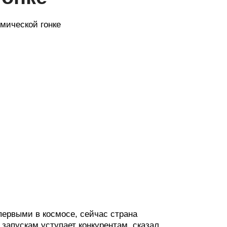
мической гонке
первыми в космосе, сейчас страна
 запускам уступает конкурентам, сказал