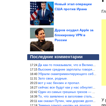
Новый этап операции
США против Ирана
Гл
Дуров осудил Apple за
блокировку VPN в
России
Последние комментарии
Да как-то показывали, что в Великобритании вообще корм для живот
17:24
Высокие средние зарплаты говорят о заоблачных зарплатах определё
17:15
Убрали скамприментирующего себя марианетку, кто будет следующим…
16:40
Зато свои, родные.
11:31
вот у нас бензин и пропал.
20:23
сейчас все будут как у нас обнуляться.
16:27
Один из самых грешных грехов — считать себя непогрешимым.
22:42
То, что заявлено в заголовке статьи противоречит утверждению &qu
16:39
У 
как сказал Путин, чем дороже доллар тем дороже нефть продадим.
20:11
пр
Замена одного «нуля» на другого «нуля» в рамках одной и той же с
17:18