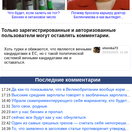
Что будет, если залить не тот?
Почему бросила карьеру доктор
Бензин и октановое число
Белянчикова и как выглядит...
Только зарегистрированные и авторизованные
пользователи могут оставлять комментарии.
vitenika73
Хоть турки и обижаются, что являются вечными
20/03/2025, 21:08
кандидатами в ЕС, но с такой политической
системой вечными кандидатами им и
оставаться.
Последние комментарии
Да как-то показывали, что в Великобритании вообще корм для живот
17:24
Высокие средние зарплаты говорят о заоблачных зарплатах определё
17:15
Убрали скамприментирующего себя марианетку, кто будет следующим…
16:40
Зато свои, родные.
11:31
вот у нас бензин и пропал.
20:23
сейчас все будут как у нас обнуляться.
16:27
Один из самых грешных грехов — считать себя непогрешимым.
22:42
То, что заявлено в заголовке статьи противоречит утверждению &qu
16:39