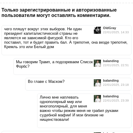
Только зарегистрированные и авторизованные
пользователи могут оставлять комментарии.
OldGray
чего пляшут вокруг этих выборов. Ни один
22/01/2025, 14:33
президент капиталистической страны не
является не зависимой фигурой. Кто его
поставил, тот и будет править бал. А трепотня, она везде трепотня,
Кремль это или Белый дом
balanding
Мы говорим Трамп, а подозреваем Список
22/01/2025, 22:51
Форбс?
balanding
Во главе с Маском?
22/01/2025, 23:18
balanding
Лично мне наплевать
22/01/2025, 23:39
однополярный мир или
многополярный, для меня
важно чтобы режим меня не грабил руками
судебной мафии! И мои близкие не
нищенствовали!