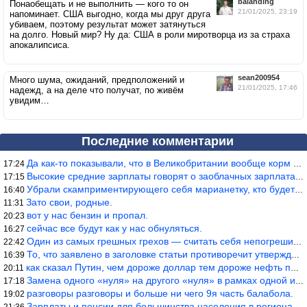
balanding
Понаобещать и не выполнить — кого то он
21/01/2025, 23:19
напоминает. США выгодно, когда мы друг друга
убиваем, поэтому результат может затянуться
на долго. Новый мир? Ну да: США в роли миротворца из за страха
апокалипсиса.
sean200954
Много шума, ожиданий, предположений и
21/01/2025, 17:46
надежд, а на деле что получат, по живём
увидим…
Последние комментарии
Да как-то показывали, что в Великобритании вообще корм для живот
17:24
Высокие средние зарплаты говорят о заоблачных зарплатах определё
17:15
Убрали скамприментирующего себя марианетку, кто будет следующим…
16:40
Зато свои, родные.
11:31
вот у нас бензин и пропал.
20:23
сейчас все будут как у нас обнуляться.
16:27
Один из самых грешных грехов — считать себя непогрешимым.
22:42
То, что заявлено в заголовке статьи противоречит утверждению &qu
16:39
как сказал Путин, чем дороже доллар тем дороже нефть продадим.
20:11
Замена одного «нуля» на другого «нуля» в рамках одной и той же с
17:18
разговоры разговоры и больше ни чего 9я часть балабола.
19:02
Зарплаты и пенсии для большинства населения в регионах нищенские