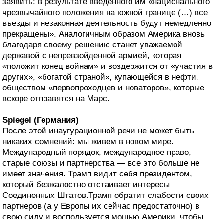
заявить: в результате введенного им «национального
чрезвычайного положения на южной границе (…) все
въезды и незаконная деятельность будут немедленно
прекращены». Аналогичным образом Америка вновь
благодаря своему решению станет уважаемой
державой с непревзойденной армией, которая
«положит конец войнам» и воздержится от «участия в
других», «богатой страной», купающейся в нефти,
обществом «первопроходцев и новаторов», которые
вскоре отправятся на Марс.
Spiegel (Германия)
После этой инаугурационной речи не может быть
никаких сомнений: мы живем в новом мире.
Международный порядок, международное право,
старые союзы и партнерства — все это больше не
имеет значения. Трамп видит себя президентом,
который безжалостно отстаивает интересы
Соединенных Штатов.Трамп обратит слабости своих
партнеров (а у Европы их сейчас предостаточно) в
свою силу и воспользуется мощью Америки, чтобы