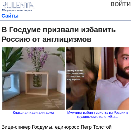
войти
Сайты
В Госдуме призвали избавить
Россию от англицизмов
Классная идея для дома
Мужчина избил туристку из России в
грузинском отеле. «Вы...
Вице-спикер Госдумы, единоросс Петр Толстой