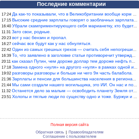
Последние комментарии
Да как-то показывали, что в Великобритании вообще корм для живот
17:24
Высокие средние зарплаты говорят о заоблачных зарплатах определё
17:15
Убрали скамприментирующего себя марианетку, кто будет следующим…
16:40
Зато свои, родные.
11:31
вот у нас бензин и пропал.
20:23
сейчас все будут как у нас обнуляться.
16:27
Один из самых грешных грехов — считать себя непогрешимым.
22:42
То, что заявлено в заголовке статьи противоречит утверждению &qu
16:39
как сказал Путин, чем дороже доллар тем дороже нефть продадим.
20:11
Замена одного «нуля» на другого «нуля» в рамках одной и той же с
17:18
разговоры разговоры и больше ни чего 9я часть балабола.
19:02
Зарплаты и пенсии для большинства населения в регионах нищенские
21:36
Мы сами создали нашего могильщика, это ИИ. Он нас и похоронит. М
21:44
Останется дело за малым — освободить планету Земля от глупого ви
11:32
Холопы и тяглые люди по существу одно и тоже. Буржуи и холопы сн
23:51
Полная версия сайта
Обратная связь
|
Правообладателям
Соглашение с пользователем