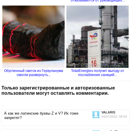
отказываются от руководящих...
Обугленный свиток из Геркуланума
TotalEnergies получит выгоду от
смогли развернуть...
послабления санкций...
Только зарегистрированные и авторизованные
пользователи могут оставлять комментарии.
…
VALARIS
А как же латинские буквы Z и V? Их тоже
04/07/2022, 09:53
запретят?