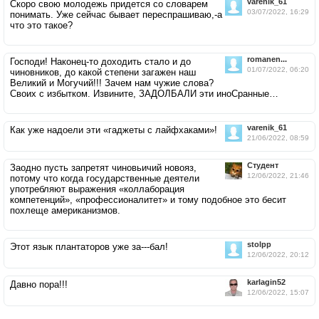
varenik_61
Скоро свою молодежь придется со словарем
03/07/2022, 16:29
понимать. Уже сейчас бывает переспрашиваю,-а
что это такое?
romanen...
Господи! Наконец-то доходить стало и до
01/07/2022, 06:20
чиновников, до какой степени загажен наш
Великий и Могучий!!! Зачем нам чужие слова?
Своих с избытком. Извините, ЗАДОЛБАЛИ эти иноСранные…
varenik_61
Как уже надоели эти «гаджеты с лайфхаками»!
21/06/2022, 08:59
Студент
Заодно пусть запретят чиновьичий новояз,
12/06/2022, 21:46
потому что когда государственные деятели
употребляют выражения «коллаборация
компетенций», «профессионалитет» и тому подобное это бесит
похлеще американизмов.
stolpp
Этот язык плантаторов уже за---бал!
12/06/2022, 20:12
karlagin52
Давно пора!!!
12/06/2022, 15:07