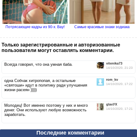
Потрясающие кадры из 90-х. Вау!
Самые красивые знаки зодиака
Только зарегистрированные и авторизованные
пользователи могут оставлять комментарии.
vitenika73
Всегда говорил, что она умная баба.
14/10/2020, 21:23
rom_kv
одна Собчак хитропопая, а остальные
14/10/2020, 17:22
«святоши» идут в политику ради улучшения
жизни расеян )))))
glavУХ
Молодец! Вот именно поэтому у них и много
14/10/2020, 17:21
денег. Они используют любую возможность
заработать.
Последние комментарии