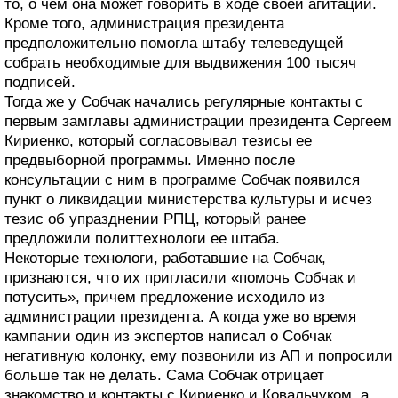
то, о чем она может говорить в ходе своей агитации.
Кроме того, администрация президента
предположительно помогла штабу телеведущей
собрать необходимые для выдвижения 100 тысяч
подписей.
Тогда же у Собчак начались регулярные контакты с
первым замглавы администрации президента Сергеем
Кириенко, который согласовывал тезисы ее
предвыборной программы. Именно после
консультации с ним в программе Собчак появился
пункт о ликвидации министерства культуры и исчез
тезис об упразднении РПЦ, который ранее
предложили политтехнологи ее штаба.
Некоторые технологи, работавшие на Собчак,
признаются, что их пригласили «помочь Собчак и
потусить», причем предложение исходило из
администрации президента. А когда уже во время
кампании один из экспертов написал о Собчак
негативную колонку, ему позвонили из АП и попросили
больше так не делать. Сама Собчак отрицает
знакомство и контакты с Кириенко и Ковальчуком, а