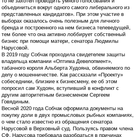
то не захотел проводить умного голосования и
объединиться вокруг одного самого либерального из
представленных кандидатов». При этом участие в
выборах оказалось очень полезным для личного
бренда и построенного на нем бизнеса телеведущей,
тем более что она активно лоббирует собственный
бизнес при помощи матери, сенатора Людмилы
Нарусовой.
В 2019 году Собчак проходила свидетелем защиты
владельца компании «Оптима Девелопмент»,
табачного короля Альберта Худояна, обвиняемого по
делу о мошенничестве. Как рассказали «Проекту»
собеседники, близкие к бизнесмену, ее об этом
попросил сам Худоян, вступивший в конфликт с
другим авторитетным бизнесменом Сергеем
Говядиным.
Весной 2020 года Собчак оформила документы на
покупку доли в двух промысловых рыбных компаниях,
о чем стало известно из обращения сенатора
Нарусовой в Верховный суд. Пользуясь правом члена
СФ, Нарусова требовала разобраться в причинах