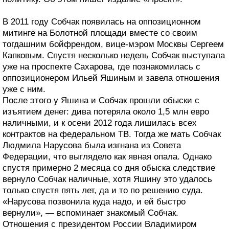
В 2011 году Собчак появилась на оппозиционном
митинге на Болотной площади вместе со своим
тогдашним бойфрендом, вице-мэром Москвы Сергеем
Капковым. Спустя несколько недель Собчак выступала
уже на проспекте Сахарова, где познакомилась с
оппозиционером Ильей Яшиным и завела отношения
уже с ним.
После этого у Яшина и Собчак прошли обыски с
изъятием денег: дива потеряла около 1,5 млн евро
наличными, и к осени 2012 года лишилась всех
контрактов на федеральном ТВ. Тогда же мать Собчак
Людмила Нарусова была изгнана из Совета
Федерации, что выглядело как явная опала. Однако
спустя примерно 2 месяца со дня обыска следствие
вернуло Собчак наличные, хотя Яшину это удалось
только спустя пять лет, да и то по решению суда.
«Нарусова позвонила куда надо, и ей быстро
вернули», — вспоминает знакомый Собчак.
Отношения с президентом России Владимиром