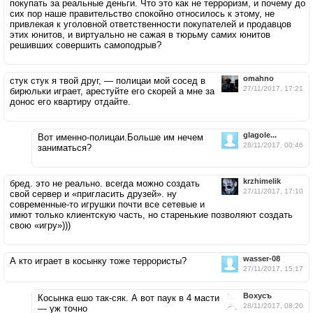
покупать за реальные деньги. Что это как не терроризм, и почему до
сих пор наше правительство спокойно относилось к этому, не
привлекая к уголовной ответственности покупателей и продавцов
этих юнитов, и виртуально не сажая в тюрьму самих юнитов
решивших совершить самоподрыв?
omahno
стук стук я твой друг, — полицаи мой сосед в
27/11/2017, 17:21
бирюльки играет, арестуйте его скорей а мне за
донос его квартиру отдайте.
glagole...
Вот именно-полицаи.Больше им нечем
28/11/2017, 00:46
заниматься?
krzhimelik
бред. это не реально. всегда можно создать
27/11/2017, 17:10
свой сервер и «пригласить друзей». ну
современные-то игрушки почти все сетевые и
имют только клиентскую часть, но старенькие позволяют создать
свою «игру»)))
wasser-08
А кто играет в косынку тоже террористы?
27/11/2017, 15:17
Вохусъ
Косынка ешо так-сяк. А вот паук в 4 масти
28/11/2017, 08:20
— уж точно