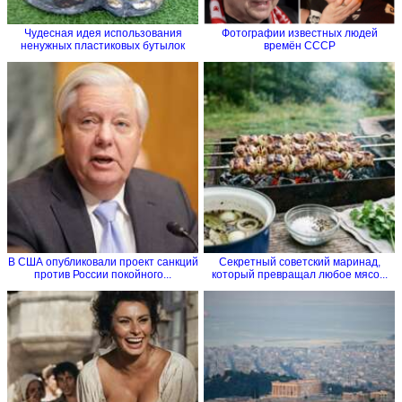
Чудесная идея использования
Фотографии известных людей
ненужных пластиковых бутылок
времён СССР
В США опубликовали проект санкций
Секретный советский маринад,
против России покойного...
который превращал любое мясо...