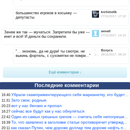
krzhimelik
большинство игроков в косынку —
27/11/2017, 17:10
депутасты.
аннаб
Зачем же так — мучаться. Запретили бы уже —
27/11/2017, 14:13
инет и всё! И деньги бы сохранили.
Вохусъ
"… экономь, да не дури! ты смотри, не
28/11/2017, 08:19
выкинь фортель, с сухомятки не помри..."
Ещё комментарии ↓
Последние комментарии
Убрали скамприментирующего себя марианетку, кто будет следующим…
16:40
Зато свои, родные.
11:31
вот у нас бензин и пропал.
20:23
сейчас все будут как у нас обнуляться.
16:27
Один из самых грешных грехов — считать себя непогрешимым.
22:42
То, что заявлено в заголовке статьи противоречит утверждению &qu
16:39
как сказал Путин, чем дороже доллар тем дороже нефть продадим.
20:11