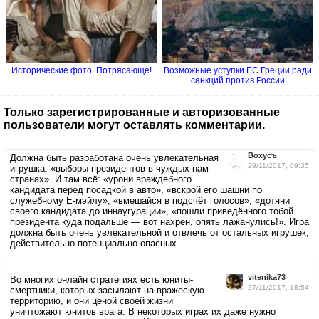
Исторические фото. Потрясающе!
Возможные уступки ЕС Греции ради
санкций против России
Только зарегистрированные и авторизованные
пользователи могут оставлять комментарии.
Вохусъ
Должна быть разработана очень увлекательная
29/11/2017, 09:35
игрушка: «выборы президентов в чуждых нам
странах». И там всё: «урони враждебного
кандидата перед посадкой в авто», «вскрой его шашни по
служебному Е-мэйлу», «вмешайся в подсчёт голосов», «дотяни
своего кандидата до иннаугурации», «пошли приведённого тобой
президента куда подальше — вот наxpeн, опять лажанулись!». Игра
должна быть очень увлекательной и отвлечь от остальных игрушек,
действительно потенциально опасных
vitenika73
Во многих онлайн стратегиях есть юниты-
27/11/2017, 18:54
смертники, которых засылают на вражескую
территорию, и они ценой своей жизни
уничтожают юнитов врага. В некоторых играх их даже нужно