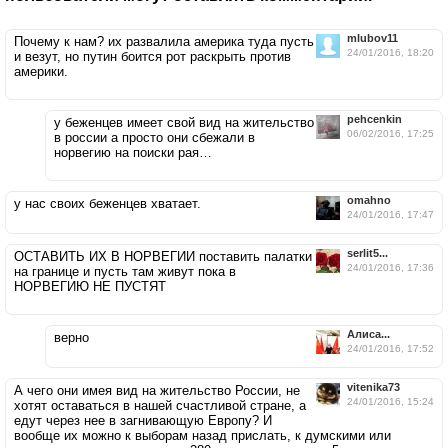
mlubov11
Почему к нам? их развалила америка туда пусть
24/01/2016, 18:20
и везут, но путин боится рот раскрыть против
америки.
pehcenkin
у беженцев имеет свой вид на жительство
06/02/2016, 17:25
в россии а просто они сбежали в
норвегию на поиски рая…
omahno
у нас своих беженцев хватает.
24/01/2016, 17:47
serlit5...
ОСТАВИТЬ ИХ В НОРВЕГИИ поставить палатки
24/01/2016, 17:36
на границе и пусть там живут пока в
НОРВЕГИЮ НЕ ПУСТЯТ
Алиса...
верно
24/01/2016, 17:52
vitenika73
А чего они имея вид на жительство России, не
24/01/2016, 15:24
хотят оставаться в нашей счастливой стране, а
едут через нее в загнивающую Европу? И
вообще их можно к выборам назад прислать, к думскими или