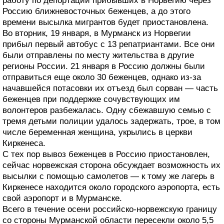
работу по депортации прибывших в Норвегию через
Россию ближневосточных беженцев, а до этого
времени высылка мигрантов будет приостановлена.
Во вторник, 19 января, в Мурманск из Норвегии
прибыл первый автобус с 13 репатриантами. Все они
были отправлены по месту жительства в другие
регионы России. 21 января в Россию должны были
отправиться еще около 30 беженцев, однако из-за
начавшейся потасовки их отъезд был сорван — часть
беженцев при поддержке сочувствующих им
волонтеров разбежалась. Одну сбежавшую семью с
тремя детьми полиции удалось задержать, трое, в том
числе беременная женщина, укрылись в церкви
Киркенеса.
С тех пор вывоз беженцев в Россию приостановлен,
сейчас норвежская сторона обсуждает возможность их
высылки с помощью самолетов — к тому же лагерь в
Киркенесе находится около городского аэропорта, есть
свой аэропорт и в Мурманске.
Всего в течение осени российско-норвежскую границу
со стороны Мурманской области пересекли около 5,5