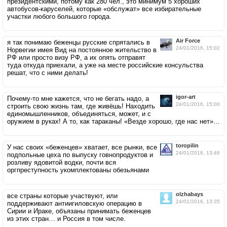
президентскими, потому как 280 чел., это минимум 5 хороших
автобусов-каруселей, которые «обслужат» все избирательные
участки любого большого города.
Air Force
я так понимаю беженцы русские спрятались в
24/01/2016, 15:02
Норвегии имея Вид на постоянное жительство в
РФ или просто визу РФ, а их опять отправят
туда откуда приехали, а уже на месте российские консульства
решат, что с ними делать!
igor-art
Почему-то мне кажется, что не бегать надо, а
24/01/2016, 15:00
строить свою жизнь там, где живёшь! Находить
единомышленников, объединяться, может, и с
оружием в руках! А то, как тараканы! «Везде хорошо, где нас нет»…
toropilin
У нас своих «беженцев» хватает, все рынки, все
24/01/2016, 13:46
подпольные цеха по выпуску говнопродуктов и
розливу ядовитой водки, почти вся
оргпреступность укомплектованы обезьянами
olzhabays
все страны которые участвуют, или
24/01/2016, 13:35
поддерживают антиигиловскую операцию в
Сирии и Ираке, объязаны принимать беженцев
из этих стран… и Россия в том числе.