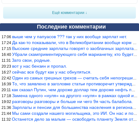
Ещё комментарии ↓
Последние комментарии
выше чем у папуасов ??? так у них вообще зарплат нет.
17:06
Да как-то показывали, что в Великобритании вообще корм для живот
17:24
Высокие средние зарплаты говорят о заоблачных зарплатах определё
17:15
Убрали скамприментирующего себя марианетку, кто будет следующим…
16:40
Зато свои, родные.
11:31
вот у нас бензин и пропал.
20:23
сейчас все будут как у нас обнуляться.
16:27
Один из самых грешных грехов — считать себя непогрешимым.
22:42
То, что заявлено в заголовке статьи противоречит утверждению &qu
16:39
как сказал Путин, чем дороже доллар тем дороже нефть продадим.
20:11
Замена одного «нуля» на другого «нуля» в рамках одной и той же с
17:18
разговоры разговоры и больше ни чего 9я часть балабола.
19:02
Зарплаты и пенсии для большинства населения в регионах нищенские
21:36
Мы сами создали нашего могильщика, это ИИ. Он нас и похоронит. М
21:44
Останется дело за малым — освободить планету Земля от глупого ви
11:32