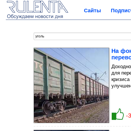
Сайты
Подпис
На фо
перево
Доходно
для пере
кризиса
улучшен
-