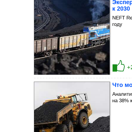
Экспе
к 2030
NEFT Re
году
+
Что мо
Аналити
на 38% к