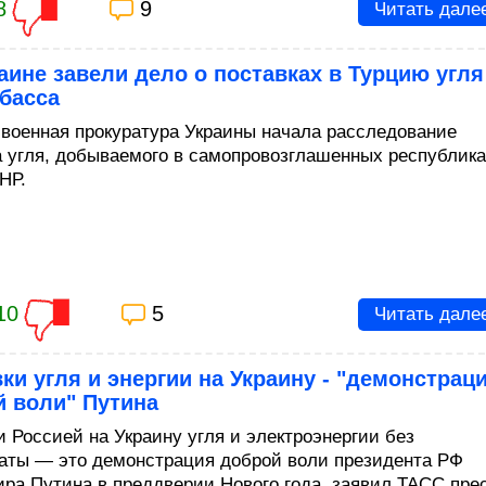
8
9
Читать дале
аине завели дело о поставках в Турцию угля
басса
 военная прокуратура Украины начала расследование
а угля, добываемого в самопровозглашенных республик
НР.
10
5
Читать дале
ки угля и энергии на Украину - "демонстрац
й воли" Путина
и Россией на Украину угля и электроэнергии без
аты — это демонстрация доброй воли президента РФ
ра Путина в преддверии Нового года, заявил ТАСС пре