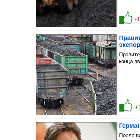
-
Правит
экспо
Правите
конца ав
+
Герман
После в