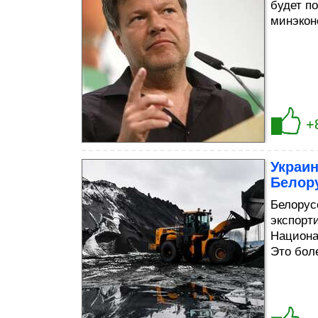
будет по
минэкон
+
Украин
Белор
Белорусс
экспорти
Национа
Это бол