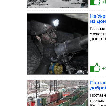
+
На Укр
из Дон
Главная
экспорт
ДНР и Л
+
Постав
добро
Поставк
предопл
Владими