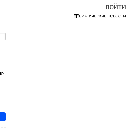
войти
не
е