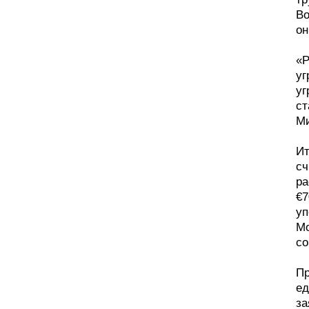
Во
он
«Р
уг
уг
ст
М
Ит
сч
ра
€7
уп
Мо
со
Пр
ед
за