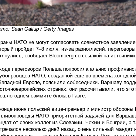
то: Sean Gallup / Getty Images
раны НАТО не могут согласовать совместное заявление
торый пройдет 7–8 июля, из-за разногласий, переговор
тянулись, сообщает Bloomberg со ссылкой на источники
ходе переговоров Польша попросила альянс профинанси
убопроводов НАТО, созданной еще во времена холодно
Западной Европе, пояснили собеседники. Варшаву подд
сточноевропейских странах, они рассчитывали, что это
ошлогоднем саммите блока в Гааге.
конце июня польский вице-премьер и министр обороны
пливопроводы НАТО приоритетной задачей для Варшавы
ндат от своих коллег из Словакии, Чехии и Венгрии, а т
тречался несколько дней назад, очень сильный мандат
убопроводов», — сказал Косиняк-Камыш. Речь идет о т