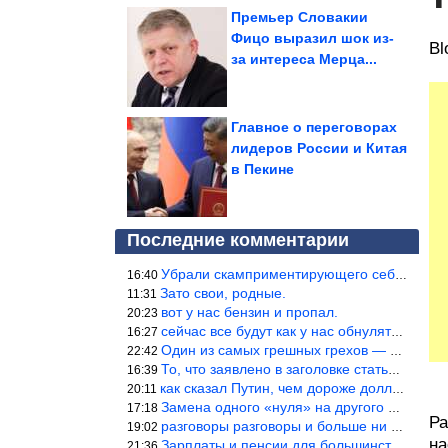
Премьер Словакии
Фицо выразил шок из-
Bl
за интереса Мерца...
Главное о переговорах
лидеров России и Китая
в Пекине
Последние комментарии
Убрали скамприментирующего себя марианетку, кто будет следующим…
16:40
Зато свои, родные.
11:31
вот у нас бензин и пропал.
20:23
сейчас все будут как у нас обнуляться.
16:27
Один из самых грешных грехов — считать себя непогрешимым.
22:42
То, что заявлено в заголовке статьи противоречит утверждению &qu
16:39
как сказал Путин, чем дороже доллар тем дороже нефть продадим.
20:11
Замена одного «нуля» на другого «нуля» в рамках одной и той же с
17:18
Ра
разговоры разговоры и больше ни чего 9я часть балабола.
19:02
на
Зарплаты и пенсии для большинства населения в регионах нищенские
21:36