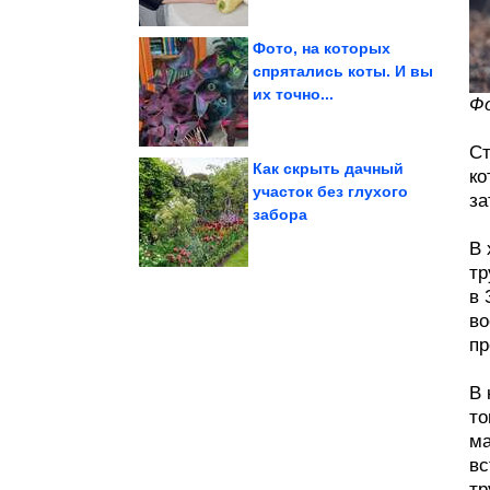
Фото, на которых
спрятались коты. И вы
их точно...
посмеяться. Кайф!
Фо
Картинки, чтобы
Ст
Как cкрыть дачный
ко
участок без глухого
за
забора
чем вы думали
Земля удивительнее,
В 
тр
в 
во
пр
В 
то
ма
вс
тр