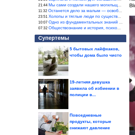
Мы сами создали нашего могильщика, это ИИ. Он нас и похоронит. М
Bl
21:44
Останется дело за малым — освободить планету Земля от глупого ви
11:32
Холопы и тяглые люди по существу одно и тоже. Буржуи и холопы сн
23:51
Одно из фундаментальных знаний правды — знание оптимума производ
10:07
Обществознание и история, психология, этика и т.д. относятся к н
07:32
Супертемы
5 бытовых лайфхаков,
чтобы дома было чисто
Что происходит с
электричеством в
Севастополе? «Три...
19-летняя девушка
заявила об избиении в
Что известно об атаках
полиции в...
на Ростовскую
область? В...
Повседневные
продукты, которые
снижают давление