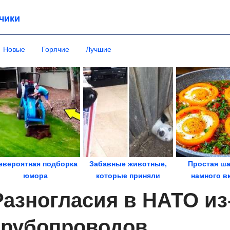
чики
Новые
Горячие
Лучшие
евероятная подборка
Забавные животные,
Простая ша
юмора
которые приняли
намного в
неверное решение и...
глазун
Разногласия в НАТО из
Королевск
трубопроводов