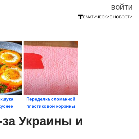
войти
кшука,
Переделка сломанной
куснее
пластиковой корзины
ьи.
-за Украины и
ая...