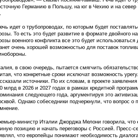
сточную Германию в Польшу, на юг в Чехию и на север 
.
ечь идет о трубопроводах, по которым будет поставлят
розы. То есть это будет развитие в формате двойного н
розы военного конфликта все это будет использоваться 
анет очень хорошей возможностью для поставок топлив
инобороны.
алия, в свою очередь, пытается смягчить обязательство
итая, что конкретные сроки исключат возможность урег
ссказали источники. По их словам, в проекте заявлени
0 млрд в 2026 и 2027 годах в рамках кредитной програ
оминания следующего года, аргументируя это активиза
сквой. Однако собеседники подчеркнули, что вопрос о 
мнение.
емьер-министр Италии Джорджа Мелони говорила, что 
иную позицию и начать переговоры с Россией. Пресс-с
являл, что европейцы понимают необходимость диалога 