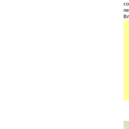
со
пе
Вл