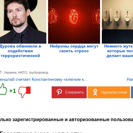
Дурова обвинили в
Нейроны сердца могут
Немного жутк
содействии
гасить стресс
которые по
террористической
делает ваше 
деятельности
Украина
,
НАТО
,
трубопровод
Генштаб считает Константиновку «ключом к...
На
+1
Сохранить
Одноклассники
лько зарегистрированные и авторизованные пользова