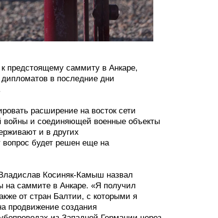
 к предстоящему саммиту в Анкаре,
ы дипломатов в последние дни
.
ровать расширение на восток сети
й войны и соединяющей военные объекты
ерживают и в других
т вопрос будет решен еще на
 Владислав Косиняк-Камыш назвал
 на саммите в Анкаре. «Я получил
акже от стран Балтии, с которыми я
 на продвижение создания
рубопроводах из Западной Германии через