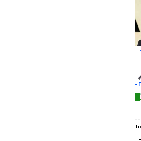
« 
То