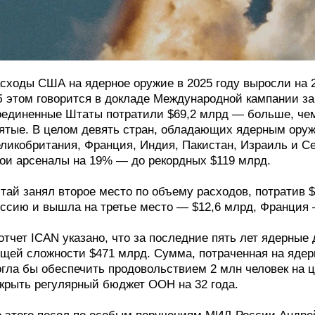
сходы США на ядерное оружие в 2025 году выросли на
 этом говорится в докладе Международной кампании за
единенные Штаты потратили $69,2 млрд — больше, че
ятые. В целом девять стран, обладающих ядерным оруж
ликобритания, Франция, Индия, Пакистан, Израиль и С
ои арсеналы на 19% — до рекордных $119 млрд.
тай занял второе место по объему расходов, потратив 
ссию и вышла на третье место — $12,6 млрд, Франция 
отчет ICAN указано, что за последние пять лет ядерные
щей сложности $471 млрд. Сумма, потраченная на ядерн
гла бы обеспечить продовольствием 2 млн человек на ц
крыть регулярный бюджет ООН на 32 года.