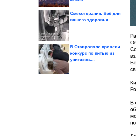
Смехотерапия. Всё для
вашего здоровья
варить рис,...
Азии. Как промывать и
Способ из Средней
Ра
Об
В Ставрополе провели
Со
конкурс по питью из
вз
унитазов....
Ве
Смирнов
Умер актёр Юрий
св
Ки
Ро
В 
об
мо
по