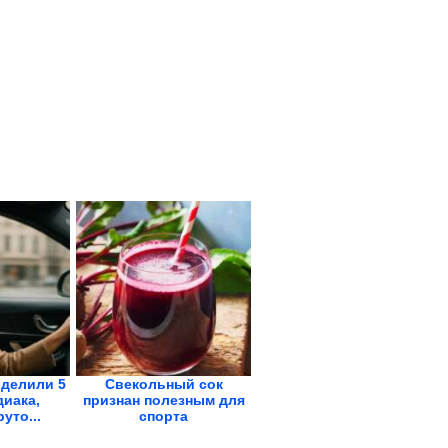
делили 5
Свекольный сок
диака,
признан полезным для
уто...
спорта