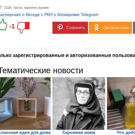
США
,
траты
,
ядерное оружие
Касперская о беседе с РКН о блокировке Telegram
-1
Сохранить
Одноклассники
лько зарегистрированные и авторизованные пользова
Тематические новости
Классная идея для дома
Скромная мама
Что доб