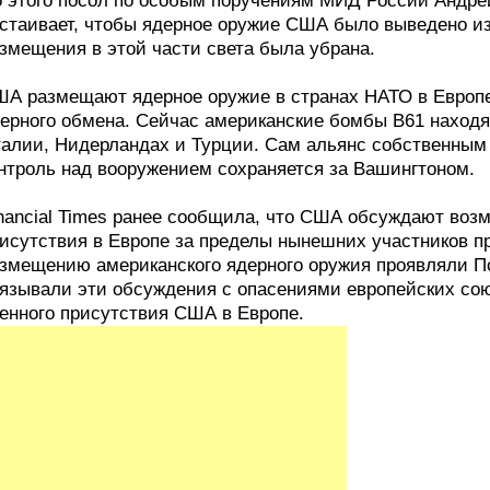
 этого посол по особым поручениям МИД России Андрей
стаивает, чтобы ядерное оружие США было выведено из
змещения в этой части света была убрана.
А размещают ядерное оружие в странах НАТО в Европе 
ерного обмена. Сейчас американские бомбы B61 находят
алии, Нидерландах и Турции. Сам альянс собственным 
нтроль над вооружением сохраняется за Вашингтоном.
nancial Times ранее сообщила, что США обсуждают воз
исутствия в Европе за пределы нынешних участников п
змещению американского ядерного оружия проявляли П
язывали эти обсуждения с опасениями европейских сою
енного присутствия США в Европе.