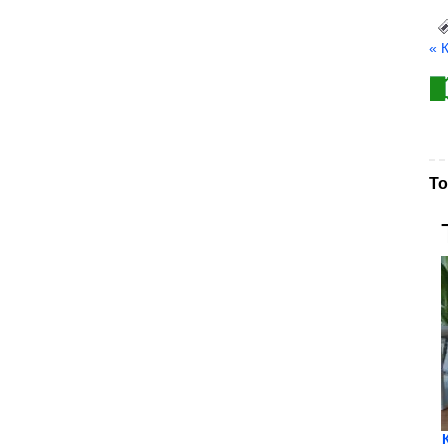
« 
То