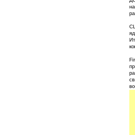
До
на
ра
СШ
яд
Ит
ко
Fi
пр
ра
св
во