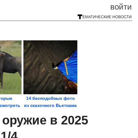
войти
торые
14 бесподобных фото
есмотреть
из сказочного Вьетнама
ления о...
оружие в 2025
1/4