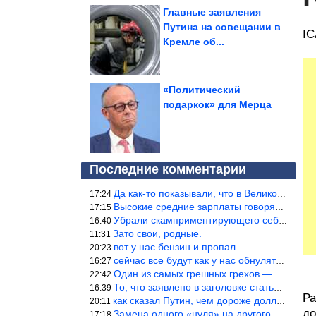
Главные заявления
Путина на совещании в
IC
Кремле об...
«Политический
подаркок» для Мерца
Последние комментарии
Да как-то показывали, что в Великобритании вообще корм для живот
17:24
Высокие средние зарплаты говорят о заоблачных зарплатах определё
17:15
Убрали скамприментирующего себя марианетку, кто будет следующим…
16:40
Зато свои, родные.
11:31
вот у нас бензин и пропал.
20:23
сейчас все будут как у нас обнуляться.
16:27
Один из самых грешных грехов — считать себя непогрешимым.
22:42
То, что заявлено в заголовке статьи противоречит утверждению &qu
16:39
Ра
как сказал Путин, чем дороже доллар тем дороже нефть продадим.
20:11
до
Замена одного «нуля» на другого «нуля» в рамках одной и той же с
17:18