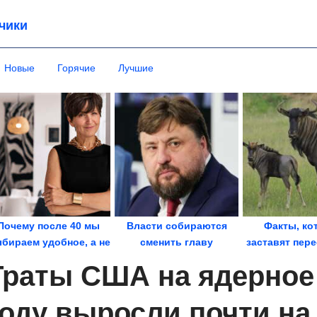
чики
Новые
Горячие
Лучшие
Почему после 40 мы
Власти собираются
Факты, ко
бираем удобное, а не
cменить главу
заставят пер
красивое
«мусорного»
ваши представ
Траты США на ядерное 
госоператора
году выросли почти на 