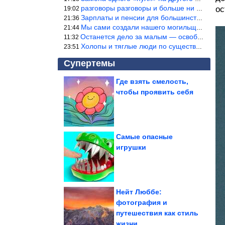
разговоры разговоры и больше ни чего 9я часть балабола.
ос
19:02
Зарплаты и пенсии для большинства населения в регионах нищенские
21:36
Мы сами создали нашего могильщика, это ИИ. Он нас и похоронит. М
21:44
Останется дело за малым — освободить планету Земля от глупого ви
11:32
Холопы и тяглые люди по существу одно и тоже. Буржуи и холопы сн
23:51
Супертемы
Где взять смелость,
чтобы проявить себя
11 переименованных
городов, старые
названия которых мы...
Самые опасные
игрушки
В Хабаровске мужчина
умер после
задержания...
Нейт Люббе:
фотография и
путешествия как стиль
Odle — жемчужина Доломитовых Альп
жизни