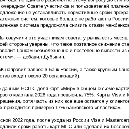
 очередном Совете участников и пользователей платеж
едложение не устанавливать нормативные сроки прекр
атежных систем, которые больше не работают в России
атежная система предложила снизить ставки межбанков
ы озвучили это участникам совета, у рынка есть месяц
оей стороны уверены, что такое поэтапное снижение ст
зволит банкам безболезненно и постепенно вывести из
стем», — добавил Дубынин.
К направил запрос в Банк России, а также крупным бан
став входят около 20 организаций).
 данным НСПК, доля карт «Мир» в общем объеме карто
рвого квартала 2026 года превысила 75%. Карты Visa и 
ращения, хотя часть из них все еще остается у клиенто
х приходится примерно 17% банковского «пластика».
сной 2022 года, после ухода из России Visa и Masterca
одлили сроки работы карт МПС или сделали их бессро