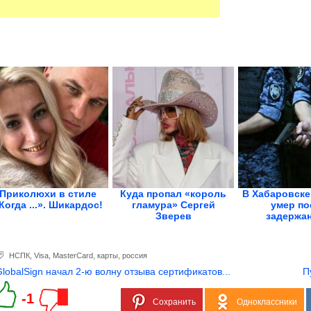
Приколюхи в стиле
Куда пропал «король
В Хабаровске
Когда ...». Шикардос!
гламура» Сергей
умер по
Зверев
задержан
НСПК
,
Visa
,
MasterCard
,
карты
,
россия
GlobalSign начал 2-ю волну отзыва сертификатов...
П
-1
Сохранить
Одноклассники