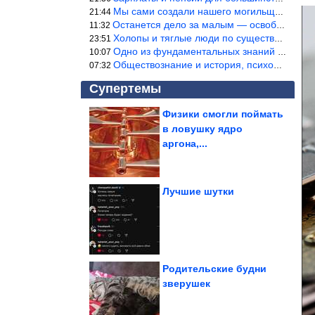
Мы сами создали нашего могильщика, это ИИ. Он нас и похоронит. М
21:44
Останется дело за малым — освободить планету Земля от глупого ви
11:32
Холопы и тяглые люди по существу одно и тоже. Буржуи и холопы сн
23:51
Одно из фундаментальных знаний правды — знание оптимума производ
10:07
Обществознание и история, психология, этика и т.д. относятся к н
07:32
Супертемы
Физики смогли поймать
в ловушку ядро
Люди, которые
вдохновились своими
аргона,...
пушистыми любимцами
и...
Лучшие шутки
Хрустящий «цветок» с
курицей и сыром. Так
картофель вы...
Родительские будни
зверушек
Стыдные вопросы о комнатных растениях