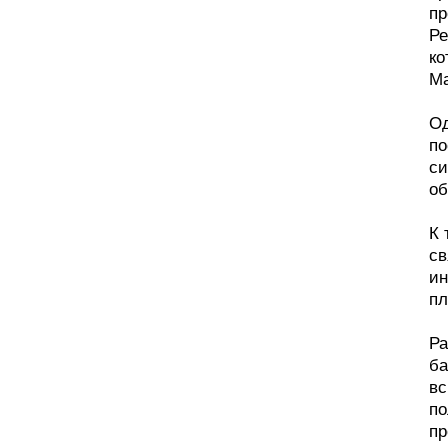
пр
Ре
ко
Ma
Од
по
си
об
К 
св
ин
пл
Ра
ба
вс
по
пр