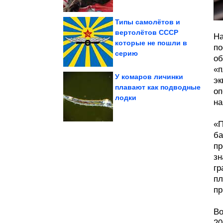
Типы самолётов и
вертолётов СССР
На
которые не пошли в
пойманные с поличным
по
Шерстяные разбойники,
серию
об
«п
У комаров личинки
эк
плавают как подводные
оп
лодки
на
90-х. Вау!
Потрясающие кадры из
«П
ба
пр
зн
гр
пл
пр
Во
20