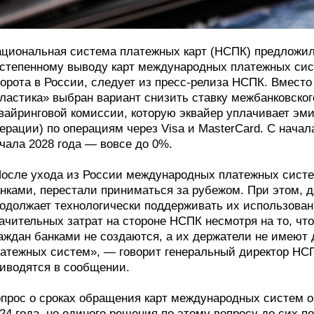
циональная система платежных карт (НСПК) предложил
степенному выводу карт международных платежных сис
орота в России, следует из пресс-релиза НСПК. Вместо 
ластика» выбран вариант снизить ставку межбанковского
вайринговой комиссии, которую эквайер уплачивает эм
ерации) по операциям через Visa и MasterCard. С начал
чала 2028 года — вовсе до 0%.
осле ухода из России международных платежных сист
нками, перестали приниматься за рубежом. При этом, 
одолжает технологически поддерживать их использован
ачительных затрат на стороне НСПК несмотря на то, чт
аждан банками не создаются, а их держатели не имеют 
атежных систем», — говорит генеральный директор НС
иводятся в сообщении.
прос о сроках обращения карт международных систем о
24 года, но единого решения по этому вопросу до сих п