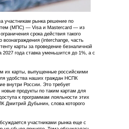
а участникам рынка решение по
тем (МПС) — Visa и Mastercard — из
ограничения срока действия такого
 вознаграждения (interchange, часть
итенту карты за проведение безналичной
а 2027 года ставка уменьшится до 1%, а с
ем их карты, выпущенные российскими
для удобства наших граждан НСПК
ие внутри России. Это требует
о новые продукты по таким картам для
доступа к программам лояльности этих
ПК Дмитрий Дубынин, слова которого
бсуждается участниками рынка еще с
ор не сбыло принято. Тема обсуждалась