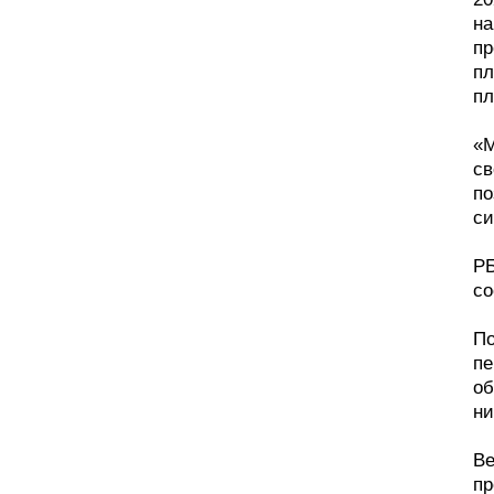
на
пр
пл
пл
«М
св
по
си
РБ
со
По
пе
об
ни
Ве
пр