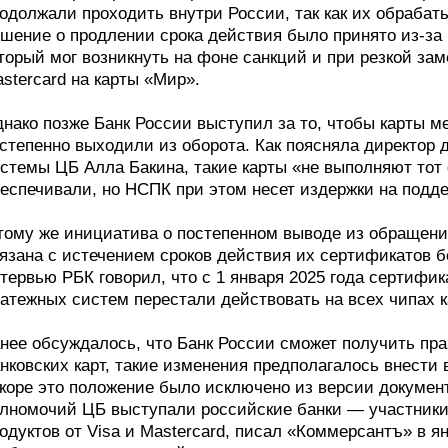
одолжали проходить внутри России, так как их обрабат
шение о продлении срока действия было принято из-за 
торый мог возникнуть на фоне санкций и при резкой зам
stercard на карты «Мир».
нако позже Банк России выступил за то, чтобы карты 
степенно выходили из оборота. Как поясняла директор
стемы ЦБ Алла Бакина, такие карты «не выполняют тот
еспечивали, но НСПК при этом несет издержки на подде
тому же инициатива о постепенном выводе из обращения
язана с истечением сроков действия их сертификатов 
тервью РБК говорил, что с 1 января 2025 года сертиф
атежных систем перестали действовать на всех чипах к
нее обсуждалось, что Банк России сможет получить пра
нковских карт, такие изменения предполагалось внести 
коре это положение было исключено из версии докумен
лномочий ЦБ выступали российские банки — участники
одуктов от Visa и Mastercard, писал «Коммерсантъ» в ян