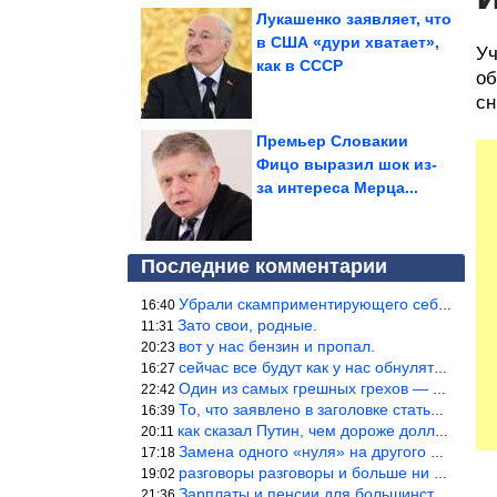
Лукашенко заявляет, что
в США «дури хватает»,
Уч
как в СССР
об
сн
Премьер Словакии
Фицо выразил шок из-
за интереса Мерца...
Последние комментарии
Убрали скамприментирующего себя марианетку, кто будет следующим…
16:40
Зато свои, родные.
11:31
вот у нас бензин и пропал.
20:23
сейчас все будут как у нас обнуляться.
16:27
Один из самых грешных грехов — считать себя непогрешимым.
22:42
То, что заявлено в заголовке статьи противоречит утверждению &qu
16:39
как сказал Путин, чем дороже доллар тем дороже нефть продадим.
20:11
Замена одного «нуля» на другого «нуля» в рамках одной и той же с
17:18
разговоры разговоры и больше ни чего 9я часть балабола.
19:02
Зарплаты и пенсии для большинства населения в регионах нищенские
21:36