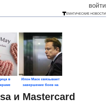
войти
ица в
Илон Маск связывает
акраме
завершение боев на
Украине с...
sa и Mastercard