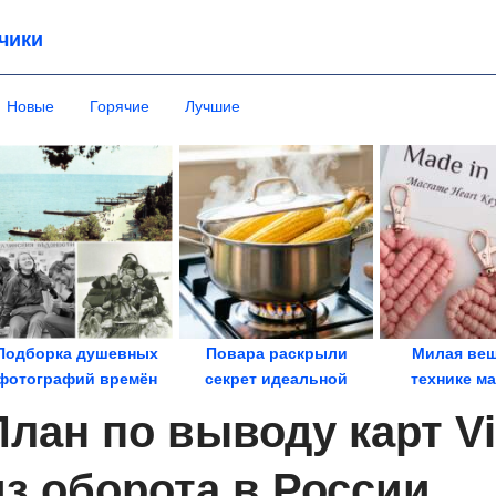
чики
Новые
Горячие
Лучшие
Подборка душевных
Повара раскрыли
Милая вещ
фотографий времён
секрет идеальной
технике м
СССР
текстуры. Молочная...
План по выводу карт Vi
из оборота в России