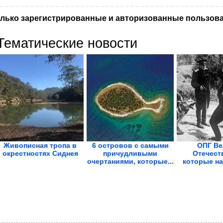
лько зарегистрированные и авторизованные пользова
Тематические новости
Живописная тропа в
6 островов с самыми
ОПГ Ве
окрестностях Сиднея
причудливыми
Отечест
очертаниями, которые...
которые н
на.