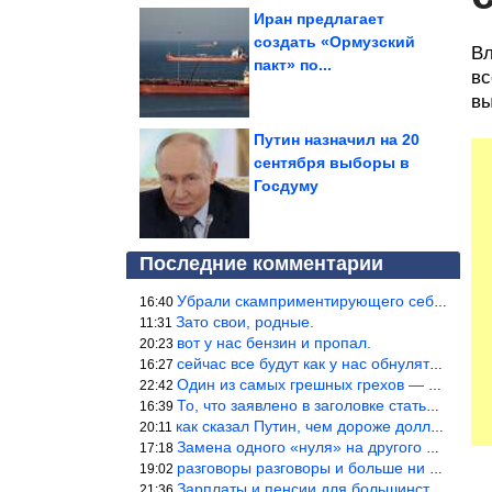
Иран предлагает
создать «Ормузский
Вл
пакт» по...
вс
вы
Путин назначил на 20
сентября выборы в
Госдуму
Последние комментарии
Убрали скамприментирующего себя марианетку, кто будет следующим…
16:40
Зато свои, родные.
11:31
вот у нас бензин и пропал.
20:23
сейчас все будут как у нас обнуляться.
16:27
Один из самых грешных грехов — считать себя непогрешимым.
22:42
То, что заявлено в заголовке статьи противоречит утверждению &qu
16:39
как сказал Путин, чем дороже доллар тем дороже нефть продадим.
20:11
Замена одного «нуля» на другого «нуля» в рамках одной и той же с
17:18
разговоры разговоры и больше ни чего 9я часть балабола.
19:02
Зарплаты и пенсии для большинства населения в регионах нищенские
21:36