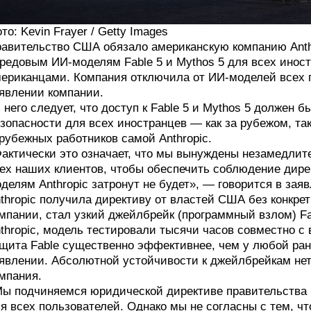
то: Kevin Frayer / Getty Images
авительство США обязало американскую компанию Anth
редовым ИИ-моделям Fable 5 и Mythos 5 для всех инос
ериканцами. Компания отключила от ИИ-моделей всех п
явлении компании.
 него следует, что доступ к Fable 5 и Mythos 5 должен 
зопасности для всех иностранцев — как за рубежом, та
рубежных работников самой Anthropic.
актически это означает, что мы вынуждены незамедлите
ех наших клиентов, чтобы обеспечить соблюдение дире
делям Anthropic затронут не будет», — говорится в зая
thropic получила директиву от властей США без конкрет
мпании, стал узкий джейлбрейк (программный взлом) Fab
thropic, модель тестировали тысячи часов совместно с
щита Fable существенно эффективнее, чем у любой ран
явлении. Абсолютной устойчивости к джейлбрейкам нет 
мпания.
ы подчиняемся юридической директиве правительства и
я всех пользователей. Однако мы не согласны с тем, чт