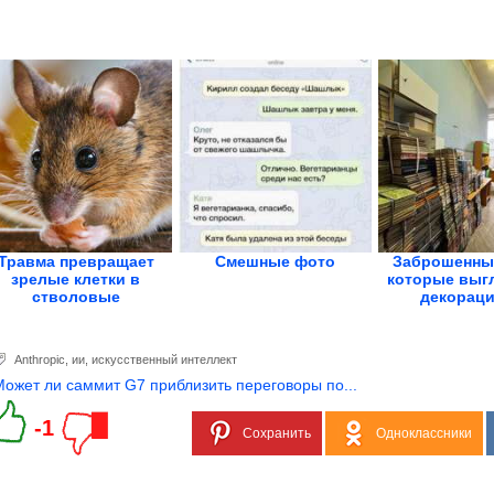
Травма превращает
Смешные фото
Заброшенные
зрелые клетки в
которые выгл
стволовые
декорации
Anthropic
,
ии
,
искусственный интеллект
Может ли саммит G7 приблизить переговоры по...
-1
Сохранить
Одноклассники