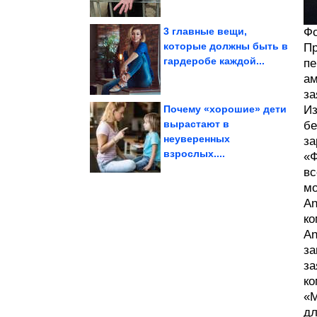
3 главные вещи,
Фо
которые должны быть в
Пр
гардеробе каждой...
пе
салфетки
яичной скорлупы и
Отличная идея из
ам
за
Почему «хорошие» дети
Из
вырастают в
бе
неуверенных
за
удлинитель. Запитать...
использовать садовый
Как выбрать и
взрослых....
«Ф
вс
мо
An
ко
An
за
за
ко
«М
дл