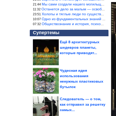
Мы сами создали нашего могильщика, это ИИ. Он нас и похоронит. М
21:44
Останется дело за малым — освободить планету Земля от глупого ви
11:32
Холопы и тяглые люди по существу одно и тоже. Буржуи и холопы сн
23:51
Одно из фундаментальных знаний правды — знание оптимума производ
10:07
Обществознание и история, психология, этика и т.д. относятся к н
07:32
Супертемы
Ещё 8 архитектурных
шедевров планеты,
В Подмосковье убили и
расчленили участницу
которые приводят...
конкурса...
Чудесная идея
использования
Не выбрасывайте
ненужных пластиковых
винные пробки
бутылок
Следователь — о том,
как отправил за решетку
самых...
Смехотерапия. Всё для вашего здоровья