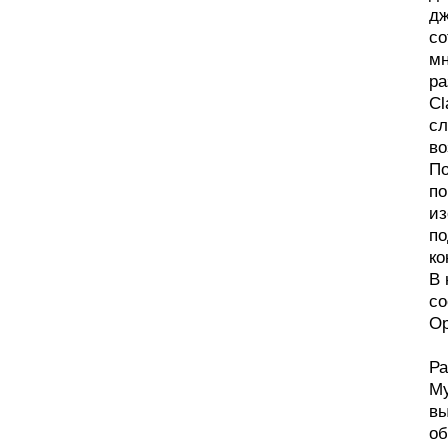
дж
со
мн
ра
Cl
сл
во
По
по
из
по
ко
В 
со
Op
Ра
My
вы
об