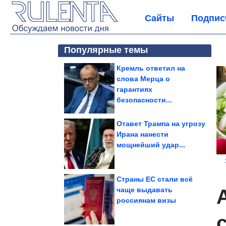
Сайты
Подпис
Популярные темы
Кремль ответил на
слова Мерца о
гарантиях
безопасности...
Отавет Трампа на угрозу
Ирана нанести
мощнейший удар...
Страны ЕС стали всё
л
чаще выдавать
россиянам визы