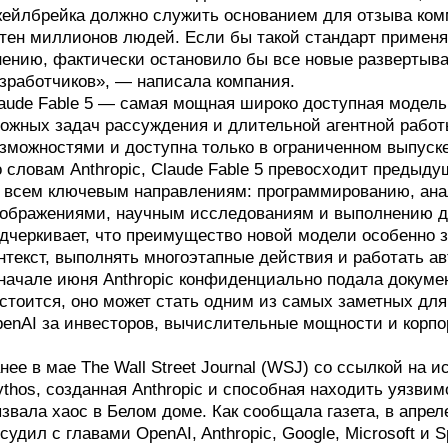
ейлбрейка должно служить основанием для отзыва ком
тен миллионов людей. Если бы такой стандарт применя
ению, фактически остановило бы все новые развертыв
зработчиков», — написала компания.
aude Fable 5 — самая мощная широко доступная модель 
ожных задач рассуждения и длительной агентной работы
зможностями и доступна только в ограниченном выпуске 
 словам Anthropic, Claude Fable 5 превосходит предыд
 всем ключевым направлениям: программированию, ана
ображениями, научным исследованиям и выполнению д
дчеркивает, что преимущество новой модели особенно з
нтекст, выполнять многоэтапные действия и работать а
начале июня Anthropic конфиденциально подала докум
стоится, оно может стать одним из самых заметных для
enAI за инвесторов, вычислительные мощности и корпо
нее в мае The Wall Street Journal (WSJ) со ссылкой на 
thos, созданная Anthropic и способная находить уязви
звала хаос в Белом доме. Как сообщала газета, в апр
судил с главами OpenAI, Anthropic, Google, Microsoft 