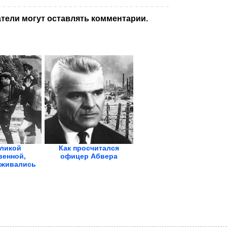
тели могут оставлять комментарии.
ликой
Как просчитался
венной,
офицер Абвера
аживались
..