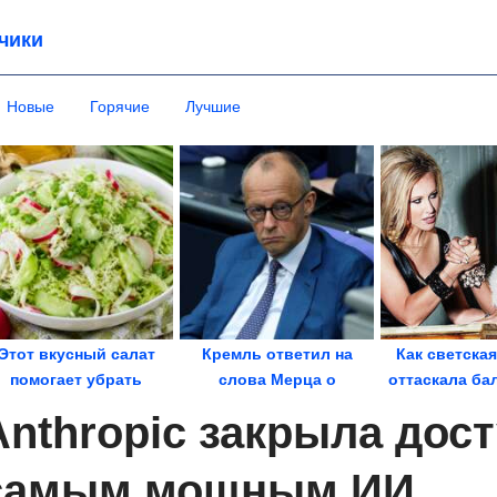
чики
Новые
Горячие
Лучшие
Этот вкусный салат
Кремль ответил на
Как светска
помогает убрать
слова Мерца о
оттаскала ба
ишнее на животе и...
гарантиях
волосы из
Anthropic закрыла дост
безопасности...
самым мощным ИИ