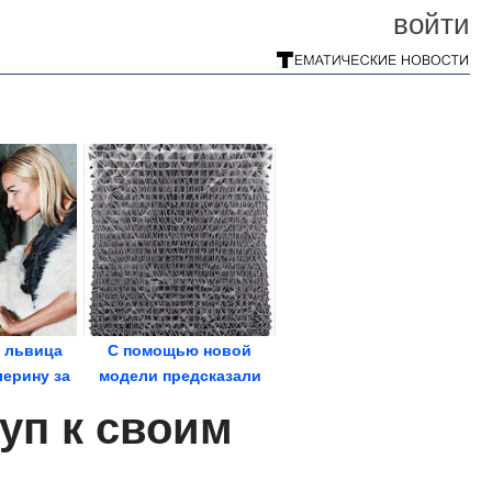
войти
я львица
С помощью новой
лерину за
модели предсказали
-за...
поведение датчиков
уп к своим
на...