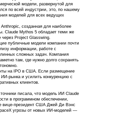
мерческой модели, развернутой для
лся по всей индустрии, это, по нашему
ания моделей для всех ведущих
Anthropic, созданная для наиболее
. Claude Mythos 5 обладает теми же
через Project Glasswing.
ущие публичные модели компании почти
лизу информации, работе с
линных сложных задач. Компания
аметно там, где нужно долго сохранять
втономно.
енты на IPO в США. Если размещение
 ИИ-рынка и усилить конкуренцию с
ративных клиентов.
источники писала, что модель ИИ Claude
мости в программном обеспечении,
еле вице-президент США Джей Ди Вэнс
и SpaceX угрозы от новых ИИ-моделей —