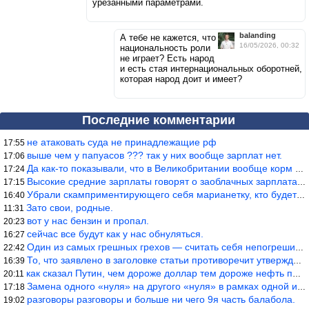
урезанными параметрами.
balanding
А тебе не кажется, что
16/05/2026, 00:32
национальность роли
не играет? Есть народ
и есть стая интернациональных оборотней,
которая народ доит и имеет?
Последние комментарии
не атаковать суда не принадлежащие рф
17:55
выше чем у папуасов ??? так у них вообще зарплат нет.
17:06
Да как-то показывали, что в Великобритании вообще корм для живот
17:24
Высокие средние зарплаты говорят о заоблачных зарплатах определё
17:15
Убрали скамприментирующего себя марианетку, кто будет следующим…
16:40
Зато свои, родные.
11:31
вот у нас бензин и пропал.
20:23
сейчас все будут как у нас обнуляться.
16:27
Один из самых грешных грехов — считать себя непогрешимым.
22:42
То, что заявлено в заголовке статьи противоречит утверждению &qu
16:39
как сказал Путин, чем дороже доллар тем дороже нефть продадим.
20:11
Замена одного «нуля» на другого «нуля» в рамках одной и той же с
17:18
разговоры разговоры и больше ни чего 9я часть балабола.
19:02