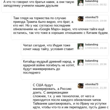
balanding
А кто то говорил что братья навек, а они такую
15/05/2026, 00:52
заподлянку учинили нашим друзьям
vitenika73
Там глядя на торжества по случаю
15/05/2026, 19:09
приезда Трампа было видно, кто брат, а
кто нет. Но у нас согласно последним
обновлениям на «Google Maps» видно, что клочки тайги ещё
остались, так что тоже в хороших отношениях с Китаем будем.
balanding
Читал сегодня, что Индия тоже
17/05/2026, 23:19
хочет нашу тайгу, условия ставит
balanding
Китайцы мудрый древний народ, в
15/05/2026, 20:36
ядерной войне погибнуть не хотят,
будут маневрировать до
последнего
vitenika73
С США будут
15/05/2026, 21:30
маневрировать, а Россию
доить. С американцами
сложнее, т.к. у них технологии, от чего и
приходится после каждого обновления чипов
Тайванем шантажировать, и по Ирану на уступки
идти, чтобы что-то и им перепадало, пусть даже с