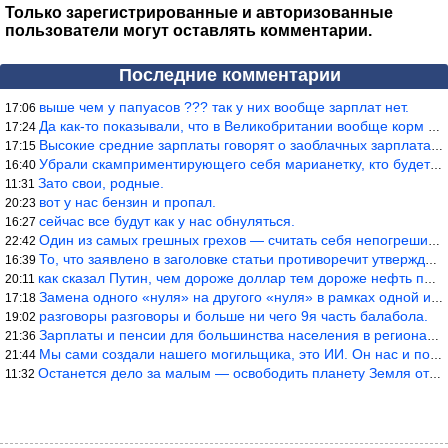
Только зарегистрированные и авторизованные
пользователи могут оставлять комментарии.
Последние комментарии
выше чем у папуасов ??? так у них вообще зарплат нет.
17:06
Да как-то показывали, что в Великобритании вообще корм для живот
17:24
Высокие средние зарплаты говорят о заоблачных зарплатах определё
17:15
Убрали скамприментирующего себя марианетку, кто будет следующим…
16:40
Зато свои, родные.
11:31
вот у нас бензин и пропал.
20:23
сейчас все будут как у нас обнуляться.
16:27
Один из самых грешных грехов — считать себя непогрешимым.
22:42
То, что заявлено в заголовке статьи противоречит утверждению &qu
16:39
как сказал Путин, чем дороже доллар тем дороже нефть продадим.
20:11
Замена одного «нуля» на другого «нуля» в рамках одной и той же с
17:18
разговоры разговоры и больше ни чего 9я часть балабола.
19:02
Зарплаты и пенсии для большинства населения в регионах нищенские
21:36
Мы сами создали нашего могильщика, это ИИ. Он нас и похоронит. М
21:44
Останется дело за малым — освободить планету Земля от глупого ви
11:32