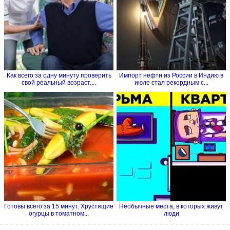
Как всего за одну минуту проверить
Импорт нефти из России в Индию в
свой реальный возраст....
июле стал рекордным с...
Готовы всего за 15 минут. Хрустящие
Необычные места, в которых живут
огурцы в томатном...
люди