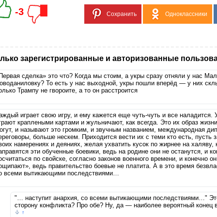
-3
Сохранить
Одноклассники
лько зарегистрированные и авторизованные пользова
Первая сделка» это что? Когда мы стоим, а укры сразу отняли у нас Ма
оводаниловку? То есть у нас выходной, укры пошли вперёд — у них скл
олько Трампу не гвороите, а то он расстроится
аждый играет свою игру, и ему кажется еще чуть-чуть и все наладится. 
грают краплеными картами и жульничают, как всегда. Это их образ жизни
огут, и называют это громким, и звучным названием, международная ди
ереговоры, больше нескем. Приходится вести их с теми кто есть, пусть 
воих намерениях и деяниях, желая ухватить кусок по жирнее на халяву, 
аправятся эти обученные боевики, ведь на родине они не останутся, и ко
осчитаться по свойске, согласно законов военного времени, и конечно о
ощипают», ведь правительство боевые не платита. А в это время безвла
о всеми вытикающими последствиями…
"… наступит анархия, со всеми вытикающими последствиями…" Эт
сторону конфликта? Про обе? Ну, да — наиболее вероятный конец 
↑