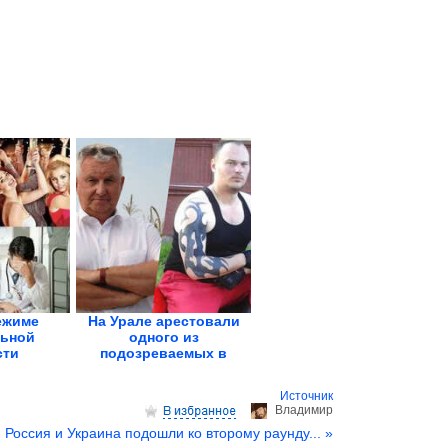
ежиме
На Урале арестовали
ьной
одного из
сти
подозреваемых в
избиении...
Источник
Владимир
Россия и Украина подошли ко второму раунду... »