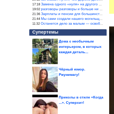
Замена одного «нуля» на другого «нуля» в рамках одной и той же с
17:18
разговоры разговоры и больше ни чего 9я часть балабола.
19:02
Зарплаты и пенсии для большинства населения в регионах нищенские
21:36
Мы сами создали нашего могильщика, это ИИ. Он нас и похоронит. М
21:44
Останется дело за малым — освободить планету Земля от глупого ви
11:32
Супертемы
Дома с необычным
интерьером, в которых
6 запретов в интерьере
2026 года
каждая деталь...
Чёрный юмор.
Ржунимагу!
Ученые определили
лучший фрукт для
устранения запоров....
Приколы в стиле «Когда
...». Суперхит!
Мемы из параллельной вселенной, где всё пошло не так