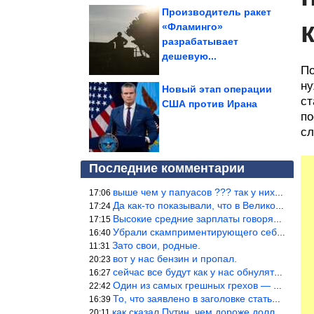
Производитель ракет
«Фламинго»
разрабатывает
дешевую...
По
ну
Новый этап операции
ст
США против Ирана
по
сл
Последние комментарии
выше чем у папуасов ??? так у них вообще зарплат нет.
17:06
Да как-то показывали, что в Великобритании вообще корм для живот
17:24
Высокие средние зарплаты говорят о заоблачных зарплатах определё
17:15
Убрали скамприментирующего себя марианетку, кто будет следующим…
16:40
Зато свои, родные.
11:31
вот у нас бензин и пропал.
20:23
сейчас все будут как у нас обнуляться.
16:27
Один из самых грешных грехов — считать себя непогрешимым.
22:42
То, что заявлено в заголовке статьи противоречит утверждению &qu
16:39
как сказал Путин, чем дороже доллар тем дороже нефть продадим.
20:11