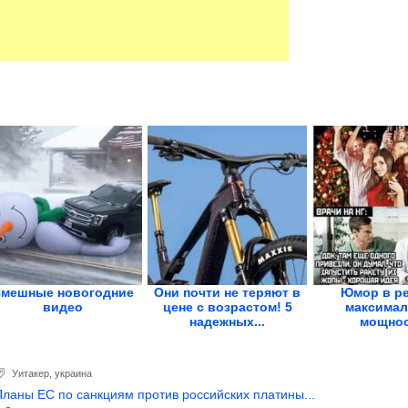
мешные новогодние
Они почти не теряют в
Юмор в р
видео
цене с возрастом! 5
максимал
надежных...
мощно
Уитакер
,
украина
Планы ЕС по санкциям против российских платины...