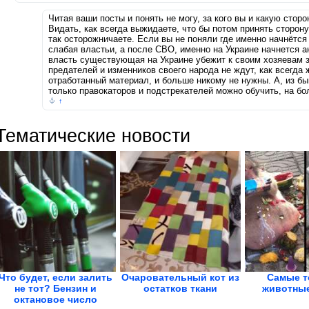
Читая ваши посты и понять не могу, за кого вы и какую стор
Видать, как всегда выжидаете, что бы потом принять сторон
так осторожничаете. Если вы не поняли где именно начнётся 
слабая властьи, а после СВО, именно на Украине начнется а
власть существующая на Украине убежит к своим хозяевам з
предателей и изменников своего народа не ждут, как всегда 
отработанный материал, и больше никому не нужны. А, из б
только правокаторов и подстрекателей можно обучить, на б
↑
Тематические новости
Что будет, если залить
Очаровательный кот из
Самые т
не тот? Бензин и
остатков ткани
животные
октановое число