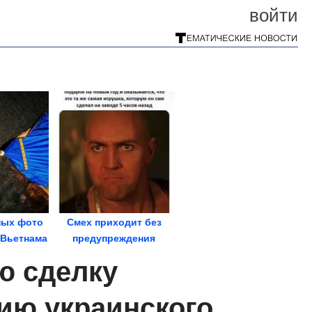
войти
ных фото
Смех приходит без
 Вьетнама
предупреждения
ю сделку
ию украинского