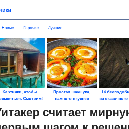
чики
Новые
Горячие
Лучшие
Картинки, чтобы
Простая шакшука,
14 бесподоб
осмеяться. Смотрим!
намного вкуснее
из сказочного
глазуньи.
Уитакер считает мирну
Королевская...
первым шагом к решен