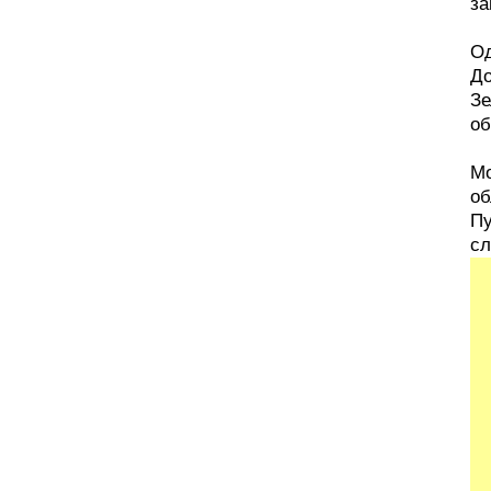
за
Од
До
Зе
об
Мо
об
Пу
сл