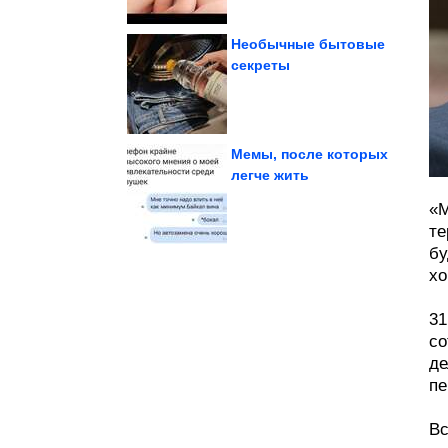
Необычные бытовые
секреты
Кайф!
Все приколы Июля.
Мемы, после которых
легче жить
зверушек
«М
Родительские будни
те
бу
хо
31
со
де
пе
Вс