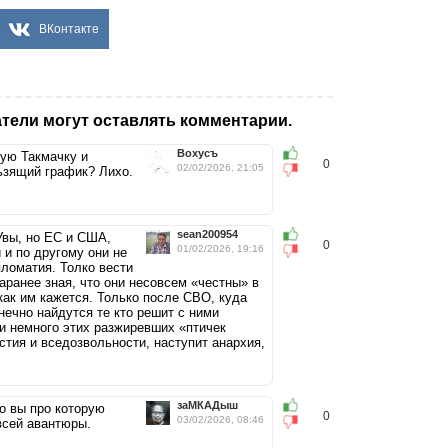
ВКонтакте
тели могут оставлять комментарии.
Вохусъ
лую Такмачку и
0
02/02/2026, 21:05
ьзящий график? Лихо.
sean200954
Увы, но ЕС и США,
0
01/02/2026, 19:16
 и по другому они не
пломатия. Толко вести
заранее зная, что они несовсем «честны» в
как им кажется. Только после СВО, куда
нечно найдутся те кто решит с ними
ни немного этих разжиревших «птичек
стия и вседозвольности, наступит анархия,
заМКАДыш
о вы про которую
0
03/02/2026, 08:46
всей авантюры.