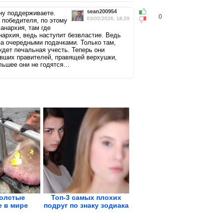
sean200954
ону поддерживаете.
0
03/02/2026, 18:29
у победителя, по этому
анархия, там где
нархия, ведь наступит безвластие. Ведь
а очередными подачками. Только там,
ждет печальная учесть. Теперь они
ывших правителей, правящей верхушки,
ольшее они не годятся…
олстые
Топ-3 самых плохих
 в мире
подруг по знаку зодиака