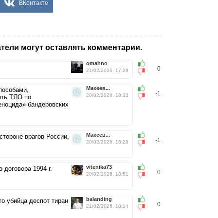
ВКонтакте
тели могут оставлять комментарии.
omahno
0
21/02/2026, 17:29
Макеев...
пособами,
-1
20/02/2026, 18:33
ить ТЯО по
геноцида» бандеровских
Макеев...
стороне врагов России,
-1
20/02/2026, 18:28
vitenika73
 договора 1994 г.
0
20/02/2026, 18:51
balanding
то убийца деспот тиран
0
21/02/2026, 10:14