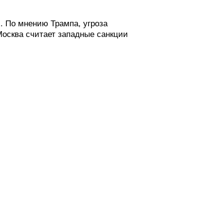
х. По мнению Трампа, угроза
осква считает западные санкции