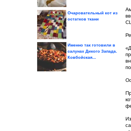
Ам
Очаровательный кот из
вв
остатков ткани
С
единого...
вызывают тревогу без
Изображения, которые
Ре
Именно так готовили в
«Д
салунах Дикого Запада.
пр
Ковбойская...
превзошел сам себя
вн
Интернет снова
по
Оф
Пр
ко
фе
Из
са