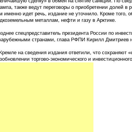
еличайшую сделку» в обмен на снятие санкций. По свед
ампа, также ведут переговоры о приобретении долей в р
м именно идет речь, издание не уточнило. Кроме того,
дкоземельным металлам, нефти и газу в Арктике.
зднее спецпредставитель президента России по инвес
зарубежными странами, глава РФПИ Кирилл Дмитриев 
Кремле на сведения издания ответили, что сохраняют «
зобновлении торгово-экономического и инвестиционног