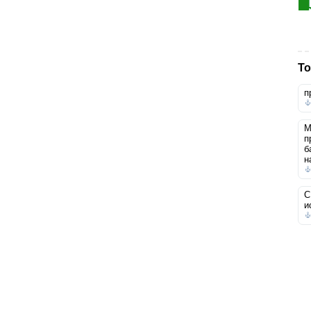
То
п
М
п
б
н
С
и