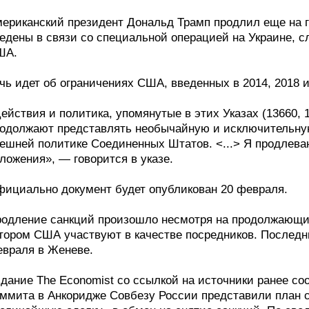
ериканский президент Дональд Трамп продлил еще на г
едены в связи со специальной операцией на Украине, с
ША.
чь идет об ограничениях США, введенных в 2014, 2018 и
ействия и политика, упомянутые в этих Указах (13660, 1
одолжают представлять необычайную и исключительную
ешней политике Соединенных Штатов. <...> Я продлева
ложения», — говорится в указе.
ициально документ будет опубликован 20 февраля.
одление санкций произошло несмотря на продолжающий
тором США участвуют в качестве посредников. Последн
враля в Женеве.
дание The Economist со ссылкой на источники ранее со
ммита в Анкоридже Совбезу России представили план 