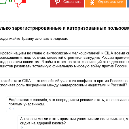
0
Сохранить
Одноклассники
лько зарегистрированные и авторизованные пользова
родолжайте Трампу хлопать в ладоши.
ировой нацизм во главе с англосаксами мелкобританией и США всеми с
ровокациями, подлостями, клеветой стремится вынудить России примен
андеровским нацистам. Чтобы в ответ на этот «вопиющий акт ядерного 
ацистов развязать тотальную финальную мировую войну против России.
 какой стати США — активнейший участник конфликта против России на 
сполняет роль посредника между бандеровскими нацистами и Россией?
Ещё скажите спасибо, что посредником решили стать, а не согласно
прямым участником.
↑
А как они могли стать прямыми участниками если считают, ч
сидит на ядерной кнопке?
↑