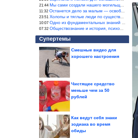
Мы сами создали нашего могильщика, это ИИ. Он нас и похоронит. М
21:44
Останется дело за малым — освободить планету Земля от глупого ви
11:32
Холопы и тяглые люди по существу одно и тоже. Буржуи и холопы сн
23:51
Одно из фундаментальных знаний правды — знание оптимума производ
10:07
Обществознание и история, психология, этика и т.д. относятся к н
07:32
Супертемы
Смешные видео для
хорошего настроения
Какие продукты
восполняют дефицит
железа и витамина D у...
Чистящее средство
меньше чем за 50
Простой маринад, после
рублей
которого мясо
получается...
Как ведут себя знаки
зодиака во время
обиды
Случаи, когда животных поймали за воровством еды, но...