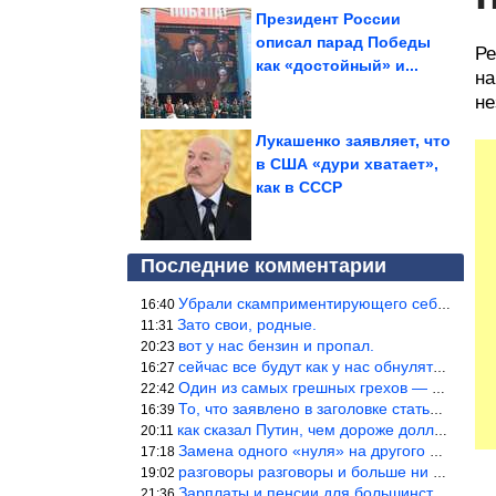
Президент России
описал парад Победы
Ре
как «достойный» и...
на
не
Лукашенко заявляет, что
в США «дури хватает»,
как в СССР
Последние комментарии
Убрали скамприментирующего себя марианетку, кто будет следующим…
16:40
Зато свои, родные.
11:31
вот у нас бензин и пропал.
20:23
сейчас все будут как у нас обнуляться.
16:27
Один из самых грешных грехов — считать себя непогрешимым.
22:42
То, что заявлено в заголовке статьи противоречит утверждению &qu
16:39
как сказал Путин, чем дороже доллар тем дороже нефть продадим.
20:11
Замена одного «нуля» на другого «нуля» в рамках одной и той же с
17:18
разговоры разговоры и больше ни чего 9я часть балабола.
19:02
Зарплаты и пенсии для большинства населения в регионах нищенские
21:36