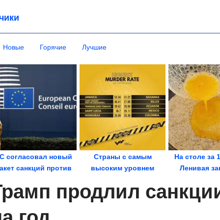
чики
Новые
Горячие
Лучшие
С согласовал новый
Страны с самым
На столе за 
акет санкций против
высоким уровнем
Ленивая за
России
убийств в мире.
пицца из лав
Трамп продлил санкци
Инфографика
на год