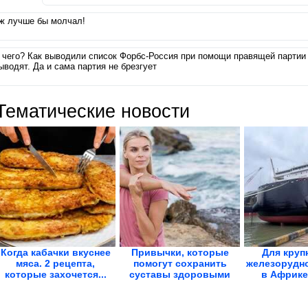
ж лучше бы молчал!
 чего? Как выводили список Форбс-Россия при помощи правящей партии 
ыводят. Да и сама партия не брезгует
Тематические новости
Когда кабачки вкуснее
Привычки, которые
Для круп
мяса. 2 рецепта,
помогут сохранить
железорудно
которые захочется...
суставы здоровыми
в Африке 
на...