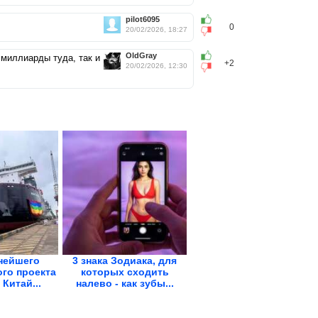
pilot6095
0
20/02/2026, 18:27
OldGray
миллиарды туда, так и
+2
20/02/2026, 12:30
нейшего
3 знака Зодиака, для
го проекта
которых сходить
Китай...
налево - как зубы...