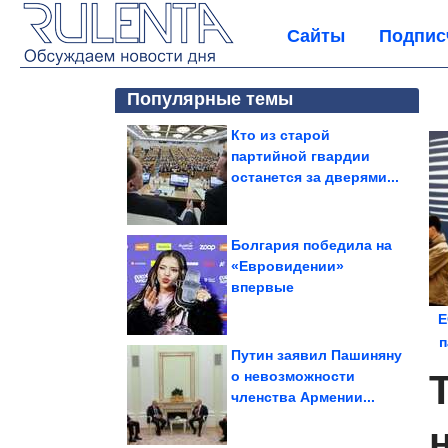
Сайты
Подпис
Популярные темы
Кто из старой
партийной гвардии
останется за дверями...
Болгария победила на
«Евровидении»
впервые
Е
п
Путин заявил Пашиняну
о невозможности
членства Армении...