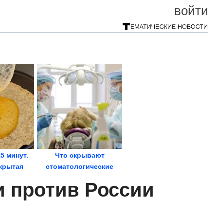
войти
15 минут.
Что скрывают
крытая
стоматологические
аша на...
клиники? Почему
и против России
имплантат...