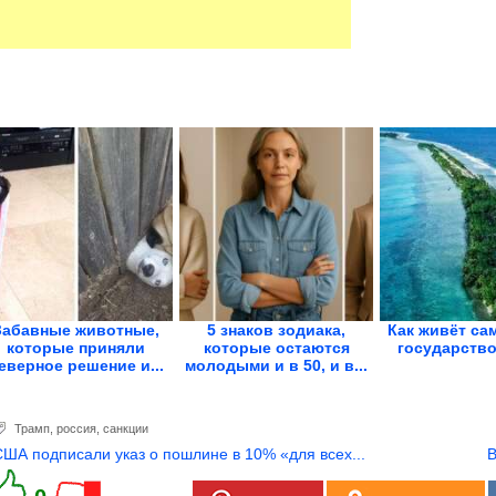
Забавные животные,
5 знаков зодиака,
Как живёт са
которые приняли
которые остаются
государство
еверное решение и...
молодыми и в 50, и в...
Трамп
,
россия
,
санкции
США подписали указ о пошлине в 10% «для всех...
В