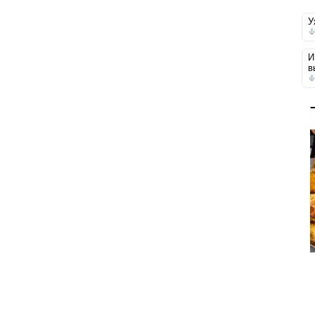
У
И
в