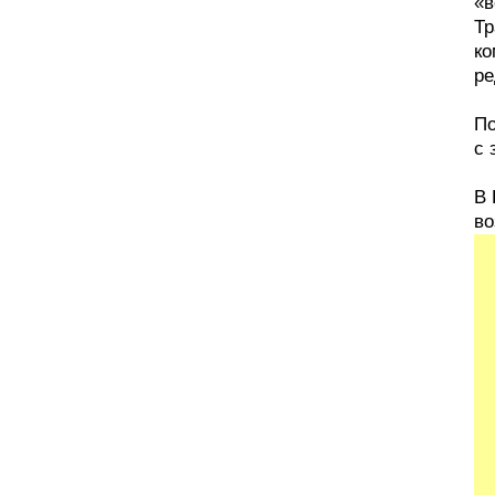
«в
Тр
ко
ре
По
с 
В 
во