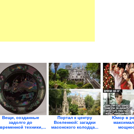
Вещи, созданные
Портал к центру
Юмор в р
задолго до
Вселенной: загадки
максимал
временной техники,...
масонского колодца...
мощно