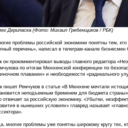
ег Дерипаска (Фото: Михаил Гребенщиков / РБК)
огие проблемы российской экономики понятны тем, кто з
лный перечень», написал в телеграм-канале бизнесмен 
к он прокомментировал выводы главного редактора «Не
мчукова по итогам Мюнхенской конференции по безопа
иночном плавании» и необходимости «радикального улу
к пишет Ремчуков в статье «В Мюнхене мечтали истощи
ановится неподъемным бременем для бюджета страны», 
о отвечает за российскую экономику. «Убытки, неэффект
звития в нынешних условиях» главред называет «главн
ссектора».
а, многие проблемы уже понятны широкому кругу тех, к