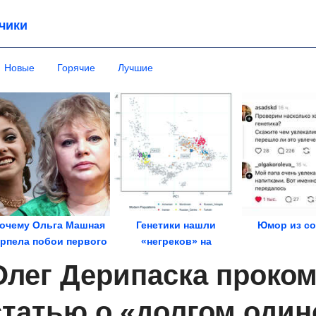
чики
Новые
Горячие
Лучшие
очему Ольга Машная
Генетики нашли
Юмор из со
ерпела побои первого
«негреков» на
мужа
некрополе античной
Олег Дерипаска проко
Фанагории
статью о «долгом оди