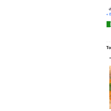
« 
То