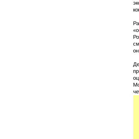
эк
ко
Ра
«о
Ро
см
он
Де
пр
оц
Мо
че