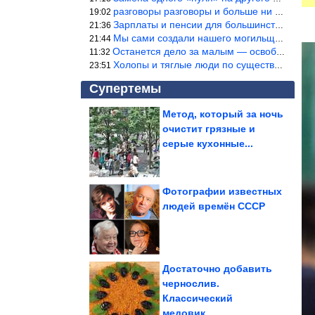
разговоры разговоры и больше ни чего 9я часть балабола.
19:02
Зарплаты и пенсии для большинства населения в регионах нищенские
21:36
Мы сами создали нашего могильщика, это ИИ. Он нас и похоронит. М
21:44
Останется дело за малым — освободить планету Земля от глупого ви
11:32
Холопы и тяглые люди по существу одно и тоже. Буржуи и холопы сн
23:51
Супертемы
Метод, который за ночь
очистит грязные и
Подборка приколов
серые кухонные...
Фотографии известных
людей времён СССР
Интернет снова
превзошел сам себя
Достаточно добавить
чернослив.
Классический
Скрытые ловушки в магазине, которые заставляют нас...
медовик...