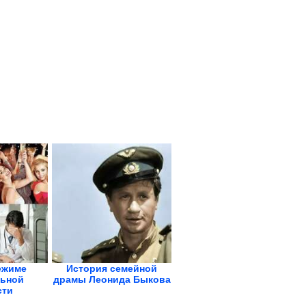
ежиме
История семейной
ьной
драмы Леонида Быкова
сти