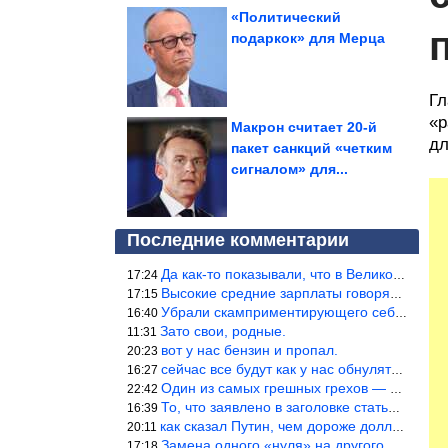
«Политический
подаркок» для Мерца
Гл
«р
Макрон считает 20-й
дл
пакет санкций «четким
сигналом» для...
Последние комментарии
Да как-то показывали, что в Великобритании вообще корм для живот
17:24
Высокие средние зарплаты говорят о заоблачных зарплатах определё
17:15
Убрали скамприментирующего себя марианетку, кто будет следующим…
16:40
Зато свои, родные.
11:31
вот у нас бензин и пропал.
20:23
сейчас все будут как у нас обнуляться.
16:27
Один из самых грешных грехов — считать себя непогрешимым.
22:42
То, что заявлено в заголовке статьи противоречит утверждению &qu
16:39
как сказал Путин, чем дороже доллар тем дороже нефть продадим.
20:11
Замена одного «нуля» на другого «нуля» в рамках одной и той же с
17:18