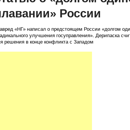
плавании» России
авред «НГ» написал о предстоящем России «долгом од
адикального улучшения госуправления». Дерипаска счит
я решения в конце конфликта с Западом