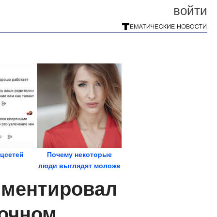
войти
цсетей
Почему некоторые
люди выглядят моложе
своих лет
мментировал
ночном