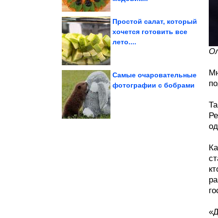
Простой салат, который
хочется готовить все
лето....
лаборатории...
воспроизвести в
Физики впервые смогли
Ол
Мн
Самые очаровательные
по
фотографии с бобрами
Атомный поезд-призрак
Та
Ре
од
Ка
ст
кт
ра
го
«Д