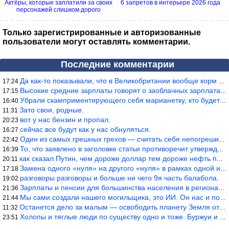
Актёры, которые заплатили за своих
6 запретов в интерьере 2026 года
персонажей слишком дорого
Только зарегистрированные и авторизованные
пользователи могут оставлять комментарии.
Последние комментарии
Да как-то показывали, что в Великобритании вообще корм для живот
17:24
Высокие средние зарплаты говорят о заоблачных зарплатах определё
17:15
Убрали скамприментирующего себя марианетку, кто будет следующим…
16:40
Зато свои, родные.
11:31
вот у нас бензин и пропал.
20:23
сейчас все будут как у нас обнуляться.
16:27
Один из самых грешных грехов — считать себя непогрешимым.
22:42
То, что заявлено в заголовке статьи противоречит утверждению &qu
16:39
как сказал Путин, чем дороже доллар тем дороже нефть продадим.
20:11
Замена одного «нуля» на другого «нуля» в рамках одной и той же с
17:18
разговоры разговоры и больше ни чего 9я часть балабола.
19:02
Зарплаты и пенсии для большинства населения в регионах нищенские
21:36
Мы сами создали нашего могильщика, это ИИ. Он нас и похоронит. М
21:44
Останется дело за малым — освободить планету Земля от глупого ви
11:32
Холопы и тяглые люди по существу одно и тоже. Буржуи и холопы сн
23:51