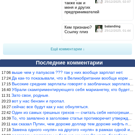
25/12/2025, 02:07
также как и
меня и других
предпринимателей
balanding
Кем признано?
25/12/2025, 01:44
Ссылку плиз
Ещё комментарии ↓
Последние комментарии
выше чем у папуасов ??? так у них вообще зарплат нет.
17:06
Да как-то показывали, что в Великобритании вообще корм для живот
17:24
Высокие средние зарплаты говорят о заоблачных зарплатах определё
17:15
Убрали скамприментирующего себя марианетку, кто будет следующим…
16:40
Зато свои, родные.
11:31
вот у нас бензин и пропал.
20:23
сейчас все будут как у нас обнуляться.
16:27
Один из самых грешных грехов — считать себя непогрешимым.
22:42
То, что заявлено в заголовке статьи противоречит утверждению &qu
16:39
как сказал Путин, чем дороже доллар тем дороже нефть продадим.
20:11
Замена одного «нуля» на другого «нуля» в рамках одной и той же с
17:18