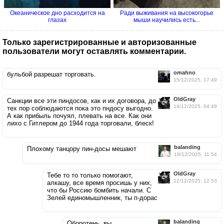
Океаническое дно расходится на
Ради выживания на высокогорье
глазах
мыши научились есть...
Только зарегистрированные и авторизованные
пользователи могут оставлять комментарии.
omahno
бульбой разрешат торговать.
15/12/2025, 17:49
OldGray
Санкции все эти пиндoсов, как и их договора, до
14/12/2025, 04:49
тех пор соблюдаются пока это пндoсу выгодно.
А как прибыль почуял, плевать на все. Как они
лихо с Гитлером до 1944 года торговали, блеск!
balanding
Плохому танцору пин-досы мешают
18/12/2025, 11:54
OldGray
Тебе то то только помогают,
22/12/2025, 12:53
алкашу, все время просишь у них,
что бы Россию бомбить начали. С
Зелей единомышленник, ты п-дорас
balanding
Оборотень, вы