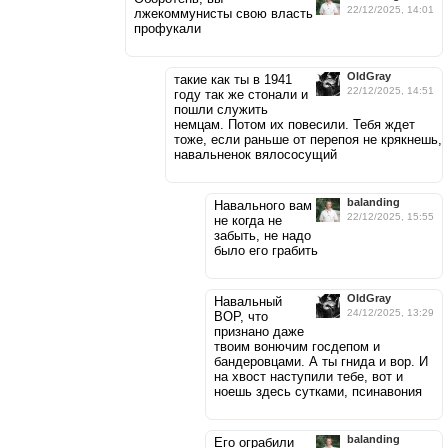
22/12/2025, 14:01
лжекоммунисты свою власть
профукали
OldGray
такие как ты в 1941
22/12/2025, 14:51
году так же стонали и
пошли служить
немцам. Потом их повесили. Тебя ждет
тоже, если раньше от перепоя не крякнешь,
навальненок вялососущий
balanding
Навального вам
22/12/2025, 15:55
не когда не
забыть, не надо
было его грабить
OldGray
Навальный
24/12/2025, 13:29
ВОР, что
признано даже
твоим вонючим госдепом и
бандеровцами. А ты гнидa и вор. И
на хвост наступили тебе, вот и
ноешь здесь сутками, псинавония
balanding
Его ограбили