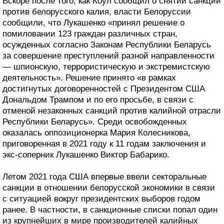
Вскоре после того, как Коул сообщил о снятии санкций
против белорусского калия, власти Белоруссии
сообщили, что Лукашенко «принял решение о
помиловании 123 граждан различных стран,
осужденных согласно Законам Республики Беларусь
за совершение преступлений разной направленности
— шпионскую, террористическую и экстремистскую
деятельность». Решение принято «в рамках
достигнутых договоренностей с Президентом США
Дональдом Трампом и по его просьбе, в связи с
отменой незаконных санкций против калийной отрасли
Республики Беларусь». Среди освобожденных
оказалась оппозиционерка Мария Колесникова,
приговоренная в 2021 году к 11 годам заключения и
экс-соперник Лукашенко Виктор Бабарико.
Летом 2021 года США впервые ввели секторальные
санкции в отношении белорусской экономики в связи
с ситуацией вокруг президентских выборов годом
ранее. В частности, в санкционные списки попал один
из крупнейших в мире производителей калийных