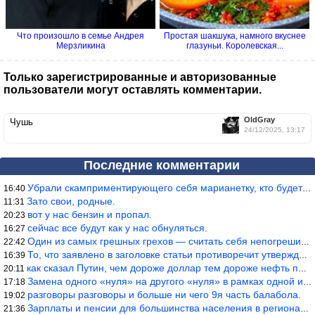
Что произошло в семье Андрея
Простая шакшука, намного вкуснее
Мерзликина
глазуньи. Королевская...
Только зарегистрированные и авторизованные
пользователи могут оставлять комментарии.
OldGray
Чушь
24/12/2025, 13:17
Последние комментарии
Убрали скамприментирующего себя марианетку, кто будет следующим…
16:40
Зато свои, родные.
11:31
вот у нас бензин и пропал.
20:23
сейчас все будут как у нас обнуляться.
16:27
Один из самых грешных грехов — считать себя непогрешимым.
22:42
То, что заявлено в заголовке статьи противоречит утверждению &qu
16:39
как сказал Путин, чем дороже доллар тем дороже нефть продадим.
20:11
Замена одного «нуля» на другого «нуля» в рамках одной и той же с
17:18
разговоры разговоры и больше ни чего 9я часть балабола.
19:02
Зарплаты и пенсии для большинства населения в регионах нищенские
21:36