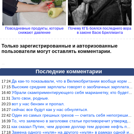
Повседневные продукты, которые
Почему КГБ боялся последнего вора
снижают давление
в законе Васю Бриллианта
Только зарегистрированные и авторизованные
пользователи могут оставлять комментарии.
…
Последние комментарии
Да как-то показывали, что в Великобритании вообще корм для живот
17:24
Высокие средние зарплаты говорят о заоблачных зарплатах определё
17:15
Убрали скамприментирующего себя марианетку, кто будет следующим…
16:40
Зато свои, родные.
11:31
вот у нас бензин и пропал.
20:23
сейчас все будут как у нас обнуляться.
16:27
Один из самых грешных грехов — считать себя непогрешимым.
22:42
То, что заявлено в заголовке статьи противоречит утверждению &qu
16:39
как сказал Путин, чем дороже доллар тем дороже нефть продадим.
20:11
Замена одного «нуля» на другого «нуля» в рамках одной и той же с
17:18