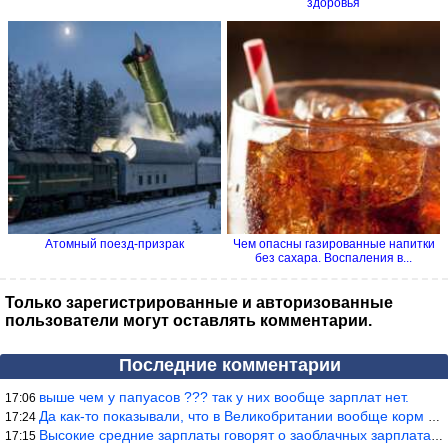
здоровья
Атомный поезд-призрак
Чем опасны газированные напитки
без сахара. Воспаления в...
Только зарегистрированные и авторизованные
пользователи могут оставлять комментарии.
Последние комментарии
выше чем у папуасов ??? так у них вообще зарплат нет.
17:06
Да как-то показывали, что в Великобритании вообще корм для живот
17:24
Высокие средние зарплаты говорят о заоблачных зарплатах определё
17:15