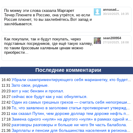
annasad...
По моему эти слова сказала Маргарет
30/10/2025, 16:35
Течер.Плюнете в Россию, она утрётся, но если
Россия плюнет, то вы захлебнётесь.Вот запад и
захлёбывается.
sean200954
Как покупали, так и будут покупать, через
27/10/2025, 18:08
подставных посредников, где ещё такую халяву,
по таким бросовым халявным ценам можно
приобрести…
Последние комментарии
Убрали скамприментирующего себя марианетку, кто будет следующим…
16:40
Зато свои, родные.
11:31
вот у нас бензин и пропал.
20:23
сейчас все будут как у нас обнуляться.
16:27
Один из самых грешных грехов — считать себя непогрешимым.
22:42
То, что заявлено в заголовке статьи противоречит утверждению &qu
16:39
как сказал Путин, чем дороже доллар тем дороже нефть продадим.
20:11
Замена одного «нуля» на другого «нуля» в рамках одной и той же с
17:18
разговоры разговоры и больше ни чего 9я часть балабола.
19:02
Зарплаты и пенсии для большинства населения в регионах нищенские
21:36