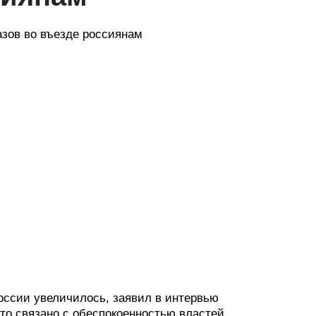
азов во въезде россиянам
России увеличилось, заявил в интервью
то связано с обеспокоенностью властей