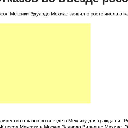
сол Мексики Эдуардо Мехиас заявил о росте числа отк
личество отказов во въезде в Мексику для граждан из 
К посол Мексики в Москве Эдуардо Вильегас Мехиас. Э