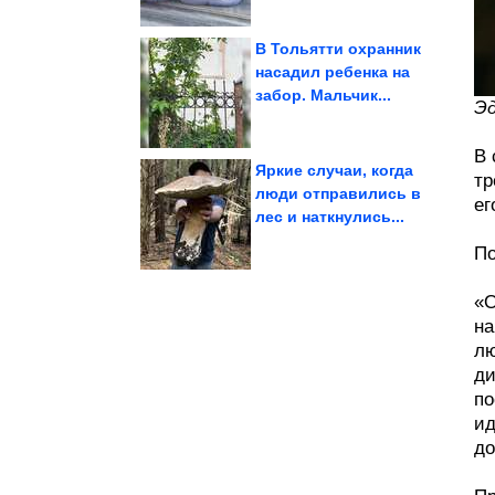
В Тольятти охранник
насадил ребенка на
забор. Мальчик...
еды, но...
поймали за воровством
Эд
Случаи, когда животных
В 
Яркие случаи, когда
тр
люди отправились в
ег
лес и наткнулись...
пластиковых ящиков
приспособление из
Полезное
По
«О
на
лю
ди
по
ид
до