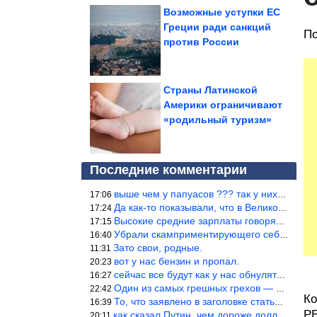
Возможные уступки ЕС
Греции ради санкций
По
против России
Страны Латинской
Америки ограничивают
«родильный туризм»
Последние комментарии
выше чем у папуасов ??? так у них вообще зарплат нет.
17:06
Да как-то показывали, что в Великобритании вообще корм для живот
17:24
Высокие средние зарплаты говорят о заоблачных зарплатах определё
17:15
Убрали скамприментирующего себя марианетку, кто будет следующим…
16:40
Зато свои, родные.
11:31
вот у нас бензин и пропал.
20:23
сейчас все будут как у нас обнуляться.
16:27
Один из самых грешных грехов — считать себя непогрешимым.
22:42
Ко
То, что заявлено в заголовке статьи противоречит утверждению &qu
16:39
РБ
как сказал Путин, чем дороже доллар тем дороже нефть продадим.
20:11