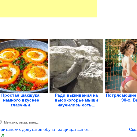
Простая шакшука,
Ради выживания на
Потрясающие 
намного вкуснее
высокогорье мыши
90-х. В
глазуньи.
научились есть...
Королевская...
Мексика
,
отказ
,
въезд
Британских депутатов обучат защищаться от...
Ско