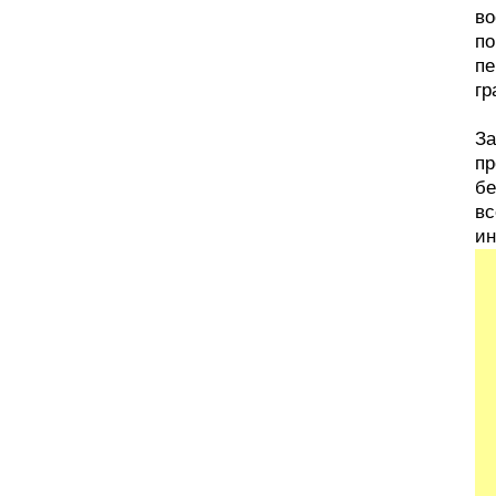
во
по
пе
гр
За
пр
бе
вс
ин