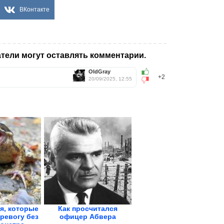
ВКонтакте
тели могут оставлять комментарии.
OldGray
+2
20/09/2025, 12:55
я, которые
Как просчитался
ревогу без
офицер Абвера