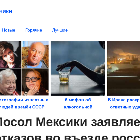
чики
Новые
Горячие
Лучшие
отографии известных
6 мифов об
В Иране раск
людей времён СССР
алкогольной
ответных уда
зависимости
стран
Посол Мексики заявляе
отказов во въезде рос