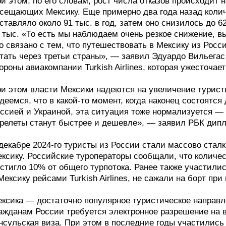
и этом, по его словам, рост числа отказов происходит
сещающих Мексику. Еще примерно два года назад колич
ставляло около 91 тыс. в год, затем оно снизилось до 6
 тыс. «То есть мы наблюдаем очень резкое снижение, в
о связано с тем, что путешествовать в Мексику из Росс
тать через третьи страны», — заявил Эдуардо Вильегас
ороны авиакомпании Turkish Airlines, которая ужесточае
и этом власти Мексики надеются на увеличение турист
деемся, что в какой-то момент, когда наконец состоят
ссией и Украиной, эта ситуация тоже нормализуется — 
релеты станут быстрее и дешевле», — заявил РБК дипл
декабре 2024-го туристы из России стали массово стал
ксику. Российские туроператоры сообщали, что количес
стигло 10% от общего турпотока. Ранее также участили
Мексику рейсами Turkish Airlines, не сажали на борт пр
ксика — достаточно популярное туристическое направле
ажданам России требуется электронное разрешение на 
нсульская виза. При этом в последние годы участились