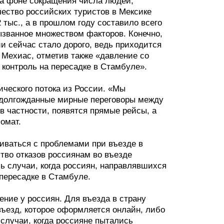
 на фоне сокращения числа людей,
ество российских туристов в Мексике
2 тыс., а в прошлом году составило всего
ызванное множеством факторов. Конечно,
ии сейчас стало дорого, ведь приходится
 Мехиас, отметив также «давление со
т контроль на пересадке в Стамбуле».
ического потока из России. «Мы
ся долгожданные мирные переговоры между
в частности, появятся прямые рейсы, а
омат.
киваться с проблемами при въезде в
тво отказов россиянам во въезде
сь случаи, когда россиян, направлявшихся
и пересадке в Стамбуле.
ние у россиян. Для въезда в страну
въезд, которое оформляется онлайн, либо
 случаи, когда россияне пытались