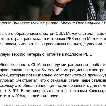
уардо Вильегас Мехиас (Фото: Михаил Гребенщиков / 
связи с обращением властей США Мексика стала чаще о
етьих стран, рассказал в интервью РБК посол Мексики 
о словам, число отказов россиянам во въезде увеличил
лную версию интервью читайте в подписке РБК.
беспокоенность США по поводу миграционных проблем
правленную на то, чтобы службы миграционного контро
дей, которые потенциально могут попытаться проникн
пломат. Он отметил, что с отказами стали чаще сталкив
скольку это общая тенденция. «Для сравнения: для нек
ет о 8–9%. Если говорить о некоторых странах Кавказа,
стигать 20%», — добавил посол.