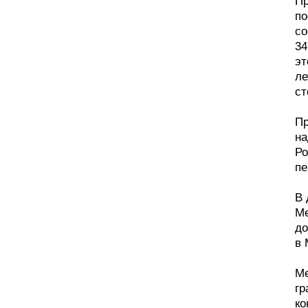
Пр
по
со
34
эт
ле
ст
Пр
на
Ро
пе
В 
Ме
до
в 
Ме
гр
ко