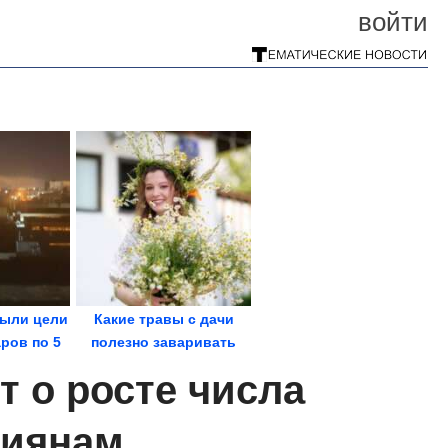
войти
рыли цели
Какие травы с дачи
ров по 5
полезно заваривать
ам
вместо чая?
т о росте числа
сиянам