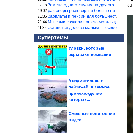
Замена одного «нуля» на другого «нуля» в рамках одной и той же с
СШ
17:18
разговоры разговоры и больше ни чего 9я часть балабола.
19:02
Зарплаты и пенсии для большинства населения в регионах нищенские
21:36
Мы сами создали нашего могильщика, это ИИ. Он нас и похоронит. М
21:44
Останется дело за малым — освободить планету Земля от глупого ви
11:32
Супертемы
Уловки, которые
скрывают компании
Лёгкий бред на высокой
скорости
9 изумительных
пейзажей, в земное
Интернет снова
происхождение
превзошел сам себя
которых...
Смешные новогодние
видео
12 самых красивых и необычных пешеходных мостов планеты