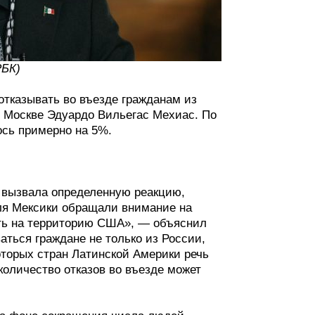
РБК)
тказывать во въезде гражданам из
в Москве Эдуардо Вильегас Мехиас. По
ось примерно на 5%.
 вызвала определенную реакцию,
ля Мексики обращали внимание на
уть на территорию США», — объяснил
аться граждане не только из России,
оторых стран Латинской Америки речь
 количество отказов во въезде может