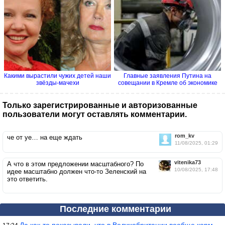
Какими вырастили чужих детей наши
Главные заявления Путина на
звёзды-мачехи
совещании в Кремле об экономике
Только зарегистрированные и авторизованные
пользователи могут оставлять комментарии.
rom_kv
че от уе… на еще ждать
11/08/2025, 01:29
vitenika73
А что в этом предложении масштабного? По
10/08/2025, 17:48
идее масштабно должен что-то Зеленский на
это ответить.
Последние комментарии
Да как-то показывали, что в Великобритании вообще корм для живот