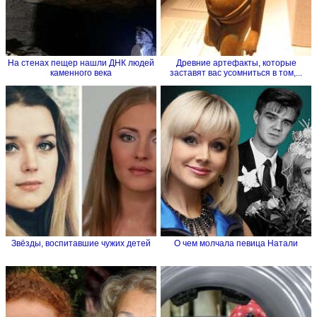
На стенах пещер нашли ДНК людей
Древние артефакты, которые
каменного века
заставят вас усомниться в том,...
Звёзды, воспитавшие чужих детей
О чем молчала певица Натали