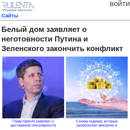
войти
Сайты
Белый дом заявляет о
неготовности Путина и
Зеленского закончить конфликт
Глава OpenAI заявляет о
3 знака зодиака, которые
достижении сингулярности
разбогатеют внезапно и
стремительно