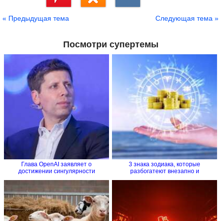
Сохранить
« Предыдущая тема
Следующая тема »
Посмотри супертемы
Глава OpenAI заявляет о
3 знака зодиака, которые
достижении сингулярности
разбогатеют внезапно и
стремительно