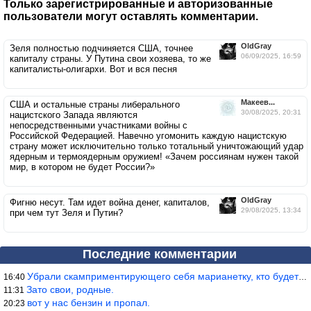
Только зарегистрированные и авторизованные
пользователи могут оставлять комментарии.
OldGray
Зеля полностью подчиняется США, точнее
06/09/2025, 16:59
капиталу страны. У Путина свои хозяева, то же
капиталисты-олигархи. Вот и вся песня
Макеев...
США и остальные страны либерального
30/08/2025, 20:31
нацистского Запада являются
непосредственными участниками войны с
Российской Федерацией. Навечно угомонить каждую нацистскую
страну может исключительно только тотальный уничтожающий удар
ядерным и термоядерным оружием! «Зачем россиянам нужен такой
мир, в котором не будет России?»
OldGray
Фигню несут. Там идет война денег, капиталов,
29/08/2025, 13:34
при чем тут Зеля и Путин?
Последние комментарии
Убрали скамприментирующего себя марианетку, кто будет следующим…
16:40
Зато свои, родные.
11:31
вот у нас бензин и пропал.
20:23