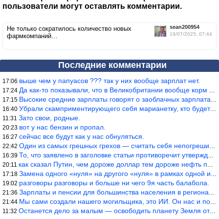
пользователи могут оставлять комментарии.
sean200954
Не только сократилось количество новых
19/07/2025, 07:44
фармкомпаний…
Последние комментарии
выше чем у папуасов ??? так у них вообще зарплат нет.
17:06
Да как-то показывали, что в Великобритании вообще корм для живот
17:24
Высокие средние зарплаты говорят о заоблачных зарплатах определё
17:15
Убрали скамприментирующего себя марианетку, кто будет следующим…
16:40
Зато свои, родные.
11:31
вот у нас бензин и пропал.
20:23
сейчас все будут как у нас обнуляться.
16:27
Один из самых грешных грехов — считать себя непогрешимым.
22:42
То, что заявлено в заголовке статьи противоречит утверждению &qu
16:39
как сказал Путин, чем дороже доллар тем дороже нефть продадим.
20:11
Замена одного «нуля» на другого «нуля» в рамках одной и той же с
17:18
разговоры разговоры и больше ни чего 9я часть балабола.
19:02
Зарплаты и пенсии для большинства населения в регионах нищенские
21:36
Мы сами создали нашего могильщика, это ИИ. Он нас и похоронит. М
21:44
Останется дело за малым — освободить планету Земля от глупого ви
11:32