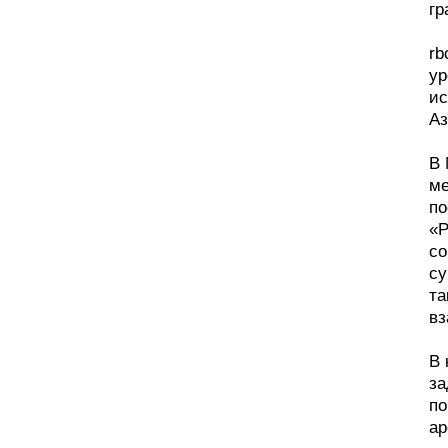
гр
rb
ур
ис
Аз
В 
ме
по
«Р
со
су
та
вз
В 
за
по
ар