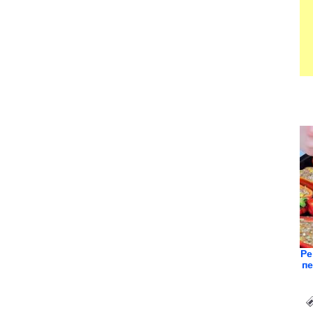
Ре
пе