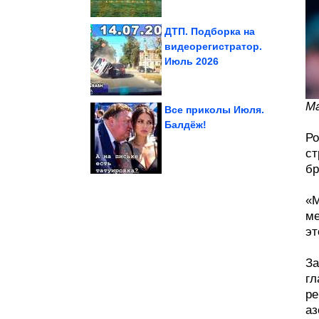
ДТП. Подборка на
видеорегистратор.
Июль 2026
с...
отличается от машины
гибридного авто
Чем эксплуатация
Ма
Все приколы Июля.
Балдёж!
Ро
из сказочного Вьетнама
14 бесподобных фото
ст
бр
«М
ме
эт
За
гл
ре
аз