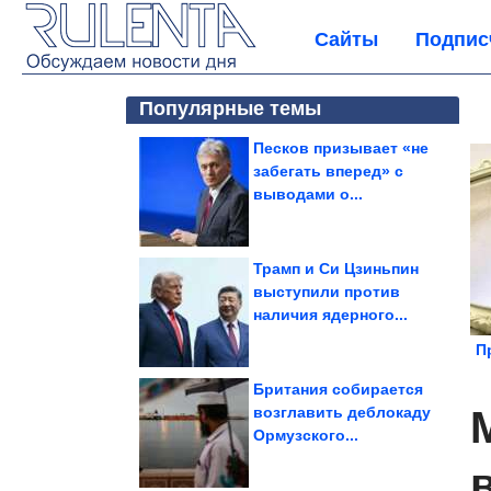
Сайты
Подпис
Популярные темы
Песков призывает «не
забегать вперед» с
выводами о...
Трамп и Си Цзиньпин
выступили против
наличия ядерного...
П
Британия собирается
возглавить деблокаду
Ормузского...