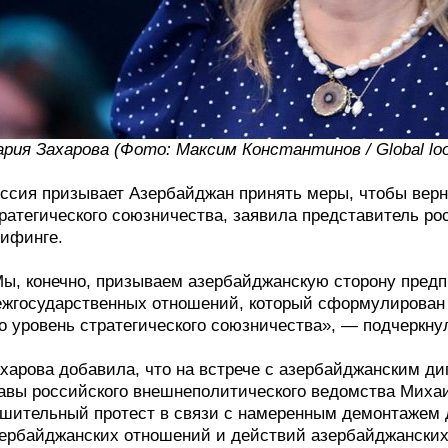
рия Захарова (Фото: Максим Константинов / Global loo
ссия призывает Азербайджан принять меры, чтобы верн
ратегического союзничества, заявила представитель р
ифинге.
ы, конечно, призываем азербайджанскую сторону пред
жгосударственных отношений, который сформулирован
о уровень стратегического союзничества», — подчеркну
харова добавила, что на встрече с азербайджанским ди
авы российского внешнеполитического ведомства Миха
шительный протест в связи с намеренным демонтажем 
ербайджанских отношений и действий азербайджанских