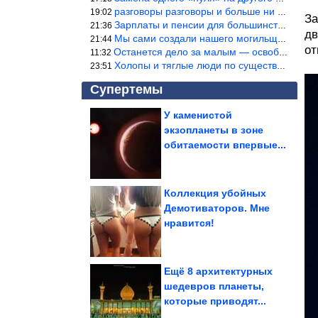
разговоры разговоры и больше ни чего 9я часть балабола.
19:02
За
Зарплаты и пенсии для большинства населения в регионах нищенские
21:36
дв
Мы сами создали нашего могильщика, это ИИ. Он нас и похоронит. М
21:44
от
Останется дело за малым — освободить планету Земля от глупого ви
11:32
Холопы и тяглые люди по существу одно и тоже. Буржуи и холопы сн
23:51
Супертемы
У каменистой
экзопланеты в зоне
Самые красивые знаки
зодиака
обитаемости впервые...
Коллекция убойных
Демотиваторов. Мне
Факты о мозге, которые
нравится!
звучат как выдумка,
но...
Ещё 8 архитектурных
шедевров планеты,
которые приводят...
Кем знаки Зодиака были в прошлой жизни