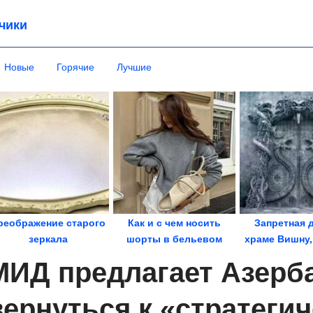
чики
Новые
Горячие
Лучшие
реображение старого
Как и с чем носить
Запретная 
зеркала
шорты в бельевом
храме Вишну,
стиле
нельзя отк
МИД предлагает Азерб
вернуться к «стратеги