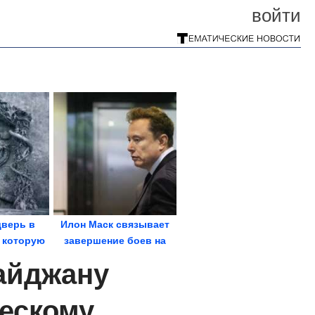
войти
дверь в
Илон Маск связывает
 которую
завершение боев на
рывать
Украине с...
айджану
ческому