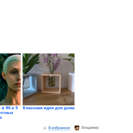
 в 90-е 5
Классная идея для дома
естных
с
Владимир