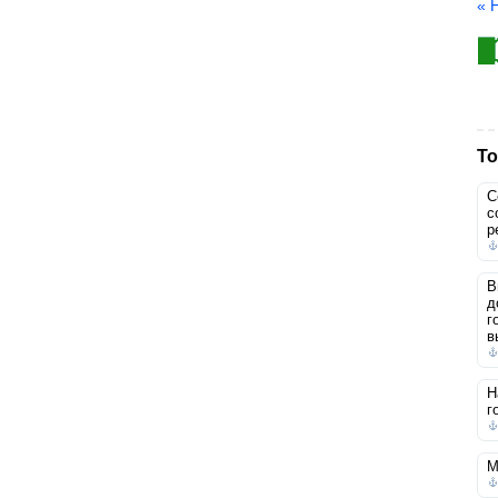
« 
То
С
с
р
В
д
г
в
Н
г
М