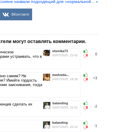
ссияне назвали подходящий для «нормальной... »
ВКонтакте
тели могут оставлять комментарии.
vitenika73
ическое
0
03/07/2025, 22:42
рами устраивать, что в
medveda...
ивно самим? Не
+3
03/07/2025, 18:28
ия? Имейте гордость
оме заискивания, тогда
balanding
ченцев сделать их
-2
03/07/2025, 11:51
balanding
-1
02/07/2025, 20:12