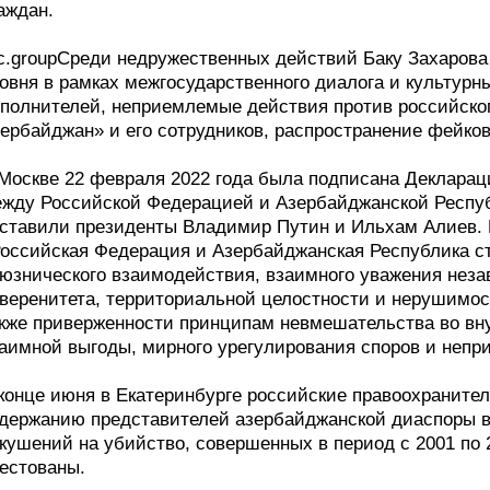
аждан.
c.groupСреди недружественных действий Баку Захарова
овня в рамках межгосударственного диалога и культур
полнителей, неприемлемые действия против российског
ербайджан» и его сотрудников, распространение фейко
Москве 22 февраля 2022 года была подписана Деклара
жду Российской Федерацией и Азербайджанской Респу
ставили президенты Владимир Путин и Ильхам Алиев. П
оссийская Федерация и Азербайджанская Республика ст
юзнического взаимодействия, взаимного уважения неза
веренитета, территориальной целостности и нерушимост
кже приверженности принципам невмешательства во вну
аимной выгоды, мирного урегулирования споров и непр
конце июня в Екатеринбурге российские правоохраните
держанию представителей азербайджанской диаспоры в
кушений на убийство, совершенных в период с 2001 по 
естованы.