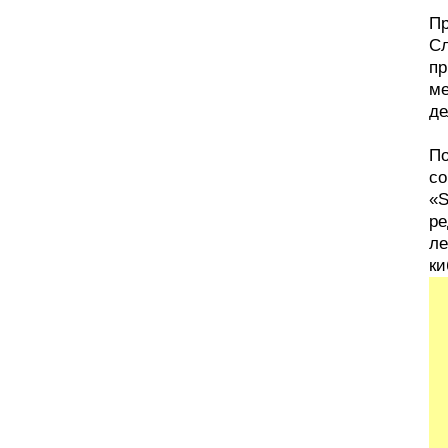
Пр
Сл
пр
ме
де
По
со
«S
ре
ле
ки