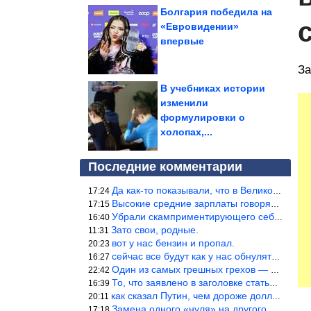
Болгария победила на
«Евровидении»
впервые
За
В учебниках истории
изменили
формулировки о
холопах,...
Последние комментарии
Да как-то показывали, что в Великобритании вообще корм для живот
17:24
Высокие средние зарплаты говорят о заоблачных зарплатах определё
17:15
Убрали скамприментирующего себя марианетку, кто будет следующим…
16:40
Зато свои, родные.
11:31
вот у нас бензин и пропал.
20:23
сейчас все будут как у нас обнуляться.
16:27
Один из самых грешных грехов — считать себя непогрешимым.
22:42
То, что заявлено в заголовке статьи противоречит утверждению &qu
16:39
как сказал Путин, чем дороже доллар тем дороже нефть продадим.
20:11
Замена одного «нуля» на другого «нуля» в рамках одной и той же с
17:18