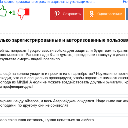
На фоне кризиса в отрасли зарплаты угольщиков...
Ро
+1
Сохранить
Одноклассники
лько зарегистрированные и авторизованные пользова
ейчас попросят Турцию ввести войска для защиты, и будет вам «стратег
оюзничество». Раньше надо было думать, прежде чем показуху с диаспо
езультате смерть людей повлекло.
ы ещё на колени упадите и просите их о партнёрстве? Неужели не прот
оходит, что они специально провоцируют, чтобы порвать с нами отношен
оспода из МИДа! А если не можете воздействовать другими рычагами, кр
ы профнепригодны!
акрыли банду айзеров, и весь Азербайджан обиделся. Надо было как че
осподами, по другому они не соизволят
ало союзников осталось, нужно цепляться за любого