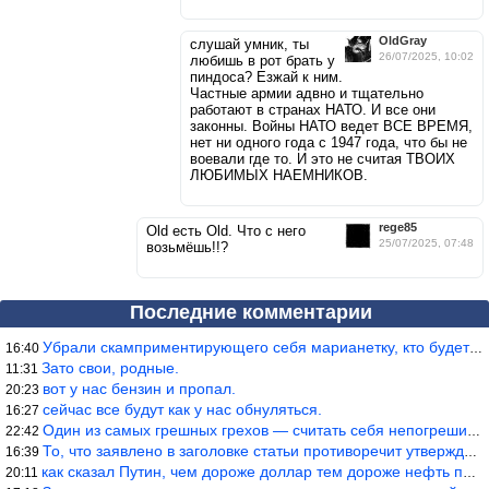
OldGray
слушай умник, ты
26/07/2025, 10:02
любишь в рот брать у
пиндоса? Езжай к ним.
Частные армии адвно и тщательно
работают в странах НАТО. И все они
законны. Войны НАТО ведет ВСЕ ВРЕМЯ,
нет ни одного года с 1947 года, что бы не
воевали где то. И это не считая ТВОИХ
ЛЮБИМЫХ НАЕМНИКОВ.
rege85
Old есть Old. Что с него
25/07/2025, 07:48
возьмёшь!!?
Последние комментарии
Убрали скамприментирующего себя марианетку, кто будет следующим…
16:40
Зато свои, родные.
11:31
вот у нас бензин и пропал.
20:23
сейчас все будут как у нас обнуляться.
16:27
Один из самых грешных грехов — считать себя непогрешимым.
22:42
То, что заявлено в заголовке статьи противоречит утверждению &qu
16:39
как сказал Путин, чем дороже доллар тем дороже нефть продадим.
20:11