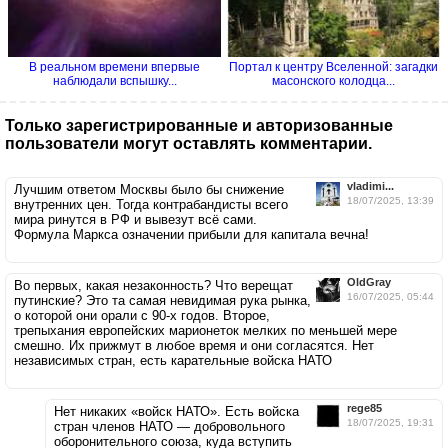
В реальном времени впервые
Портал к центру Вселенной: загадки
наблюдали вспышку...
масонского колодца...
Только зарегистрированные и авторизованные
пользователи могут оставлять комментарии.
vladimi...
Лучшим ответом Москвы было бы снижение
18/07/2025, 13:39
внутренних цен. Тогда контрабандисты всего
мира ринутся в РФ и вывезут всё сами.
Формула Маркса означении прибыли для капитала вечна!
OldGray
Во первых, какая незаконность? Что верещат
16/07/2025, 05:44
путинские? Это та самая невидимая рука рынка,
о которой они орали с 90-х годов. Второе,
трепыхания европейских марионеток мелких по меньшей мере
смешно. Их прижмут в любое время и они согласятся. Нет
независимых стран, есть карательные войска НАТО
rege85
Нет никаких «войск НАТО». Есть войска
18/07/2025, 19:31
стран членов НАТО — добровольного
оборонительного союза, куда вступить