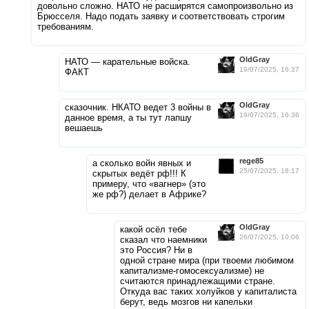
довольно сложно. НАТО не расширятся самопроизвольно из
Брюсселя. Надо подать заявку и соответствовать строгим
требованиям.
OldGray
НАТО — карательные войска.
19/07/2025, 16:37
ФАКТ
OldGray
сказочник. НКАТО ведет 3 войны в
19/07/2025, 16:36
данное время, а ты тут лапшу
вешаешь
rege85
а сколько войн явных и
25/07/2025, 18:17
скрытых ведёт рф!!! К
примеру, что «вагнер» (это
же рф?) делает в Африке?
OldGray
какой осёл тебе
26/07/2025, 10:06
сказал что наемники
это Россия? Ни в
одной стране мира (при твоеми любимом
капитализме-гомосексуализме) не
считаются принадлежащими стране.
Откуда вас таких холуйков у капиталиста
берут, ведь мозгов ни капельки