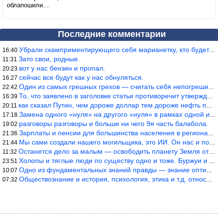
облапошили…
Последние комментарии
Убрали скамприментирующего себя марианетку, кто будет следующим…
16:40
Зато свои, родные.
11:31
вот у нас бензин и пропал.
20:23
сейчас все будут как у нас обнуляться.
16:27
Один из самых грешных грехов — считать себя непогрешимым.
22:42
То, что заявлено в заголовке статьи противоречит утверждению &qu
16:39
как сказал Путин, чем дороже доллар тем дороже нефть продадим.
20:11
Замена одного «нуля» на другого «нуля» в рамках одной и той же с
17:18
разговоры разговоры и больше ни чего 9я часть балабола.
19:02
Зарплаты и пенсии для большинства населения в регионах нищенские
21:36
Мы сами создали нашего могильщика, это ИИ. Он нас и похоронит. М
21:44
Останется дело за малым — освободить планету Земля от глупого ви
11:32
Холопы и тяглые люди по существу одно и тоже. Буржуи и холопы сн
23:51
Одно из фундаментальных знаний правды — знание оптимума производ
10:07
Обществознание и история, психология, этика и т.д. относятся к н
07:32