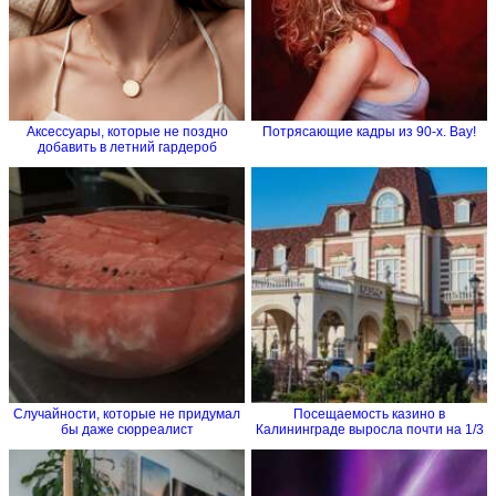
Аксессуары, которые не поздно
Потрясающие кадры из 90-х. Вау!
добавить в летний гардероб
Случайности, которые не придумал
Посещаемость казино в
бы даже сюрреалист
Калининграде выросла почти на 1/3