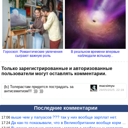
Гороскоп: Романтические увлечения
В реальном времени впервые
сыграют важную роль
наблюдали вспышку...
Только зарегистрированные и авторизованные
пользователи могут оставлять комментарии.
macsimyu
(Ь) Толерастам придется пострадать за
29/05/2025, 22:19
антисемитизм!!! :))) :)))
Последние комментарии
выше чем у папуасов ??? так у них вообще зарплат нет.
17:06
Да как-то показывали, что в Великобритании вообще корм для живот
17:24
Высокие средние зарплаты говорят о заоблачных зарплатах определё