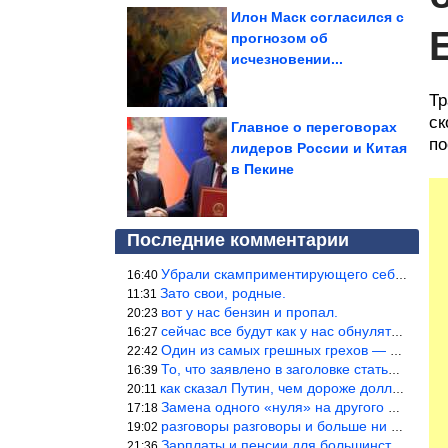
Илон Маск согласился с
прогнозом об
исчезновении...
Тр
ск
Главное о переговорах
по
лидеров России и Китая
в Пекине
Последние комментарии
Убрали скамприментирующего себя марианетку, кто будет следующим…
16:40
Зато свои, родные.
11:31
вот у нас бензин и пропал.
20:23
сейчас все будут как у нас обнуляться.
16:27
Один из самых грешных грехов — считать себя непогрешимым.
22:42
То, что заявлено в заголовке статьи противоречит утверждению &qu
16:39
как сказал Путин, чем дороже доллар тем дороже нефть продадим.
20:11
Замена одного «нуля» на другого «нуля» в рамках одной и той же с
17:18
разговоры разговоры и больше ни чего 9я часть балабола.
19:02
Зарплаты и пенсии для большинства населения в регионах нищенские
21:36