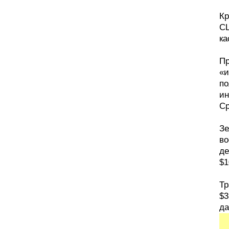
Кр
СШ
ка
Пр
«и
по
ин
Ср
Зе
во
де
$1
Тр
$3
да