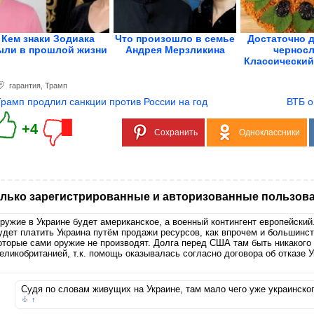
Кем знаки Зодиака
Что произошло в семье
Достаточно 
ыли в прошлой жизни
Андрея Мерзликина
черносл
Классический
стал..
гарантия
,
Трамп
Трамп продлил санкции против России на год
ВТБ о
+4
Сохранить
Одноклассники
лько зарегистрированные и авторизованные пользова
ружие в Украине будет американское, а военный контингент европейский.
удет платить Украина путём продажи ресурсов, как впрочем и большинст
оторые сами оружие не производят. Долга перед США там быть никакого 
еликобританией, т.к. помощь оказывалась согласно договора об отказе У
Судя по словам живущих на Украине, там мало чего уже украинско
↑