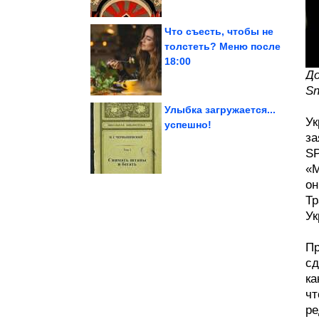
Что съесть, чтобы не
толстеть? Меню после
18:00
людей времён СССР
Фотографии известных
До
Sn
Улыбка загружается...
Ук
успешно!
за
тонуть в задачах
возможности, и не
Как оценивать свои
S
«М
он
Тр
Ук
Пр
сд
ка
чт
ре