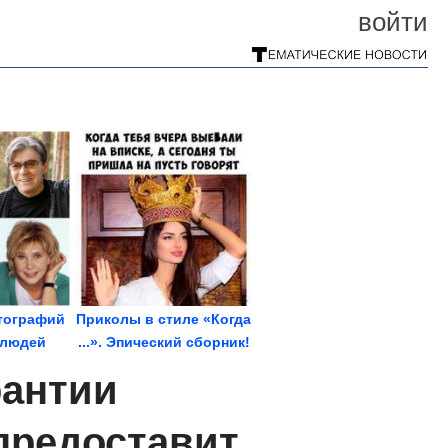
войти
тографий
Приколы в стиле «Когда
 людей
...». Эпический сборник!
рантии
предоставит