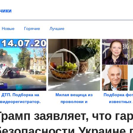
чики
Новые
Горячие
Лучшие
ДТП. Подборка на
Милая вещица из
Подборка фо
видеорегистратор.
проволоки и
известных
Июль 2026
капронового шнура
Трамп заявляет, что га
безопасности Украине 