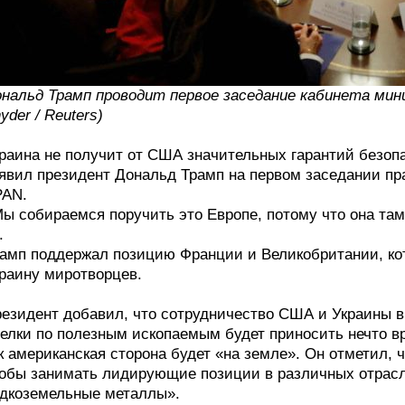
нальд Трамп проводит первое заседание кабинета ми
yder / Reuters)
раина не получит от США значительных гарантий безопа
явил президент Дональд Трамп на первом заседании пр
PAN.
ы собираемся поручить это Европе, потому что она та
.
амп поддержал позицию Франции и Великобритании, ко
раину миротворцев.
езидент добавил, что сотрудничество США и Украины в
елки по полезным ископаемым будет приносить нечто вр
к американская сторона будет «на земле». Он отметил
обы занимать лидирующие позиции в различных отрасля
дкоземельные металлы».