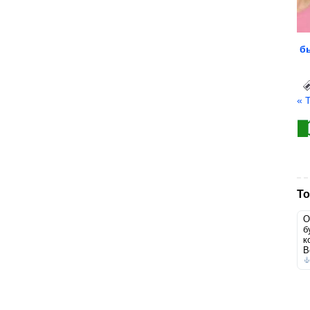
б
« 
То
О
б
к
В