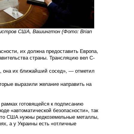
нистров США, Вашингтон (Фото: Brian
сности, их должна предоставить Европа,
авительства страны. Трансляцию вел C-
м, она их ближайший сосед», — отметил
торые выразили желание направить на
 рамках готовящейся к подписанию
оде «автоматической безопасности», так
, что США нужны редкоземельные металлы,
х, а у Украины есть «отличные