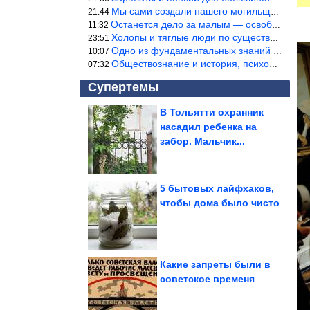
Мы сами создали нашего могильщика, это ИИ. Он нас и похоронит. М
21:44
Останется дело за малым — освободить планету Земля от глупого ви
11:32
Холопы и тяглые люди по существу одно и тоже. Буржуи и холопы сн
23:51
Одно из фундаментальных знаний правды — знание оптимума производ
10:07
Обществознание и история, психология, этика и т.д. относятся к н
07:32
Супертемы
В Тольятти охранник
насадил ребенка на
Простые домашние
тесты. Как за 5 минут
забор. Мальчик...
проверить...
5 бытовых лайфхаков,
чтобы дома было чисто
10 минут в день изменят
жизнь. Как влияет на
здоровье...
Какие запреты были в
советское временя
Потрясающие кадры из 90-х. Заглядение!