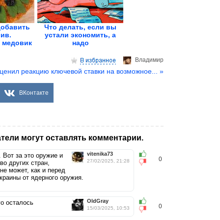
добавить
Что делать, если вы
ив.
устали экономить, а
 медовик
надо
.
Владимир
ценил реакцию ключевой ставки на возможное... »
ВКонтакте
тели могут оставлять комментарии.
vitenika73
 Вот за это оружие и
0
27/02/2025, 21:28
во других стран,
не может, как и перед
краины от ядерного оружия.
OldGray
го осталось
0
15/03/2025, 10:53