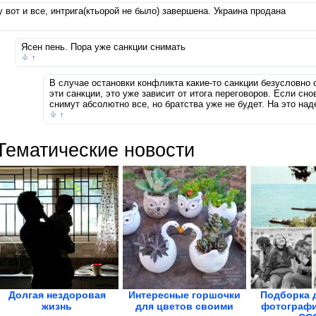
у вот и все, интрига(ктьорой не было) завершена. Украина продана
Ясен пень. Пора уже санкции снимать
↑
В случае остановки конфликта какие-то санкции безусловно 
эти санкции, это уже зависит от итога переговоров. Если сн
снимут абсолютно все, но братства уже не будет. На это наде
↑
Тематические новости
Долгая нездоровая
Интересные горшочки
Подборка 
жизнь
для цветов своими
фотографи