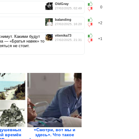
OldGray
0
27/02/2025, 02:49
balanding
+2
27/02/2025, 16:20
vitenika73
снимут. Какими будут
+1
27/02/2025, 21:31
ова — «Братья навек» то
яться не стоит.
душевных
«Смотри, вот мы и
й времён
здесь». Что такое