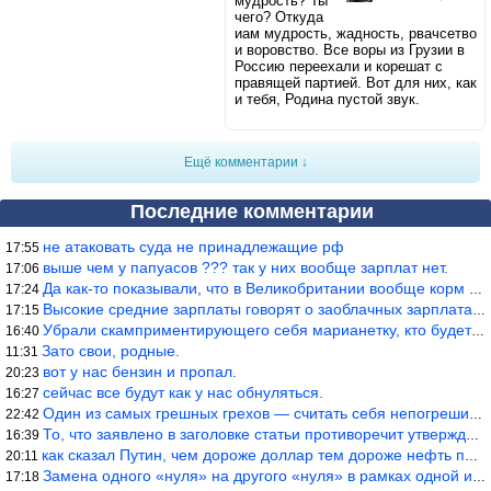
мудрость? Ты
чего? Откуда
иам мудрость, жадность, рвачсетво
и воровство. Все воры из Грузии в
Россию переехали и корешат с
правящей партией. Вот для них, как
и тебя, Родина пустой звук.
Ещё комментарии ↓
Последние комментарии
не атаковать суда не принадлежащие рф
17:55
выше чем у папуасов ??? так у них вообще зарплат нет.
17:06
Да как-то показывали, что в Великобритании вообще корм для живот
17:24
Высокие средние зарплаты говорят о заоблачных зарплатах определё
17:15
Убрали скамприментирующего себя марианетку, кто будет следующим…
16:40
Зато свои, родные.
11:31
вот у нас бензин и пропал.
20:23
сейчас все будут как у нас обнуляться.
16:27
Один из самых грешных грехов — считать себя непогрешимым.
22:42
То, что заявлено в заголовке статьи противоречит утверждению &qu
16:39
как сказал Путин, чем дороже доллар тем дороже нефть продадим.
20:11
Замена одного «нуля» на другого «нуля» в рамках одной и той же с
17:18