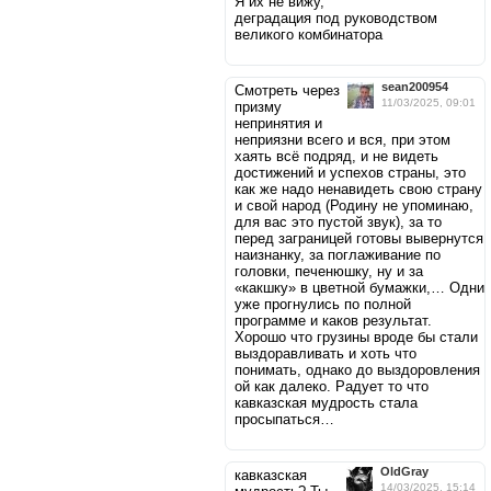
Я их не вижу,
деградация под руководством
великого комбинатора
sean200954
Смотреть через
11/03/2025, 09:01
призму
непринятия и
неприязни всего и вся, при этом
хаять всё подряд, и не видеть
достижений и успехов страны, это
как же надо ненавидеть свою страну
и свой народ (Родину не упоминаю,
для вас это пустой звук), за то
перед заграницей готовы вывернутся
наизнанку, за поглаживание по
головки, печенюшку, ну и за
«какшку» в цветной бумажки,… Одни
уже прогнулись по полной
программе и каков результат.
Хорошо что грузины вроде бы стали
выздоравливать и хоть что
понимать, однако до выздоровления
ой как далеко. Радует то что
кавказская мудрость стала
просыпаться…
OldGray
кавказская
14/03/2025, 15:14