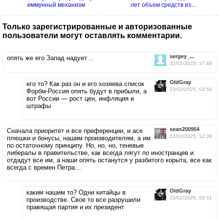
иммунный механизм
лет объем средств из...
Только зарегистрированные и авторизованные
пользователи могут оставлять комментарии.
sergey_...
опять же его Запад надует…
22/02/2025, 17:49
OldGray
его то? Как раз он и его хозяева список
23/02/2025, 03:54
Форбм-Россия опять будут в прибыли, а
вот России — рост цен, инфляция и
штрафы
sean200954
Сначала приоритет и все преференции, и асе
22/02/2025, 12:39
плюшки и бонусы, нашим производителям, а им
по остаточному принципу. Но, но, но, теневые
либералы в правительстве, как всегда лягут по иностранцев и
отдадут все им, а наши опять останутся у разбитого корыта, все как
всегда с времен Петра…
OldGray
каким нашим то? Одни китайцы в
23/02/2025, 03:51
производстве. Свое то все разрушили
правящая партия и их президент