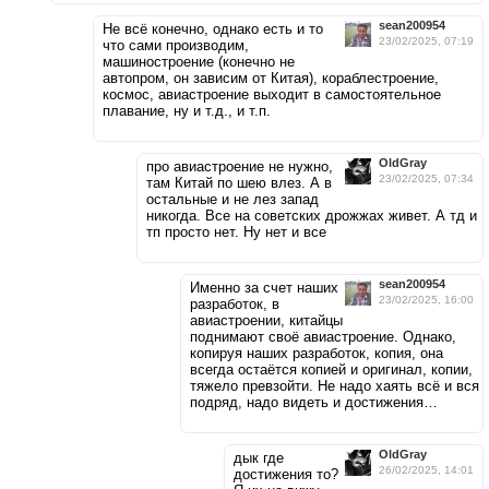
sean200954
Не всё конечно, однако есть и то
23/02/2025, 07:19
что сами производим,
машиностроение (конечно не
автопром, он зависим от Китая), кораблестроение,
космос, авиастроение выходит в самостоятельное
плавание, ну и т.д., и т.п.
OldGray
про авиастроение не нужно,
23/02/2025, 07:34
там Китай по шею влез. А в
остальные и не лез запад
никогда. Все на советских дрожжах живет. А тд и
тп просто нет. Ну нет и все
sean200954
Именно за счет наших
23/02/2025, 16:00
разработок, в
авиастроении, китайцы
поднимают своё авиастроение. Однако,
копируя наших разработок, копия, она
всегда остаётся копией и оригинал, копии,
тяжело превзойти. Не надо хаять всё и вся
подряд, надо видеть и достижения…
OldGray
дык где
26/02/2025, 14:01
достижения то?