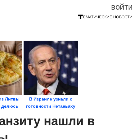
войти
из Литвы
В Израиле узнали о
– делюсь
готовности Нетаньяху
....
«встать на задние...
анзиту нашли в
ны