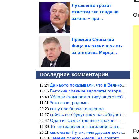
Лукашенко грозит
ответом «не глядя на
От
законы» при...
Премьер Словакии
Фицо выразил шок из-
за интереса Мерца...
Последние комментарии
Да как-то показывали, что в Великобритании вообще корм для живот
17:24
Высокие средние зарплаты говорят о заоблачных зарплатах определё
17:15
Убрали скамприментирующего себя марианетку, кто будет следующим…
16:40
Зато свои, родные.
11:31
вот у нас бензин и пропал.
20:23
сейчас все будут как у нас обнуляться.
16:27
Один из самых грешных грехов — считать себя непогрешимым.
22:42
То, что заявлено в заголовке статьи противоречит утверждению &qu
16:39
Ро
как сказал Путин, чем дороже доллар тем дороже нефть продадим.
20:11
ма
Замена одного «нуля» на другого «нуля» в рамках одной и той же с
17:18