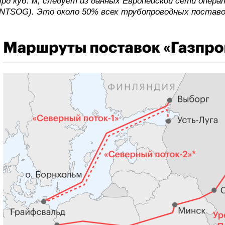
рд куб. м, следует из данных Европейской сети опе
NTSOG). Это около 50% всех трубопроводных поставок 