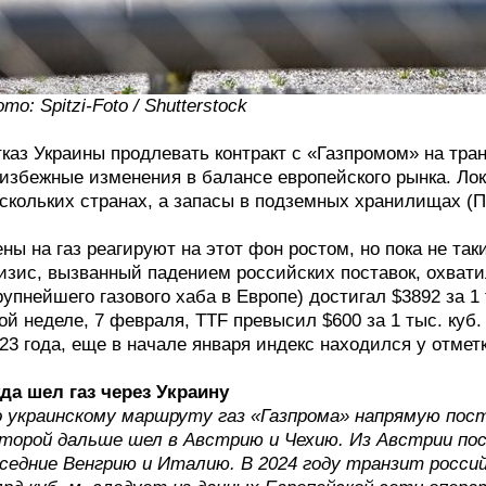
то: Spitzi-Foto / Shutterstock
каз Украины продлевать контракт с «Газпромом» на тра
избежные изменения в балансе европейского рынка. Ло
скольких странах, а запасы в подземных хранилищах (
ны на газ реагируют на этот фон ростом, но пока не так
изис, вызванный падением российских поставок, охвати
рупнейшего газового хаба в Европе) достигал $3892 за 
ой неделе, 7 февраля, TTF превысил $600 за 1 тыс. куб
23 года, еще в начале января индекс находился у отметки
да шел газ через Украину
 украинскому маршруту газ «Газпрома» напрямую пост
торой дальше шел в Австрию и Чехию. Из Австрии пос
седние Венгрию и Италию. В 2024 году транзит россий