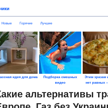
чики
Новые
Горячие
Лучшие
ассная идея для дома
Подборка смешных
Этим зразам 
видео
нет равных 
рецептом
Какие альтернативы тр
Европе. Газ без Украи