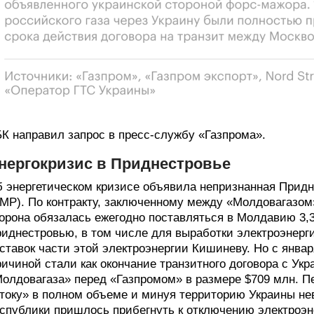
К направил запрос в пресс-службу «Газпрома».
нергокризис в Приднестровье
 энергетическом кризисе объявила непризнанная Прид
МР). По контракту, заключенному между «Молдовагазом»
орона обязалась ежегодно поставляться в Молдавию 3,3
иднестровью, в том числе для выработки электроэнерг
ставок части этой электроэнергии Кишиневу. Но с январ
ичиной стали как окончание транзитного договора с Укр
олдовагаза» перед «Газпромом» в размере $709 млн. П
току» в полном объеме и минуя территорию Украины не
спублики пришлось прибегнуть к отключению электроэн