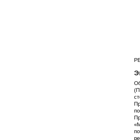
РБ
Э
Об
(П
ст
Пр
по
Пр
«М
по
ре