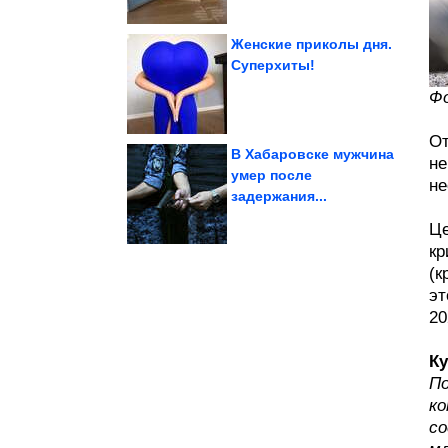
Женские приколы дня.
Суперхиты!
фотоаппаратом
Фо
По планете с
От
В Хабаровске мужчина
не
умер после
не
задержания...
получается...
которого мясо
Простой маринад, после
Це
кр
(к
эт
20
Ку
По
ко
со