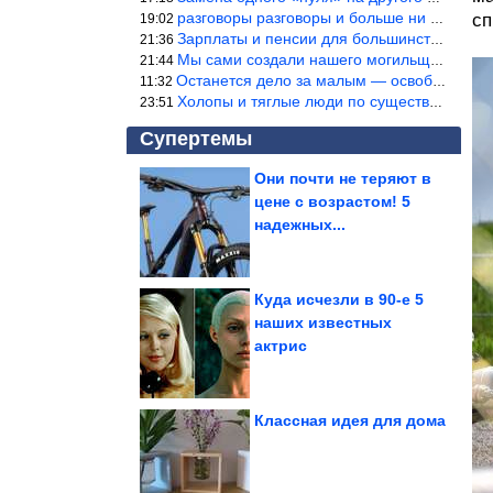
разговоры разговоры и больше ни чего 9я часть балабола.
сп
19:02
Зарплаты и пенсии для большинства населения в регионах нищенские
21:36
Мы сами создали нашего могильщика, это ИИ. Он нас и похоронит. М
21:44
Останется дело за малым — освободить планету Земля от глупого ви
11:32
Холопы и тяглые люди по существу одно и тоже. Буржуи и холопы сн
23:51
Супертемы
Они почти не теряют в
цене с возрастом! 5
Смех приходит без
предупреждения
надежных...
Куда исчезли в 90-е 5
наших известных
Что съесть после 18:00,
актрис
чтобы не толстеть
Классная идея для дома
Генетики нашли «негреков» на некрополе античной Фанагории