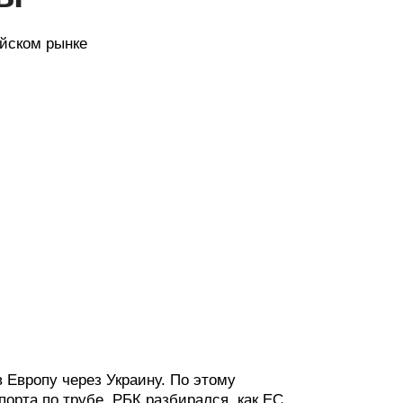
ейском рынке
в Европу через Украину. По этому
орта по трубе. РБК разбирался, как ЕС