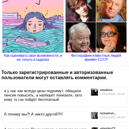
Как оценивать свои возможности, и
Фотографии известных людей
не тонуть в задачах
времён СССР
Только зарегистрированные и авторизованные
пользователи могут оставлять комментарии.
omahno
а у нас как всегда цены поднимут, обещали
17/01/2025, 16:41
пенсии повысить, а наоборот понизили, зато
кому то газ пойдёт бесплатный.
romamol...
А почему мы?! А никто другой?!!!
17/01/2025, 09:02
vitenika73