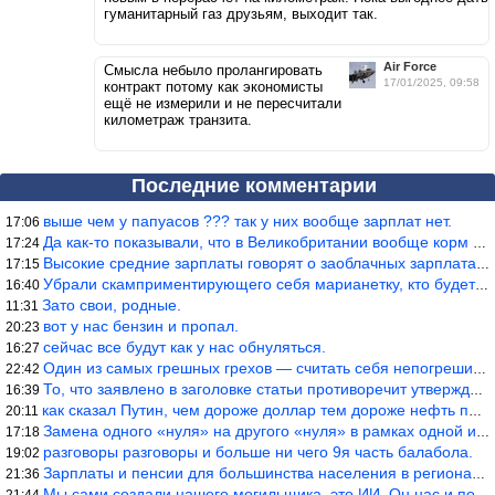
гуманитарный газ друзьям, выходит так.
Air Force
Смысла небыло пролангировать
17/01/2025, 09:58
контракт потому как экономисты
ещё не измерили и не пересчитали
километраж транзита.
Последние комментарии
выше чем у папуасов ??? так у них вообще зарплат нет.
17:06
Да как-то показывали, что в Великобритании вообще корм для живот
17:24
Высокие средние зарплаты говорят о заоблачных зарплатах определё
17:15
Убрали скамприментирующего себя марианетку, кто будет следующим…
16:40
Зато свои, родные.
11:31
вот у нас бензин и пропал.
20:23
сейчас все будут как у нас обнуляться.
16:27
Один из самых грешных грехов — считать себя непогрешимым.
22:42
То, что заявлено в заголовке статьи противоречит утверждению &qu
16:39
как сказал Путин, чем дороже доллар тем дороже нефть продадим.
20:11
Замена одного «нуля» на другого «нуля» в рамках одной и той же с
17:18
разговоры разговоры и больше ни чего 9я часть балабола.
19:02
Зарплаты и пенсии для большинства населения в регионах нищенские
21:36
Мы сами создали нашего могильщика, это ИИ. Он нас и похоронит. М
21:44