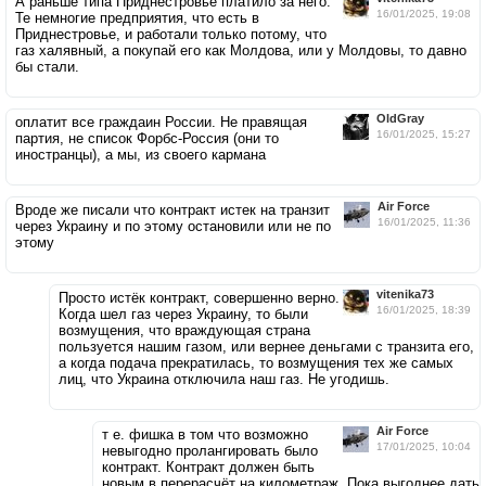
А раньше типа Приднестровье платило за него.
16/01/2025, 19:08
Те немногие предприятия, что есть в
Приднестровье, и работали только потому, что
газ халявный, а покупай его как Молдова, или у Молдовы, то давно
бы стали.
OldGray
оплатит все граждаин России. Не правящая
16/01/2025, 15:27
партия, не список Форбс-Россия (они то
иностранцы), а мы, из своего кармана
Air Force
Вроде же писали что контракт истек на транзит
16/01/2025, 11:36
через Украину и по этому остановили или не по
этому
vitenika73
Просто истёк контракт, совершенно верно.
16/01/2025, 18:39
Когда шел газ через Украину, то были
возмущения, что враждующая страна
пользуется нашим газом, или вернее деньгами с транзита его,
а когда подача прекратилась, то возмущения тех же самых
лиц, что Украина отключила наш газ. Не угодишь.
Air Force
т е. фишка в том что возможно
17/01/2025, 10:04
невыгодно пролангировать было
контракт. Контракт должен быть
новым в перерасчёт на километраж. Пока выгоднее дать