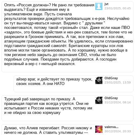
jvt
Опять «Россия должна»? Не рано ли требования
23/01/2025, 00:45
выдвигать? Ещё и извинения ему в
ультимативном виде. Пусть сначала
результатов проверки дождётся требовальщик х-е-ров. Неслучайно
он тут вы-пендр-иваться начал. Видимо с " друзьями "
посоветовался, потому такой «грозный» стал. Даже если наше ПВО
«задело», это боевые действия и нех-рен соваться, тем более что не
разрешили в Грозном принимать. А так, все претензии к хох-лам,
атакующим гражданские объекты. Не удивлюсь, если спланированно
подставили гражданский самолёт. Британские кураторы хох-лов
вполне могли такое организовать. А по хорошему, нужно вообще в
том регионе небо закрыть до окончания СВО, чтобы не было
подобных случаев. Поездами пусть добираются. А господин
верховный а-зер с г-нильцой оказался.
OldGray
айзер враг, и действует по приказу турок,
23/01/2025, 13:59
своих хозяев. А они НАТО
OldGray
Турецкий раб заверещал по приказу. А
31/12/2024, 08:14
праваящая партия как всегда утрется. Они не
испытывают к России никаких чуств, потому им
и не обидно за свою кормушку
valerva...
Думаю, что Алиев перегибает. Россия никому и
30/12/2024, 20:33
ничего не должна. А ставить ультиматумы —