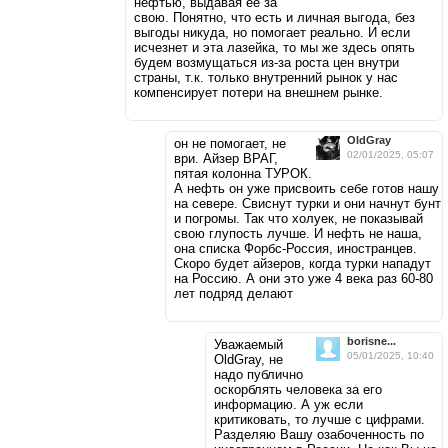
нефтью, выдавая её за
свою. Понятно, что есть и личная выгода, без
выгоды никуда, но помогает реально. И если
исчезнет и эта лазейка, то мы же здесь опять
будем возмущаться из-за роста цен внутри
страны, т.к. только внутренний рынок у нас
компенсирует потери на внешнем рынке.
OldGray
он не помогает, не
02/01/2025, 05:07
ври. Айзер ВРАГ,
пятая колонна ТУРОК.
А нефть он уже присвоить себе готов нашу
на севере. Свиснут турки и они начнут бунт
и погромы. Так что холуек, не показывай
свою глупость лучше. И нефть не наша,
она списка Форбс-Россия, иностранцев.
Скоро будет айзеров, когда турки нападут
на Россию. А они это уже 4 века раз 60-80
лет подряд делают
borisne...
Уважаемый
05/01/2025, 10:40
OldGray, не
надо публично
оскорблять человека за его
информацию. А уж если
критиковать, то лучше с цифрами.
Разделяю Вашу озабоченность по