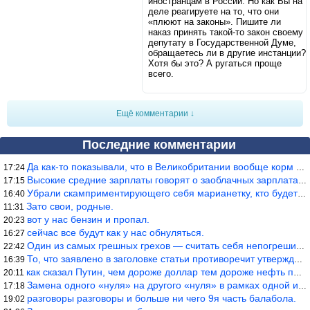
иностранцам в России. Но как Вы на
деле реагируете на то, что они
«плюют на законы». Пишите ли
наказ принять такой-то закон своему
депутату в Государственной Думе,
обращаетесь ли в другие инстанции?
Хотя бы это? А ругаться проще
всего.
Ещё комментарии ↓
Последние комментарии
Да как-то показывали, что в Великобритании вообще корм для живот
17:24
Высокие средние зарплаты говорят о заоблачных зарплатах определё
17:15
Убрали скамприментирующего себя марианетку, кто будет следующим…
16:40
Зато свои, родные.
11:31
вот у нас бензин и пропал.
20:23
сейчас все будут как у нас обнуляться.
16:27
Один из самых грешных грехов — считать себя непогрешимым.
22:42
То, что заявлено в заголовке статьи противоречит утверждению &qu
16:39
как сказал Путин, чем дороже доллар тем дороже нефть продадим.
20:11
Замена одного «нуля» на другого «нуля» в рамках одной и той же с
17:18
разговоры разговоры и больше ни чего 9я часть балабола.
19:02