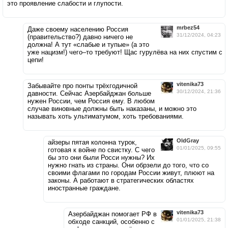
это проявление слабости и глупости.
mrbez54
Даже своему населению Россия
31/12/2024, 04:23
(правительство?) давно ничего не
должна! А тут «слабые и тупые» (а это
уже нацизм!) чего–то требуют! Щас гурулёва на них спустим с
цепи!
vitenika73
Забывайте про понты трёхгодичной
30/12/2024, 21:36
давности. Сейчас Азербайджан больше
нужен России, чем Россия ему. В любом
случае виновные должны быть наказаны, и можно это
называть хоть ультиматумом, хоть требованиями.
OldGray
айзеры пятая колонна турок,
01/01/2025, 09:55
готовая к войне по свистку. С чего
бы это они были Росси нужны? Их
нужно гнать из страны. Они обрзели до того, что со
своими флагами по городам России живут, плюют на
законы. А работают в стратегических областях
иностранные граждане.
vitenika73
Азербайджан помогает РФ в
01/01/2025, 21:38
обходе санкций, особенно с