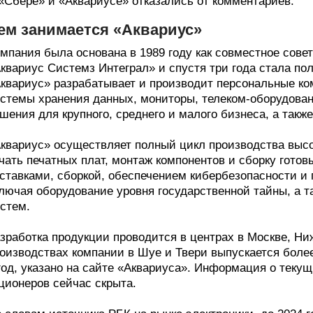
«Сбере» и «Аквариусе» отказались от комментариев.
ем занимается «Аквариус»
мпания была основана в 1989 году как совместное сове
квариус Системз Интеграл» и спустя три года стала п
квариус» разрабатывает и производит персональные ко
стемы хранения данных, мониторы, телеком-оборудовани
шения для крупного, среднего и малого бизнеса, а такж
квариус» осуществляет полный цикл производства высо
чать печатных плат, монтаж компонентов и сборку гото
ставками, сборкой, обеспечением кибербезопасности и
лючая оборудование уровня государственной тайны, а 
стем.
зработка продукции проводится в центрах в Москве, Ни
оизводствах компании в Шуе и Твери выпускается боле
год, указано на сайте «Аквариуса». Информация о теку
ционеров сейчас скрыта.