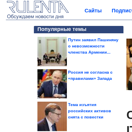
Сайты
Подпис
Популярные темы
Путин заявил Пашиняну
о невозможности
членства Армении...
Россия не согласна с
«правилами» Запада
Тема изъятия
российских активов
снята с повестки