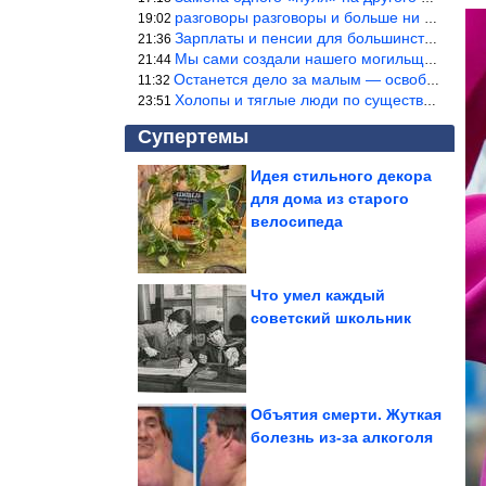
разговоры разговоры и больше ни чего 9я часть балабола.
19:02
Зарплаты и пенсии для большинства населения в регионах нищенские
21:36
Мы сами создали нашего могильщика, это ИИ. Он нас и похоронит. М
21:44
Останется дело за малым — освободить планету Земля от глупого ви
11:32
Холопы и тяглые люди по существу одно и тоже. Буржуи и холопы сн
23:51
Супертемы
Идея стильного декора
для дома из старого
Найден серьезный
побочный эффект
велосипеда
подсластителей.
Особо...
Что умел каждый
советский школьник
Что накинуть на плечи
летом, если вдруг
похолодало
Объятия смерти. Жуткая
болезнь из-за алкоголя
Полезное приспособление из пластиковых ящиков