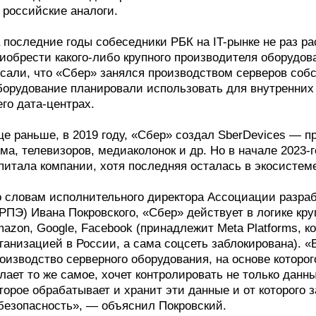
 российские аналоги.
 последние годы собеседники РБК на IT-рынке не раз р
иобрести какого-либо крупного производителя оборудов
сали, что «Сбер» занялся производством серверов собс
орудование планировали использовать для внутренних 
его дата-центрах.
е раньше, в 2019 году, «Сбер» создал SberDevices — п
ма, телевизоров, медиаколонок и др. Но в начале 2023-г
питала компании, хотя последняя осталась в экосистем
 словам исполнительного директора Ассоциации разраб
РПЭ) Ивана Покровского, «Сбер» действует в логике к
azon, Google, Facebook (принадлежит Meta Platforms, к
ганизацией в России, а сама соцсеть заблокирована). «
оизводство серверного оборудования, на основе которо
лает то же самое, хочет контролировать не только данн
торое обрабатывает и хранит эти данные и от которого
безопасность», — объяснил Покровский.