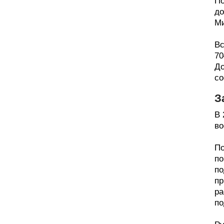
По
до
Ми
Вс
70
До
со
З
В 
во
По
по
по
пр
ра
по