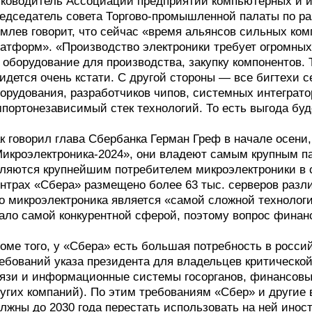
ководитель Ассоциации предприятий компьютерных и 
едседатель совета Торгово-промышленной палаты по р
млев говорит, что сейчас «время альянсов сильных ком
атформ». «Производство электроники требует огромны
 оборудование для производства, закупку компонентов.
идется очень кстати. С другой стороны — все бигтехи 
орудования, разработчиков чипов, системных интеграт
портонезависимый стек технологий. То есть выгода буд
к говорил глава Сбербанка Герман Греф в начале осени
икроэлектроника-2024», они владеют самым крупным 
ляются крупнейшим потребителем микроэлектроники в ст
нтрах «Сбера» размещено более 63 тыс. серверов разли
о микроэлектроника является «самой сложной технологи
ало самой конкурентной сферой, поэтому вопрос фина
оме того, у «Сбера» есть большая потребность в росс
ебований указа президента для владельцев критическо
язи и информационные системы госорганов, финансовых
угих компаний). По этим требованиям «Сбер» и другие
лжны до 2030 года перестать использовать на ней инос