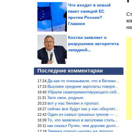
Что входит в новый
пакет санкций ЕС
Ст
против России?
ко
Главное
на
Костин заявляет о
разрушении авторитета
западной...
Последние комментарии
Да как-то показывали, что в Великобритании вообще корм для живот
17:24
Высокие средние зарплаты говорят о заоблачных зарплатах определё
17:15
Убрали скамприментирующего себя марианетку, кто будет следующим…
16:40
Зато свои, родные.
11:31
вот у нас бензин и пропал.
20:23
сейчас все будут как у нас обнуляться.
16:27
Один из самых грешных грехов — считать себя непогрешимым.
22:42
То, что заявлено в заголовке статьи противоречит утверждению &qu
16:39
как сказал Путин, чем дороже доллар тем дороже нефть продадим.
20:11
Замена одного «нуля» на другого «нуля» в рамках одной и той же с
17:18