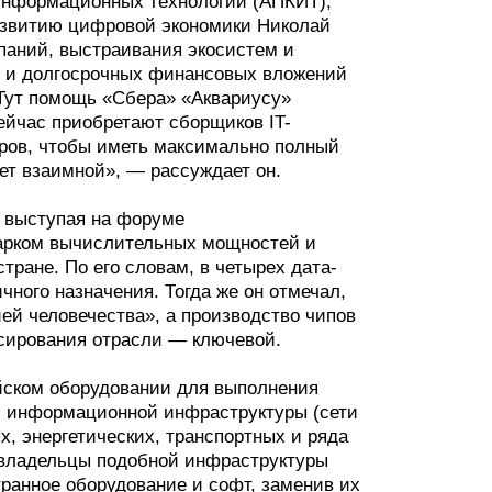
информационных технологий (АПКИТ),
азвитию цифровой экономики Николай
паний, выстраивания экосистем и
х и долгосрочных финансовых вложений
 Тут помощь «Сбера» «Аквариусу»
сейчас приобретают сборщиков IT-
оров, чтобы иметь максимально полный
ет взаимной», — рассуждает он.
, выступая на форуме
парком вычислительных мощностей и
ране. По его словам, в четырех дата-
чного назначения. Тогда же он отмечал,
ей человечества», а производство чипов
нсирования отрасли — ключевой.
ийском оборудовании для выполнения
й информационной инфраструктуры (сети
, энергетических, транспортных и ряда
 владельцы подобной инфраструктуры
транное оборудование и софт, заменив их