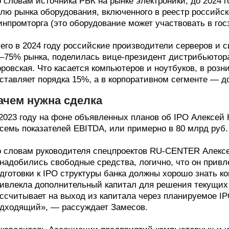
 словам источника РБК на рынке электроники, до 2024 
лю рынка оборудования, включенного в реестр российс
нпромторга (это оборудование может участвовать в госз
его в 2024 году российские производители серверов и 
–75% рынка, поделилась вице-президент дистрибьютора 
ровская. Что касается компьютеров и ноутбуков, в роз
ставляет порядка 15%, а в корпоративном сегменте — д
ачем нужна сделка
2023 году на фоне объявленных планов об IPO Алексей
семь показателей EBITDA, или примерно в 80 млрд руб.
 словам руководителя спецпроектов RU-CENTER Алексе
надобились свободные средства, логично, что он привл
дготовки к IPO структуры банка должны хорошо знать к
ивлекла дополнительный капитал для решения текущих
ссчитывает на выход из капитала через планируемое IP
дходящий», — рассуждает Замесов.