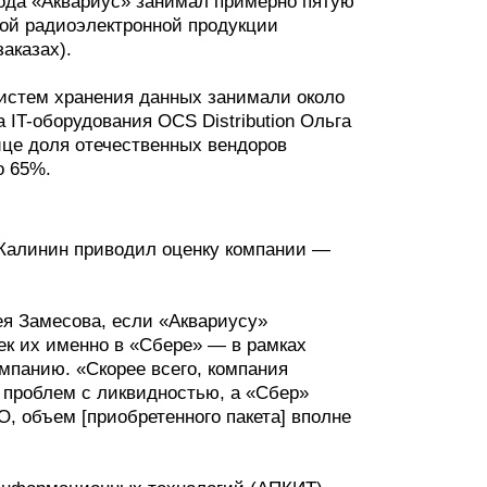
года «Аквариус» занимал примерно пятую
кой радиоэлектронной продукции
аказах).
систем хранения данных занимали около
IT-оборудования OCS Distribution Ольга
нице доля отечественных вендоров
о 65%.
 Калинин приводил оценку компании —
я Замесова, если «Аквариусу»
ек их именно в «Сбере» — в рамках
омпанию. «Скорее всего, компания
 проблем с ликвидностью, а «Сбер»
O, объем [приобретенного пакета] вполне