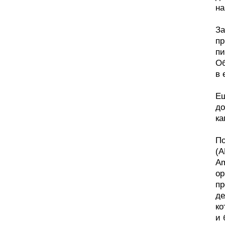
на
За
пр
пи
Об
в 
Ещ
до
ка
По
(А
Am
ор
пр
де
ко
и 