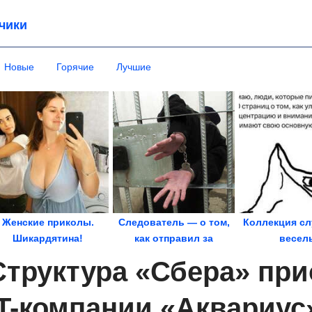
чики
Новые
Горячие
Лучшие
Женские приколы.
Следователь — о том,
Коллекция сл
Шикардятина!
как отправил за
весел
решетку самых...
Структура «Сбера» пр
IT-компании «Аквариус