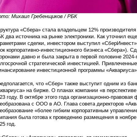
то: Михаил Гребенщиков / РБК
руктура «Сбера» стала владельцем 12% производителя 
К два источника на рынке электроники. Как уточнил ещ
раметрами сделки, инвестором выступил «СберИнвест»
ок корпоративно-инвестиционного бизнеса «Сбера»). Сд
оронами давно и была закрыта в первой половине 2024-
лгосрочной стратегической инвестицией. Привлеченные
нансирование инвестиционной программы «Аквариуса»,
едполагается, что «Сбер» также выступит одним из ба
квариуса» на бирже. О планах компании «в перспективе 
23 году. В октябре этого года организационно-правова
еобразована с ООО в АО. Глава совета директоров «Ак
еобразование «более гибким корпоративным управление
мпания была готова к проведению размещения в ноябре 
25 год.