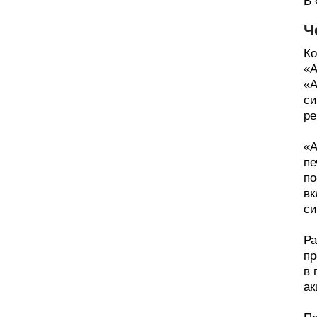
В 
Ч
Ко
«А
«А
си
ре
«А
пе
по
вк
си
Ра
пр
в 
ак