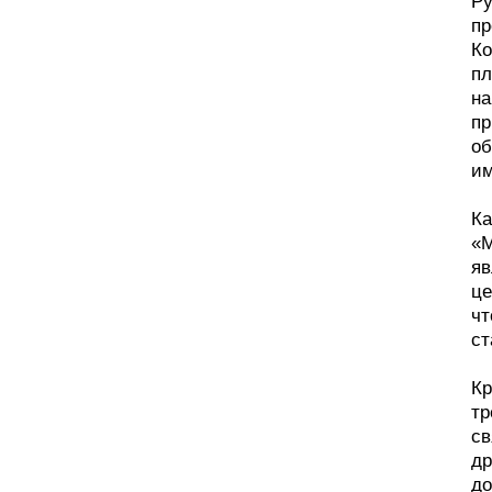
Ру
пр
Ко
пл
на
пр
об
им
Ка
«М
яв
це
чт
ст
Кр
тр
св
др
до