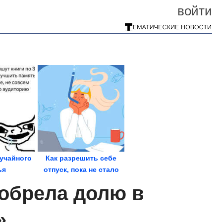
войти
учайного
Как разрешить себе
ья
отпуск, пока не стало
слишком поздно
иобрела долю в
»