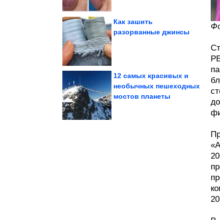
Как зашить
Фо
разорванные джинсы
месте
Ст
Всё смешное в одном
РБ
па
12 самых красивых и
бл
необычных пешеходных
ст
мостов планеты
оживают на глазах
комнатные растения
до
Копеечная таблетка и
фи
Пр
«А
20
пр
пр
ко
20