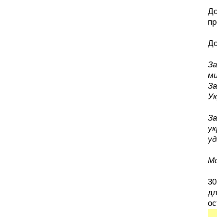
До
пр
До
За
ми
За
Ук
За
ук
уд
Мо
30
дл
ос