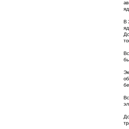
ав
яд
В 
яд
До
то
Вс
бы
Эк
об
бе
Вс
эл
До
тр