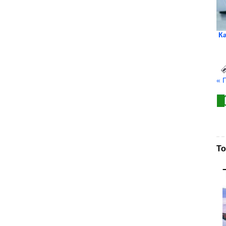
Ка
« 
То