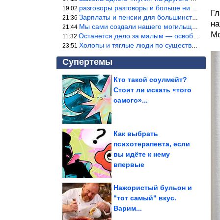
разговоры разговоры и больше ни чего 9я часть балабола.
19:02
Гл
Зарплаты и пенсии для большинства населения в регионах нищенские
21:36
на
Мы сами создали нашего могильщика, это ИИ. Он нас и похоронит. М
21:44
Мо
Останется дело за малым — освободить планету Земля от глупого ви
11:32
Холопы и тяглые люди по существу одно и тоже. Буржуи и холопы сн
23:51
Супертемы
Кто такой соулмейт?
Стоит ли искать «того
Как живёт самое узкое
государство в мире
самого»...
Как выбрать
психотерапевта, если
«Смотри, вот мы и
вы идёте к нему
здесь». Что такое
феномен совместного...
впервые
Нажористый бульон и
"тот самый" вкус.
Варим...
К кому в июле может вернуться человек из прошлого