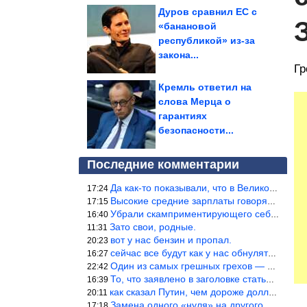
Дуров сравнил ЕС с
«банановой
республикой» из-за
закона...
Гр
Кремль ответил на
слова Мерца о
гарантиях
безопасности...
Последние комментарии
Да как-то показывали, что в Великобритании вообще корм для живот
17:24
Высокие средние зарплаты говорят о заоблачных зарплатах определё
17:15
Убрали скамприментирующего себя марианетку, кто будет следующим…
16:40
Зато свои, родные.
11:31
вот у нас бензин и пропал.
20:23
сейчас все будут как у нас обнуляться.
16:27
Один из самых грешных грехов — считать себя непогрешимым.
22:42
То, что заявлено в заголовке статьи противоречит утверждению &qu
16:39
как сказал Путин, чем дороже доллар тем дороже нефть продадим.
20:11
Замена одного «нуля» на другого «нуля» в рамках одной и той же с
17:18