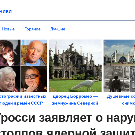
чики
Новые
Горячие
Лучшие
отографии известных
Дворец Борромео —
Душевные со
людей времён СССР
жемчужина Северной
снимк
Италии
Гросси заявляет о нар
столпов ядерной защи