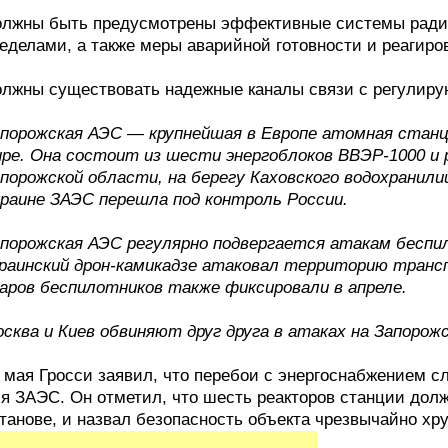
лжны быть предусмотрены эффективные системы радиац
еделами, а также меры аварийной готовности и реагиро
лжны существовать надежные каналы связи с регулиру
порожская АЭС — крупнейшая в Европе атомная станц
ре. Она состоит из шести энергоблоков ВВЭР-1000 и 
порожской области, на берегу Каховского водохранили
раине ЗАЭС перешла под контроль России.
порожская АЭС регулярно подвергается атакам беспил
раинский дрон-камикадзе атаковал территорию транс
аров беспилотников также фиксировали в апреле.
сква и Киев обвиняют друг друга в атаках на Запорож
 мая Гросси заявил, что перебои с энергоснабжением с
я ЗАЭС. Он отметил, что шесть реакторов станции дол
танове, и назвал безопасность объекта чрезвычайно хр