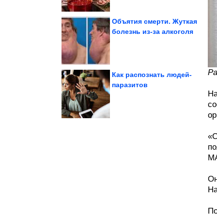
Объятия смерти. Жуткая
болезнь из-за алкоголя
лес и наткнулись...
люди отправились в
Яркие случаи, когда
Ра
Как распознать людей-
паразитов
На
женщин
отношения мужчин и
100% убойные хиты про
со
ор
«С
по
М
Он
На
По