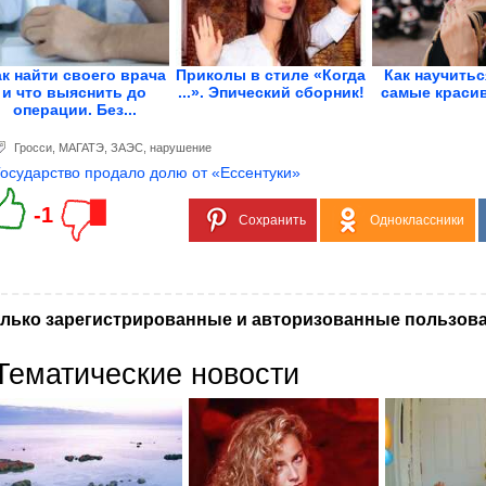
к найти своего врача
Приколы в стиле «Когда
Как научитьс
и что выяснить до
...». Эпический сборник!
самые краси
операции. Без...
Гросси
,
МАГАТЭ
,
ЗАЭС
,
нарушение
Государство продало долю от «Ессентуки»
-1
Сохранить
Одноклассники
лько зарегистрированные и авторизованные пользова
Тематические новости