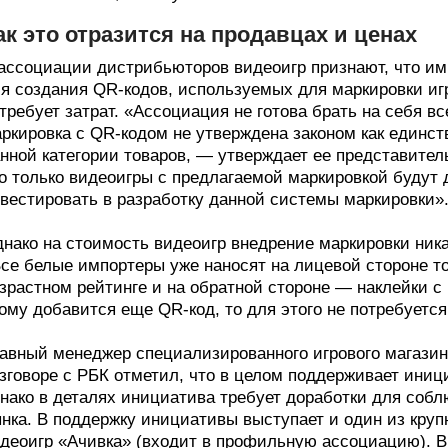
ак это отразится на продавцах и ценах
ассоциации дистрибьюторов видеоигр признают, что им
я создания QR-кодов, используемых для маркировки иг
требует затрат. «Ассоциация не готова брать на себя 
ркировка с QR-кодом не утверждена законом как единс
нной категории товаров, — утверждает ее представител
о только видеоигры с предлагаемой маркировкой будут 
вестировать в разработку данной системы маркировки»
нако на стоимость видеоигр внедрение маркировки ника
се белые импортеры уже наносят на лицевой стороне т
зрастном рейтинге и на обратной стороне — наклейки 
ому добавится еще QR-код, то для этого не потребуетс
авный менеджер специализированного игрового магазина
зговоре с РБК отметил, что в целом поддерживает ини
нако в деталях инициатива требует доработки для соб
нка. В поддержку инициативы выступает и один из кру
деоигр «Ачивка» (входит в профильную ассоциацию). В 