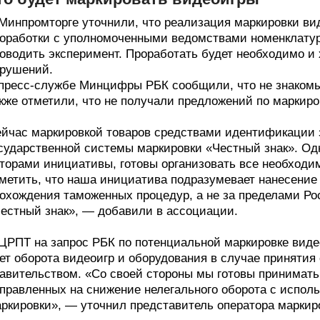
Минпромторге уточнили, что реализация маркировки ви
оработки с уполномоченными ведомствами номенклатур
оводить эксперимент. Проработать будет необходимо и
рушений.
пресс-службе Минцифры РБК сообщили, что не знакомы 
кже отметили, что не получали предложений по маркиро
йчас маркировкой товаров средствами идентификации
сударственной системы маркировки «Честный знак». Одн
торами инициативы, готовы организовать все необходи
метить, что наша инициатива подразумевает нанесение
охождения таможенных процедур, а не за пределами Рос
естный знак», — добавили в ассоциации.
ЦРПТ на запрос РБК по потенциальной маркировке видео
ет оборота видеоигр и оборудования в случае приняти
авительством. «Со своей стороны мы готовы принимать
правленных на снижение нелегального оборота с испо
ркировки», — уточнил представитель оператора маркир