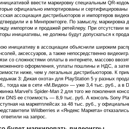
инициативой ввести маркировку специальным QR-кодом
торые официально импортированы и сертифицированы 
сская ассоциация дистрибьюторов и импортеров видеои
дтвердили и в Минпромторге. По замыслу, маркировка д
жду импортом и продажей ретейлеру. При отсутствии м
торы инициативы, не должны будут допускаться к прода
ою инициативу в ассоциации объяснили широким распр
нсолей, аксессуаров, а также непосредственно видеоигр.
язи со сложностями оплаты в интернете, массово ввоз
моженного оформления, уплаты пошлины и НДС, а зате
оимости ниже, чем у легальных дистрибьюторов. К прим
едьмак 3: Дикая охота» для PlayStation 5 у разных прода
б., тогда как в сети «М.Видео» — уже 3,4 тыс. руб., а в
винка Marvel's Spider-Man 2 для того же поколения консо
ти DNS ее стоимость — 8,9 тыс. руб. А консоль Sony Play
ступная на маркетплейсах за 48 тыс. руб., у официальн
едставители Wildberries и «Яндекс Маркета» отказалис
 ответили на запрос.
то будет маркировать видеоигры