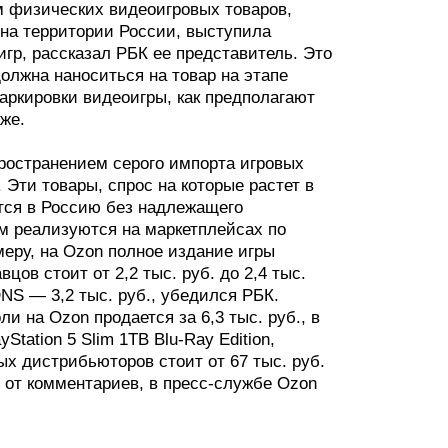
 физических видеоигровых товаров,
на территории России, выступила
гр, рассказал РБК ее представитель. Это
олжна наноситься на товар на этапе
аркировки видеоигры, как предполагают
же.
остранением серого импорта игровых
 Эти товары, спрос на которые растет в
ятся в Россию без надлежащего
м реализуются на маркетплейсах по
еру, на Ozon полное издание игры
вцов стоит от 2,2 тыс. руб. до 2,4 тыс.
 DNS — 3,2 тыс. руб., убедился РБК.
ли на Ozon продается за 6,3 тыс. руб., в
Station 5 Slim 1TB Blu-Ray Edition,
ых дистрибьюторов стоит от 67 тыс. руб.
ь от комментариев, в пресс-службе Ozon