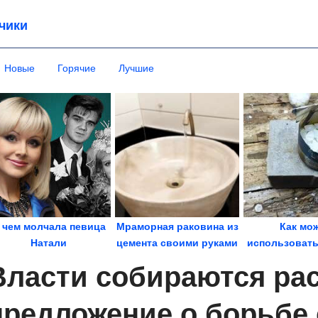
чики
Новые
Горячие
Лучшие
 чем молчала певица
Мраморная раковина из
Как мо
Натали
цемента своими руками
использовать
стерж
Власти собираются ра
предложение о борьбе