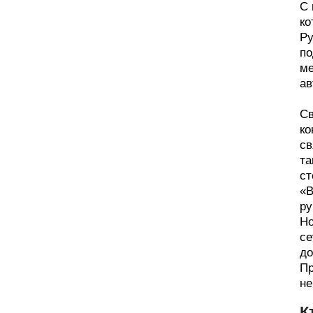
С 
ко
Ру
по
ме
ав
Св
ко
св
та
ст
«В
ру
Но
се
до
Пр
не
К