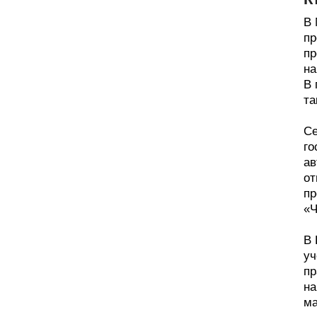
В 
пр
пр
на
В 
та
Се
го
ав
от
пр
«Ч
В 
уч
пр
на
ма