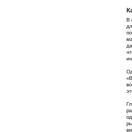
К
В 
дл
по
ма
да
чт
ин
Од
«В
во
эт
Гл
ра
од
ры
ви