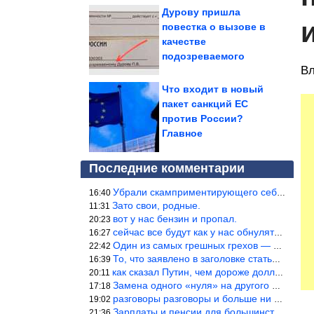
Дурову пришла
повестка о вызове в
качестве
подозреваемого
Вл
Что входит в новый
пакет санкций ЕС
против России?
Главное
Последние комментарии
Убрали скамприментирующего себя марианетку, кто будет следующим…
16:40
Зато свои, родные.
11:31
вот у нас бензин и пропал.
20:23
сейчас все будут как у нас обнуляться.
16:27
Один из самых грешных грехов — считать себя непогрешимым.
22:42
То, что заявлено в заголовке статьи противоречит утверждению &qu
16:39
как сказал Путин, чем дороже доллар тем дороже нефть продадим.
20:11
Замена одного «нуля» на другого «нуля» в рамках одной и той же с
17:18
разговоры разговоры и больше ни чего 9я часть балабола.
19:02
Зарплаты и пенсии для большинства населения в регионах нищенские
21:36