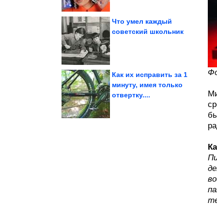
Что умел каждый
советский школьник
Зодиака
Самые скупые знаки
Фо
Как их исправить за 1
минуту, имея только
Ми
отвертку....
Мемы и картинки
ср
бы
ра
Ка
Пи
де
во
па
те