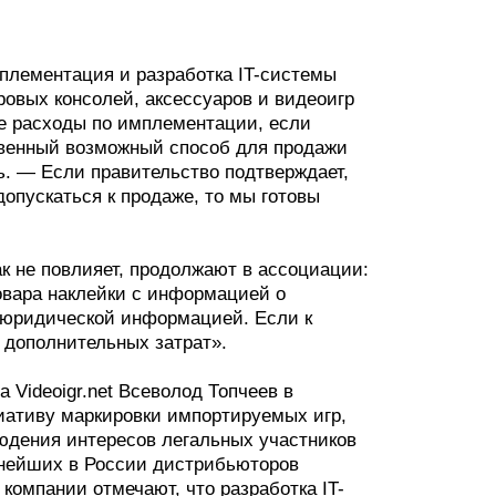
плементация и разработка IT-системы
ровых консолей, аксессуаров и видеоигр
все расходы по имплементации, если
твенный возможный способ для продажи
ь. — Если правительство подтверждает,
допускаться к продаже, то мы готовы
.
к не повлияет, продолжают в ассоциации:
овара наклейки с информацией о
с юридической информацией. Если к
я дополнительных затрат».
 Videoigr.net Всеволод Топчеев в
циативу маркировки импортируемых игр,
людения интересов легальных участников
пнейших в России дистрибьюторов
компании отмечают, что разработка IT-