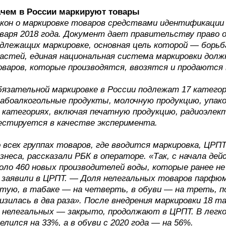
ачем в России маркируют товары
кон о маркировке товаров средствами идентификации
варя 2018 года. Документ дает правительству право 
длежащих маркировке, основная цель которой — борь
астей, единая национальная система маркировки до
варов, которые производятся, ввозятся и продаются 
язательной маркировке в России подлежат 17 категор
абоалкогольные продукты, молочную продукцию, упако
 категориях, включая печатную продукцию, радиоэлект
стируется в качестве эксперимента.
 всех группах товаров, где вводится маркировка, ЦР
знеса, рассказали РБК в операторе. «Так, с начала де
оло 460 новых производителей воды, которые ранее не
заявили в ЦРПТ. — Доля нелегальных товаров парфюм
тую, в табаке — на четверть, в обуви — на треть, 
изилась в два раза». После внедрения маркировки 18 
 нелегальных — закрыто, продолжают в ЦРПТ. В легк
елился на 33%, а в обуви с 2020 года — на 56%.