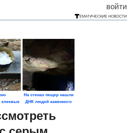
войти
жно
На стенах пещер нашли
 клеевые
ДНК людей каменного
ни
века
ссмотреть
 с серым