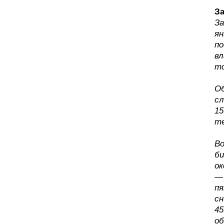
З
За
ян
по
вл
то
Об
сл
15
те
Во
би
ок
— 
пя
сн
45
об