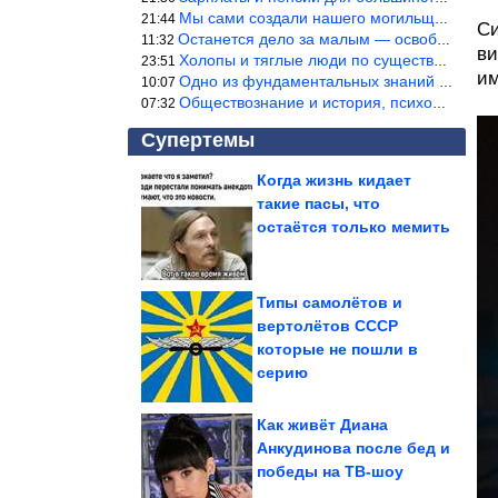
Мы сами создали нашего могильщика, это ИИ. Он нас и похоронит. М
21:44
Си
Останется дело за малым — освободить планету Земля от глупого ви
11:32
ви
Холопы и тяглые люди по существу одно и тоже. Буржуи и холопы сн
23:51
им
Одно из фундаментальных знаний правды — знание оптимума производ
10:07
Обществознание и история, психология, этика и т.д. относятся к н
07:32
Супертемы
Когда жизнь кидает
такие пасы, что
Какими вырастили
чужих детей наши
остаётся только мемить
звёзды-мачехи
Типы самолётов и
вертолётов СССР
Терапия смехом без
которые не пошли в
страховки
серию
Как живёт Диана
Анкудинова после бед и
победы на ТВ-шоу
Потрясающие кадры из 90-х. Невозможно поверить!