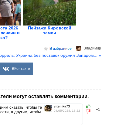
уста 2026
Пейзажи Кировской
 пенсии и
земли
ько?
Владимир
оррель: Украина без поставок оружия Западом... »
ВКонтакте
тели могут оставлять комментарии.
vitenika73
дним сказать, чтобы те
+1
04/05/2024, 18:22
ости, а другим, чтобы