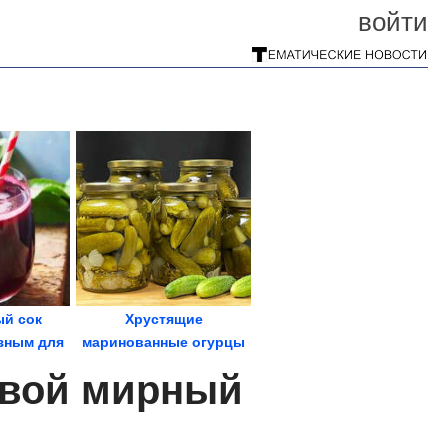
войти
й сок
Хрустящие
зным для
маринованные огурцы
а
без стерилизации.
свой мирный
Стоят всю...