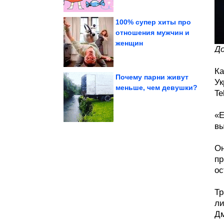
100% супер хиты про
отношения мужчин и
женщин
гламура» Сергей Зверев
До
Куда пропал «король
Ка
Почему парни живут
Ук
меньше, чем девушки?
Te
болезнь из-за алкоголя
Объятия смерти. Жуткая
«Е
вы
Он
пр
ос
Тр
ли
Дм