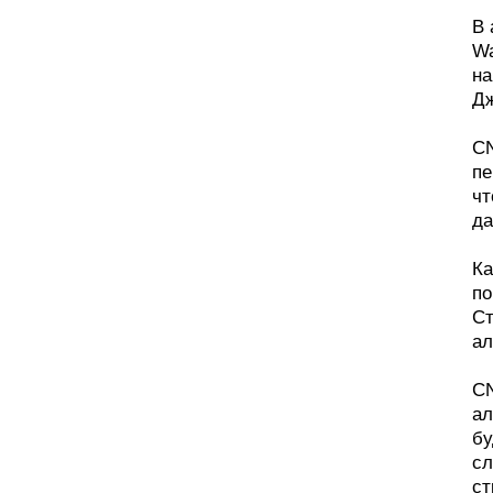
В 
Wa
на
Дж
CN
пе
чт
да
Ка
по
Ст
ал
CN
ал
бу
сл
ст