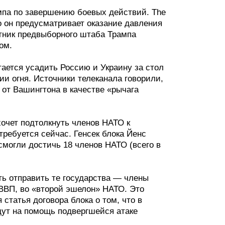
мпа по завершению боевых действий. The
то он предусматривает оказание давления
етник предвыборного штаба Трампа
ом.
ается усадить Россию и Украину за стол
ии огня. Источники телеканала говорили,
 от Вашингтона в качестве «рычага
 хочет подтолкнуть членов НАТО к
требуется сейчас. Генсек блока Йенс
 смогли достичь 18 членов НАТО (всего в
ь отправить те государства — члены
 ВВП, во «второй эшелон» НАТО. Это
 статья договора блока о том, что в
дут на помощь подвергшейся атаке