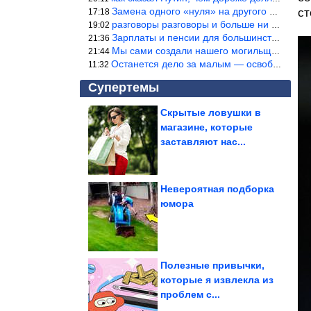
Замена одного «нуля» на другого «нуля» в рамках одной и той же с
ст
17:18
разговоры разговоры и больше ни чего 9я часть балабола.
19:02
Зарплаты и пенсии для большинства населения в регионах нищенские
21:36
Мы сами создали нашего могильщика, это ИИ. Он нас и похоронит. М
21:44
Останется дело за малым — освободить планету Земля от глупого ви
11:32
Супертемы
Скрытые ловушки в
магазине, которые
Вещи, без которых
советская квартира
заставляют нас...
считалась бедной
Невероятная подборка
юмора
Необыкновенное
применение зонтикам
для коктейлей
Полезные привычки,
которые я извлекла из
проблем с...