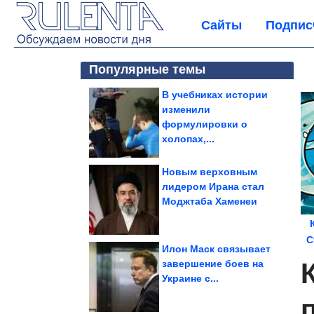
Сайты
Подпис
Популярные темы
В учебниках истории
изменили
формулировки о
холопах,...
Новым верховным
лидером Ирана стал
Моджтаба Хаменеи
С
Илон Маск связывает
завершение боев на
Украине с...