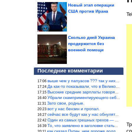
Новый этап операции
США против Ирана
Te
Сколько дней Украина
продержится без
военной помощи
Последние комментарии
выше чем у папуасов ??? так у них вообще зарплат нет.
17:06
Да как-то показывали, что в Великобритании вообще корм для живот
17:24
Высокие средние зарплаты говорят о заоблачных зарплатах определё
17:15
Убрали скамприментирующего себя марианетку, кто будет следующим…
16:40
Зато свои, родные.
11:31
вот у нас бензин и пропал.
20:23
сейчас все будут как у нас обнуляться.
16:27
Один из самых грешных грехов — считать себя непогрешимым.
22:42
Тр
То, что заявлено в заголовке статьи противоречит утверждению &qu
16:39
со
как сказал Путин, чем дороже доллар тем дороже нефть продадим.
20:11