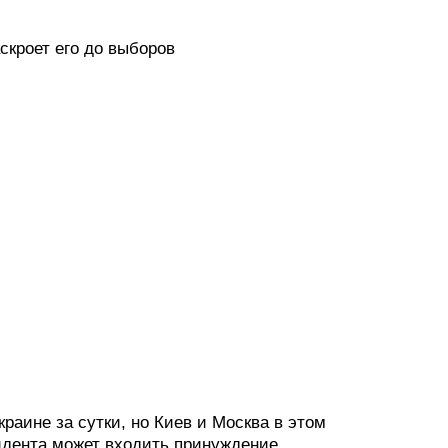
аскроет его до выборов
краине за сутки, но Киев и Москва в этом
идента может входить принуждение