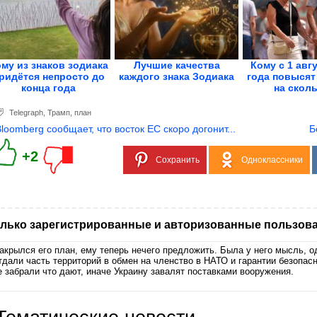
му из знаков зодиака
Лучшие качества
Кому с 1 авг
ридётся непросто до
каждого знака Зодиака
года повысят
конца года
на скол
Telegraph
,
Трамп
,
план
Bloomberg сообщает, что восток ЕС скоро догонит...
Б
+2
Сохранить
Одноклассники
лько зарегистрированные и авторизованные пользова
акрылся его план, ему теперь нечего предложить. Была у него мысль, о
тдали часть территорий в обмен на членство в НАТО и гарантии безопасн
е забрали что дают, иначе Украину завалят поставками вооружения.