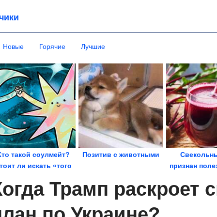
чики
Новые
Горячие
Лучшие
Кто такой соулмейт?
Позитив с животными
Свекольны
тоит ли искать «того
признан поле
самого» человека?
спорт
Когда Трамп раскроет 
план по Украине?