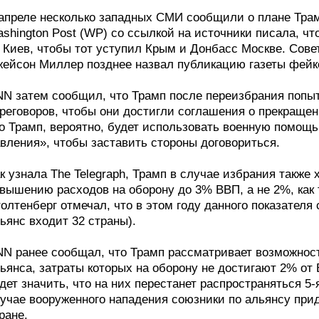
апреле несколько западных СМИ сообщили о плане Тра
shington Post (WP) со ссылкой на источники писала, ч
 Киев, чтобы тот уступил Крым и Донбасс Москве. Сов
ейсон Миллер позднее назвал публикацию газеты фейк
N затем сообщил, что Трамп после переизбрания попыт
реговоров, чтобы они достигли соглашения о прекращен
о Трамп, вероятно, будет использовать военную помощь
вления», чтобы заставить стороны договориться.
к узнала The Telegraph, Трамп в случае избрания также
вышению расходов на оборону до 3% ВВП, а не 2%, как 
олтенберг отмечал, что в этом году данного показателя
ьянс входит 32 страны).
N ранее сообщал, что Трамп рассматривает возможност
ьянса, затраты которых на оборону не достигают 2% от
дет значить, что на них перестанет распространяться 5-я
учае вооруженного нападения союзники по альянсу при
ране.