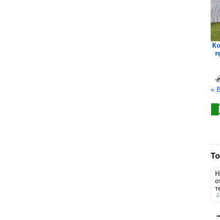
Ко
п
« 
То
Н
о
т