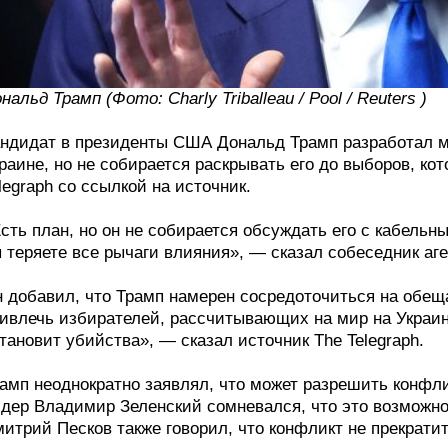
нальд Трамп (Фото: Charly Triballeau / Pool / Reuters )
ндидат в президенты США Дональд Трамп разработал 
раине, но не собирается раскрывать его до выборов, ко
legraph со ссылкой на источник.
сть план, но он не собирается обсуждать его с кабельн
 теряете все рычаги влияния», — сказал собеседник аге
 добавил, что Трамп намерен сосредоточиться на обещ
ивлечь избирателей, рассчитывающих на мир на Украин
тановит убийства», — сказал источник The Telegraph.
амп неоднократно заявлял, что может разрешить конфлик
дер Владимир Зеленский сомневался, что это возможно
итрий Песков также говорил, что конфликт не прекратит