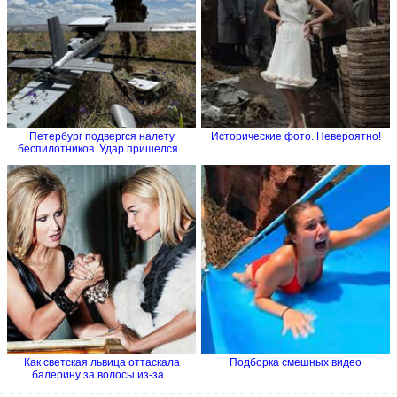
Петербург подвергся налету
Исторические фото. Невероятно!
беспилотников. Удар пришелся...
Как светская львица оттаскала
Подборка смешных видео
балерину за волосы из-за...