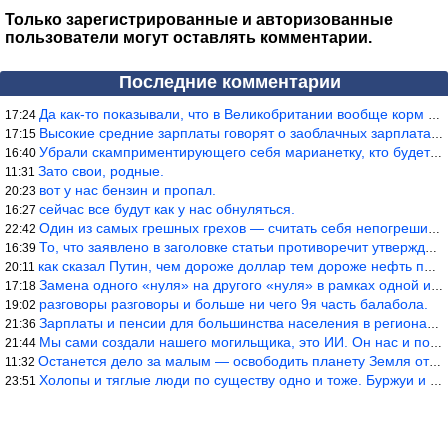
Только зарегистрированные и авторизованные
пользователи могут оставлять комментарии.
Последние комментарии
Да как-то показывали, что в Великобритании вообще корм для живот
17:24
Высокие средние зарплаты говорят о заоблачных зарплатах определё
17:15
Убрали скамприментирующего себя марианетку, кто будет следующим…
16:40
Зато свои, родные.
11:31
вот у нас бензин и пропал.
20:23
сейчас все будут как у нас обнуляться.
16:27
Один из самых грешных грехов — считать себя непогрешимым.
22:42
То, что заявлено в заголовке статьи противоречит утверждению &qu
16:39
как сказал Путин, чем дороже доллар тем дороже нефть продадим.
20:11
Замена одного «нуля» на другого «нуля» в рамках одной и той же с
17:18
разговоры разговоры и больше ни чего 9я часть балабола.
19:02
Зарплаты и пенсии для большинства населения в регионах нищенские
21:36
Мы сами создали нашего могильщика, это ИИ. Он нас и похоронит. М
21:44
Останется дело за малым — освободить планету Земля от глупого ви
11:32
Холопы и тяглые люди по существу одно и тоже. Буржуи и холопы сн
23:51