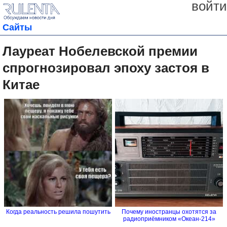
войти
Сайты
Лауреат Нобелевской премии
спрогнозировал эпоху застоя в
Китае
Когда реальность решила пошутить
Почему иностранцы охотятся за
радиоприёмником «Океан-214»