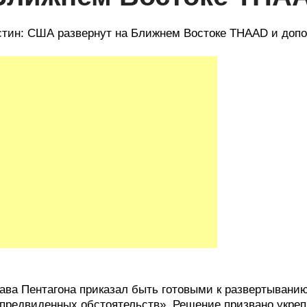
тин: США развернут на Ближнем Востоке THAAD и допол
ава Пентагона приказал быть готовыми к развертывани
предвиденных обстоятельств». Решение призвано укре