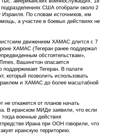
 тыс. американских военнослужащих. 18
их подразделениях США отобрали около 2
у Израиля. По словам источников, им
мощь, а участие в боевых действиях не
мистским движением ХАМАС длится с 7
ороне ХАМАС (Тегеран ранее поддержал
непредвиденным обстоятельствам»,
Times, Вашингтон опасается
 поддерживает Тегеран. В палате
т, который позволить использовать
зраилем и ХАМАС до более масштабной
т не откажется от планов начать
а. В иранском МИДе заявили, что если
, тогда военные действия
стпредстве Ирана при ООН говорили, что
такует иранскую территорию.