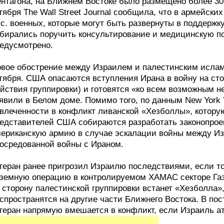
нтагона, на Ближнем Востоке было размещено более 30
тября The Wall Street Journal сообщила, что в армейск
с. военных, которые могут быть развернуты в поддержк
бирались поручить консультирование и медицинскую по
едусмотрено.
вое обострение между Израилем и палестинским исла
тября. США опасаются вступления Ирана в войну на ст
йствия группировки) и готовятся «ко всем возможным 
явили в Белом доме. Помимо того, по данным New York 
влеченности в конфликт ливанской «Хезболлы», которую
едставителей США собираются разработать законопроек
ериканскую армию в случае эскалации войны между И
осредованной войны с Ираном.
геран ранее пригрозил Израилю последствиями, если то
земную операцию в контролируемом ХАМАС секторе Газ
 сторону палестинской группировки встанет «Хезболла»
спространятся на другие части Ближнего Востока. В по
геран напрямую вмешается в конфликт, если Израиль а