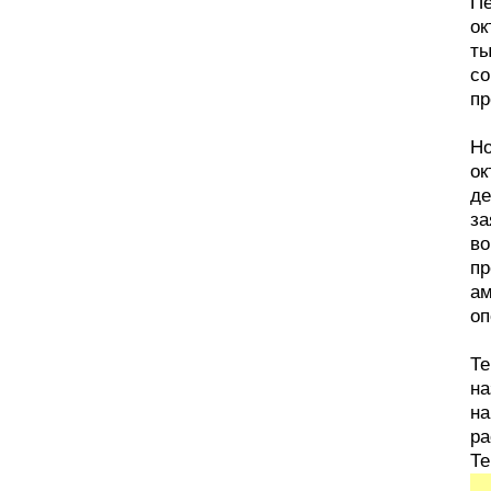
Пе
ок
ты
со
пр
Но
ок
де
за
во
пр
ам
оп
Те
на
на
ра
Те