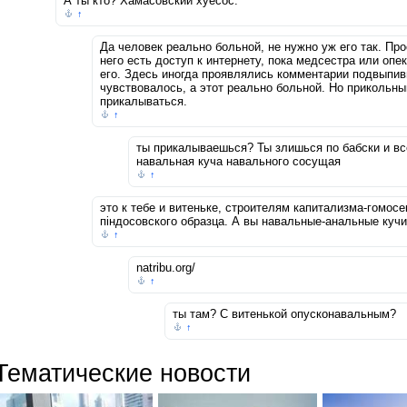
А ты кто? Хамасовский хуесос.
↑
Да человек реально больной, не нужно уж его так. Про
него есть доступ к интернету, пока медсестра или опе
его. Здесь иногда проявлялись комментарии подвыпи
чувствовалось, а этот реально больной. Но прикольны
прикалываться.
↑
ты прикалываешься? Ты злишься по бабски и вс
навальная куча навального сосущая
↑
это к тебе и витеньке, строителям капитализма-гомос
пiндосовского образца. А вы навальные-анальные куч
↑
natribu.org/
↑
ты там? С витенькой опусконавальным?
↑
Тематические новости