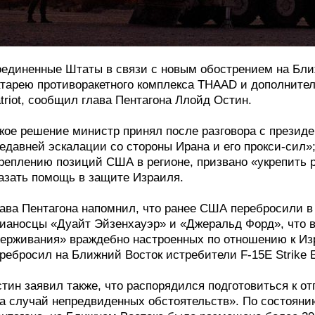
единенные Штаты в связи с новым обострением на Ближ
тарею противоракетного комплекса THAAD и дополните
triot, сообщил глава Пентагона Ллойд Остин.
кое решение министр принял после разговора с презид
едавней эскалации со стороны Ирана и его прокси-сил»;
реплению позиций США в регионе, призвано «укрепить 
азать помощь в защите Израиля.
ава Пентагона напомнил, что ранее США перебросили в
ианосцы «Дуайт Эйзенхауэр» и «Джеральд Форд», что
ерживания» враждебно настроенных по отношению к Из
ребросил на Ближний Восток истребители F-15E Strike E
тин заявил также, что распорядился подготовиться к от
а случай непредвиденных обстоятельств». По состояни