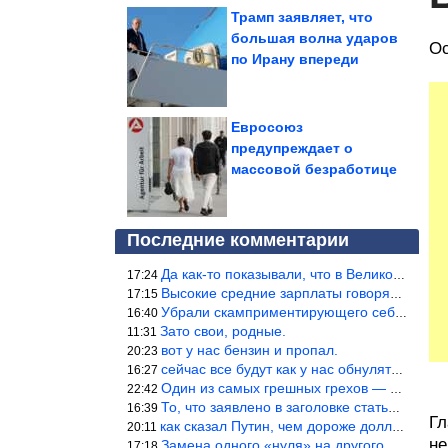
Трамп заявляет, что
большая волна ударов
Ос
по Ирану впереди
Евросоюз
предупреждает о
массовой безработице
Последние комментарии
Да как-то показывали, что в Великобритании вообще корм для живот
17:24
Высокие средние зарплаты говорят о заоблачных зарплатах определё
17:15
Убрали скамприментирующего себя марианетку, кто будет следующим…
16:40
Зато свои, родные.
11:31
вот у нас бензин и пропал.
20:23
сейчас все будут как у нас обнуляться.
16:27
Один из самых грешных грехов — считать себя непогрешимым.
22:42
То, что заявлено в заголовке статьи противоречит утверждению &qu
16:39
Гл
как сказал Путин, чем дороже доллар тем дороже нефть продадим.
20:11
не
Замена одного «нуля» на другого «нуля» в рамках одной и той же с
17:18