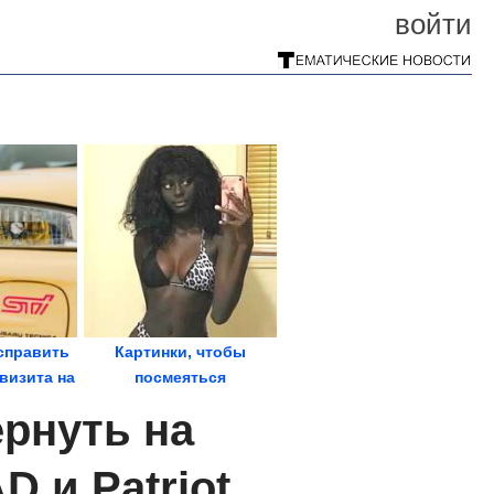
войти
справить
Картинки, чтобы
визита на
посмеяться
...
рнуть на
 и Patriot