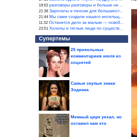
разговоры разговоры и больше ни чего 9я часть балабола.
19:02
Зарплаты и пенсии для большинства населения в регионах нищенские
21:36
Мы сами создали нашего могильщика, это ИИ. Он нас и похоронит. М
21:44
Останется дело за малым — освободить планету Земля от глупого ви
11:32
Холопы и тяглые люди по существу одно и тоже. Буржуи и холопы сн
23:51
Супертемы
25 прикольных
комментариев июля из
Супругов из России
задержали в Стамбуле
соцсетей
за чтение...
Самые скупые знаки
Зодиака
Хорошие отношения не
делают нас
счастливыми
автоматически
Мемный цирк уехал, но
оставил нам это
Как стирать постельное бельё, чтобы оно хрустело как в...