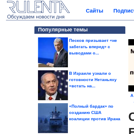
Сайты
Подпис
Популярные темы
Песков призывает «не
забегать вперед» с
выводами о...
В Израиле узнали о
готовности Нетаньяху
«встать на...
А
«Полный бардак» по
созданию США
коалиции против Ирана