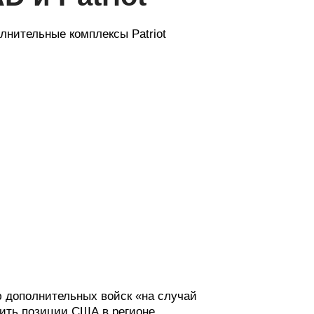
нительные комплексы Patriot
ю дополнительных войск «на случай
пить позиции США в регионе