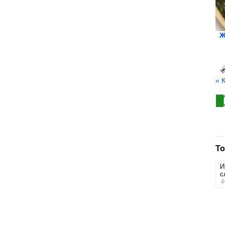
Ж
« 
То
И
с