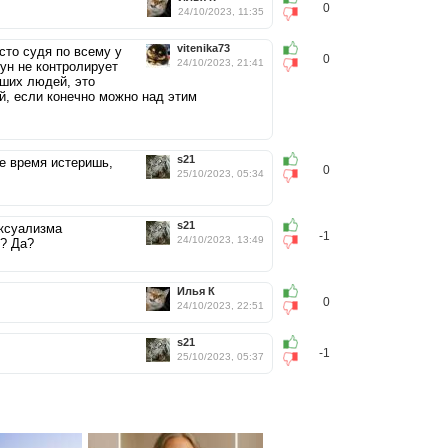
0
24/10/2023, 11:35
vitenika73
сто судя по всему у
0
24/10/2023, 21:41
кун не контролирует
вших людей, это
й, если конечно можно над этим
s21
е время истеришь,
0
25/10/2023, 05:34
s21
ексуализма
-1
24/10/2023, 13:49
и? Да?
Илья К
0
24/10/2023, 22:51
s21
-1
25/10/2023, 05:37