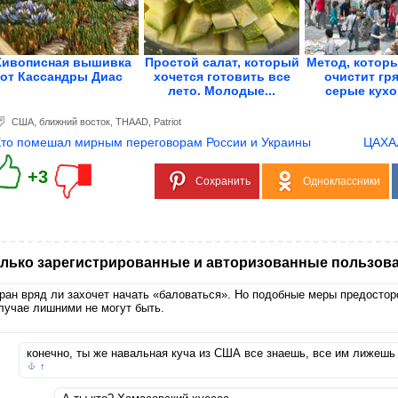
ивописная вышивка
Простой салат, который
Метод, которы
от Кассандры Диас
хочется готовить все
очистит гр
лето. Молодые...
серые кухо
США
,
ближний восток
,
THAAD
,
Patriot
Кто помешал мирным переговорам России и Украины
ЦАХАЛ
+3
Сохранить
Одноклассники
лько зарегистрированные и авторизованные пользова
ран вряд ли захочет начать «баловаться». Но подобные меры предосто
лучае лишними не могут быть.
конечно, ты же навальная куча из США все знаешь, все им лижешь
↑