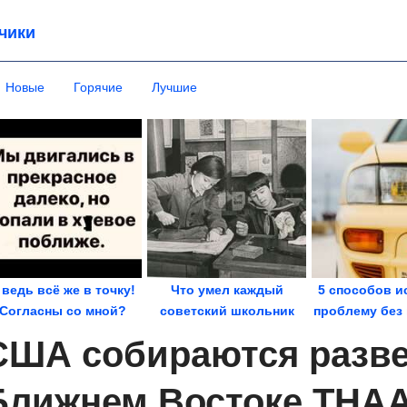
чики
Новые
Горячие
Лучшие
 ведь всё же в точку!
Что умел каждый
5 способов и
Согласны со мной?
советский школьник
проблему без 
СТО. Не
США собираются разве
Ближнем Востоке THAAD