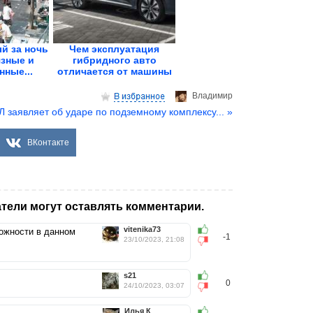
й за ночь
Чем эксплуатация
язные и
гибридного авто
нные...
отличается от машины
с ДВС
Владимир
 заявляет об ударе по подземному комплексу... »
ВКонтакте
тели могут оставлять комментарии.
vitenika73
рожности в данном
-1
23/10/2023, 21:08
s21
0
24/10/2023, 03:07
Илья К