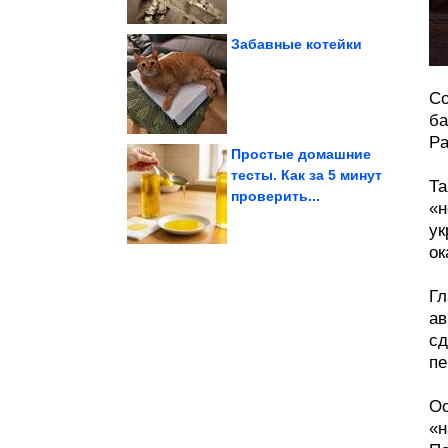
Забавные котейки
Суперхиты!
Со
Женские приколы дня.
ба
Pa
Простые домашние
тесты. Как за 5 минут
Та
проверить...
летом
«н
Как носить горошек
ук
ок
Гл
ав
сд
пе
Ос
«н