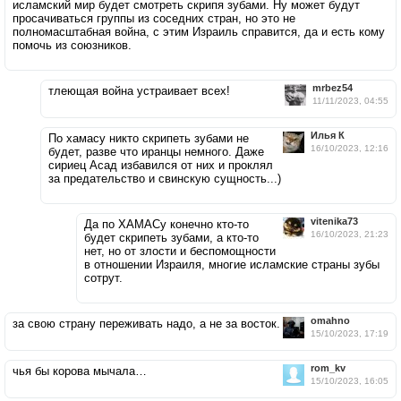
исламский мир будет смотреть скрипя зубами. Ну может будут
просачиваться группы из соседних стран, но это не
полномасштабная война, с этим Израиль справится, да и есть кому
помочь из союзников.
mrbez54
тлеющая война устраивает всех!
11/11/2023, 04:55
Илья К
По хамасу никто скрипеть зубами не
16/10/2023, 12:16
будет, разве что иранцы немного. Даже
сириец Асад избавился от них и проклял
за предательство и свинскую сущность...)
vitenika73
Да по ХАМАСу конечно кто-то
16/10/2023, 21:23
будет скрипеть зубами, а кто-то
нет, но от злости и беспомощности
в отношении Израиля, многие исламские страны зубы
сотрут.
omahno
за свою страну переживать надо, а не за восток.
15/10/2023, 17:19
rom_kv
чья бы корова мычала…
15/10/2023, 16:05