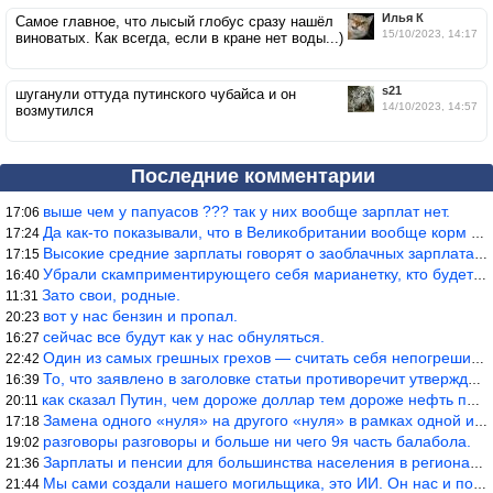
Илья К
Самое главное, что лысый глобус сразу нашёл
15/10/2023, 14:17
виноватых. Как всегда, если в кране нет воды...)
s21
шуганули оттуда путинского чубайса и он
14/10/2023, 14:57
возмутился
Последние комментарии
выше чем у папуасов ??? так у них вообще зарплат нет.
17:06
Да как-то показывали, что в Великобритании вообще корм для живот
17:24
Высокие средние зарплаты говорят о заоблачных зарплатах определё
17:15
Убрали скамприментирующего себя марианетку, кто будет следующим…
16:40
Зато свои, родные.
11:31
вот у нас бензин и пропал.
20:23
сейчас все будут как у нас обнуляться.
16:27
Один из самых грешных грехов — считать себя непогрешимым.
22:42
То, что заявлено в заголовке статьи противоречит утверждению &qu
16:39
как сказал Путин, чем дороже доллар тем дороже нефть продадим.
20:11
Замена одного «нуля» на другого «нуля» в рамках одной и той же с
17:18
разговоры разговоры и больше ни чего 9я часть балабола.
19:02
Зарплаты и пенсии для большинства населения в регионах нищенские
21:36
Мы сами создали нашего могильщика, это ИИ. Он нас и похоронит. М
21:44