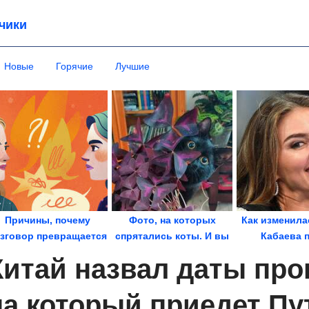
чики
Новые
Горячие
Лучшие
Причины, почему
Фото, на которых
Как изменила
зговор превращается
спрятались коты. И вы
Кабаева 
в ссору
их точно найдете,...
операц
Китай назвал даты про
на который приедет Пу