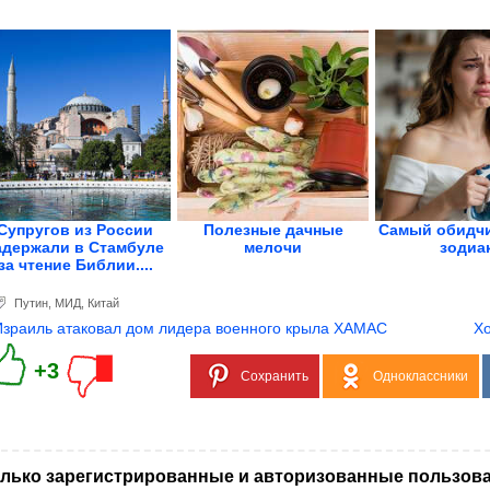
Супругов из России
Полезные дачные
Самый обидчи
адержали в Стамбуле
мелочи
зодиа
за чтение Библии....
Путин
,
МИД
,
Китай
Израиль атаковал дом лидера военного крыла ХАМАС
Хо
+3
Сохранить
Одноклассники
лько зарегистрированные и авторизованные пользова