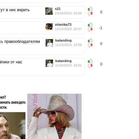
s21
ут в них верить
0
13/10/2023, 03:06
vitenika73
-1
12/10/2023, 20:57
balanding
ись правообладателям
0
11/10/2023, 15:58
.
balanding
лики от нас
0
11/10/2023, 16:51