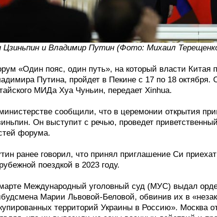
 Цзиньпин и Владимир Путин (Фото: Михаил Терещенк
рум «Один пояс, один путь», на который власти Китая 
адимира Путина, пройдет в Пекине с 17 по 18 октября.
тайского МИДа Хуа Чуньин, передает Xinhua.
министерстве сообщили, что в церемонии открытия при
иньпин. Он выступит с речью, проведет приветственны
стей форума.
тин ранее говорил, что принял приглашение Си приехать
рубежной поездкой в 2023 году.
марте Международный уголовный суд (МУС) выдал ордер
будсмена Марии Львовой-Беловой, обвинив их в «незак
купированных территорий Украины в Россию». Москва о