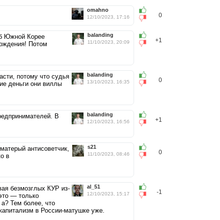
omahno
0
12/10/2023, 17:16
balanding
рб Южной Корее
+1
11/10/2023, 20:09
рождения! Потом
balanding
сти, потому что судья
0
13/10/2023, 16:35
кие деньги они виллы
balanding
предпринимателей. В
+1
12/10/2023, 16:56
s21
 матерый антисоветчик,
0
11/10/2023, 08:46
о в
al_51
ывая безмозглых КУР из-
-1
12/10/2023, 15:17
 это — только
а? Тем более, что
Скапитализм в России-матушке уже.