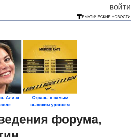
войти
сь Алина
Страны с самым
после
высоким уровнем
ий
убийств в мире.
ведения форума,
Инфографика
тин