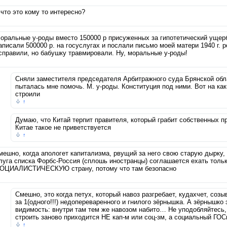
 что это кому то интересно?
оральные у-роды вместо 150000 р присуженных за гипотетический уще
аписали 500000 р. на госуслугах и послали письмо моей матери 1940 г. 
справили, но бабушку травмировали. Ну, моральные у-роды!
Сняли заместителя председателя Арбитражного суда Брянской обла
пыталась мне помочь. М. у-роды. Конституция под ними. Вот на ка
строили
↑
Думаю, что Китай терпит правителя, который грабит собственных 
Китае такое не приветствуется
↑
мешно, когда апологет капитализма, рвущий за него свою старую дырку,
луга списка Форбс-Россия (сплошь иностранцы) соглашается ехать тольк
ОЦИАЛИСТИЧЕСКУЮ страну, потому что там безопасно
Смешно, это когда петух, который навоз разгребает, кудахчет, соз
за 1(одного!!!) недопереваренного и гнилого зёрнышка. А зёрнышко
видимость: внутри там тем же навозом набито… Не уподобляйтесь, 
строить заново приходится НЕ кап-м или соц-зм, а социальный ГО
↑