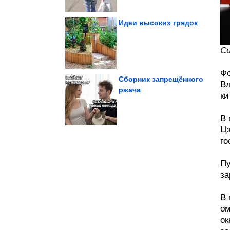
Идеи высоких грядок
поддержки...
статус и какие меры
Си
Кто имеет право на
Фо
Сборник запрещённого
Вл
ржача
ки
для дома
11 недорогих товаров
В 
Цз
го
Пу
за
В 
ом
ок