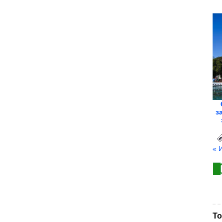
з
« 
То