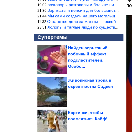
разговоры разговоры и больше ни чего 9я часть балабола.
по
19:02
Зарплаты и пенсии для большинства населения в регионах нищенские
21:36
Мы сами создали нашего могильщика, это ИИ. Он нас и похоронит. М
21:44
Останется дело за малым — освободить планету Земля от глупого ви
11:32
Холопы и тяглые люди по существу одно и тоже. Буржуи и холопы сн
23:51
Супертемы
Найден серьезный
побочный эффект
Как найти своего врача
и что выяснить до
подсластителей.
операции. Без...
Особо...
Живописная тропа в
окрестностях Сиднея
Сочная закуска с
чесноком и зеленью за 3
часа. Быстрые...
Картинки, чтобы
посмеяться. Кайф!
Что известно об атаках на Ростовскую область? В...