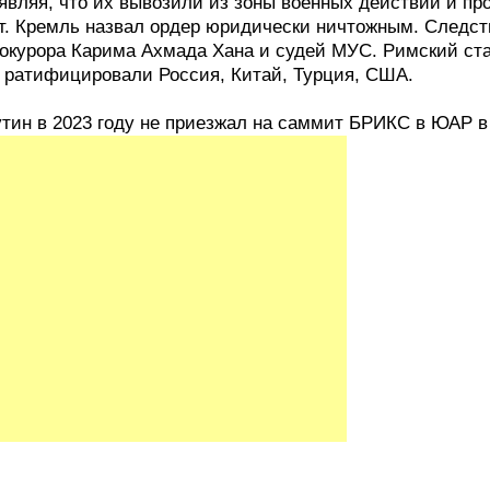
являя, что их вывозили из зоны военных действий и пр
т. Кремль назвал ордер юридически ничтожным. Следст
окурора Карима Ахмада Хана и судей МУС. Римский ст
 ратифицировали Россия, Китай, Турция, США.
тин в 2023 году не приезжал на саммит БРИКС в ЮАР в 