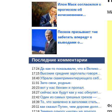
Илон Маск согласился с
прогнозом об
МИ
исчезновении...
Песков призывает «не
забегать вперед» с
выводами о...
Последние комментарии
Да как-то показывали, что в Великобритании вообще корм для живот
17:24
Высокие средние зарплаты говорят о заоблачных зарплатах определё
17:15
Убрали скамприментирующего себя марианетку, кто будет следующим…
16:40
Зато свои, родные.
11:31
вот у нас бензин и пропал.
20:23
сейчас все будут как у нас обнуляться.
16:27
Один из самых грешных грехов — считать себя непогрешимым.
22:42
То, что заявлено в заголовке статьи противоречит утверждению &qu
16:39
Фо
как сказал Путин, чем дороже доллар тем дороже нефть продадим.
20:11
пр
Замена одного «нуля» на другого «нуля» в рамках одной и той же с
17:18