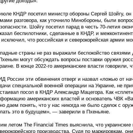
другие доходы».
июле КНДР посетил министр обороны Сергей Шойгу, он 
мами разговора, как уточнило Минобороны, были вопро
зопасности. Шойгу посетил парад в честь 70-летия око
казал беспилотники, сделанные в КНДР, и межконтинен
 исключил, что российская и северокорейская армии мо
падные страны не раз выражали беспокойство связями д
Пхеньян могут обсуждать вопросы поставки оружия рос
раине. В конце 2022-го американские власти говорили,
Д России эти обвинения отверг и назвал «ложью от на
дачи специальной военной операции на Украине, не пр
стаивал посол в КНДР Александр Мацегора. Как «сплет
формацию американских властей и основатель ЧВК «Ва
но даем понять, что у нас никогда не было сделок с ору
лать это в будущем», — заверили в Пхеньяне.
им летом The Financial Times выяснила, что украински
верокорейского производства. Судя по маркировкам, он