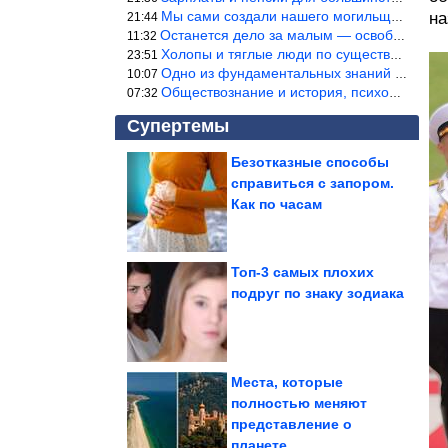
Мы сами создали нашего могильщика, это ИИ. Он нас и похоронит. М
на
21:44
Останется дело за малым — освободить планету Земля от глупого ви
11:32
Холопы и тяглые люди по существу одно и тоже. Буржуи и холопы сн
23:51
Одно из фундаментальных знаний правды — знание оптимума производ
10:07
Обществознание и история, психология, этика и т.д. относятся к н
07:32
Супертемы
Безотказные способы
справиться с запором.
Что съесть, чтобы не
толстеть? Меню после
Как по часам
18:00
Топ-3 самых плохих
подруг по знаку зодиака
Определять тип нити
научились по игольным
ушкам...
Места, которые
полностью меняют
представление о
Почему жена Миронова скрывала свою настоящую любовь всю...
планете