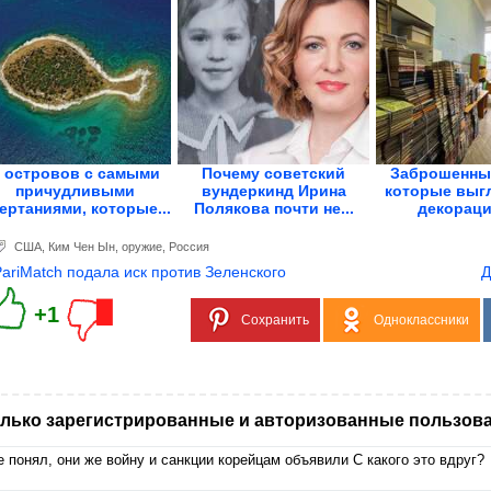
 островов с самыми
Почему советский
Заброшенные
причудливыми
вундеркинд Ирина
которые выгл
ертаниями, которые...
Полякова почти не...
декорации
США
,
Ким Чен Ын
,
оружие
,
Россия
PariMatch подала иск против Зеленского
Д
+1
Сохранить
Одноклассники
лько зарегистрированные и авторизованные пользова
е понял, они же войну и санкции корейцам объявили С какого это вдруг?