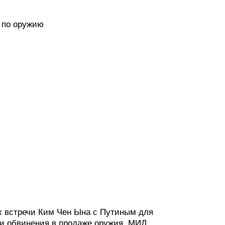
 по оружию
х встречи Ким Чен Ына с Путиным для
ли обвинения в продаже оружия, МИД