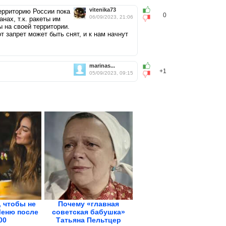
vitenika73
территорию России пока
0
06/09/2023, 21:06
нах, т.к. ракеты им
 на своей территории.
 запрет может быть снят, и к нам начнут
marinas...
+1
05/09/2023, 09:15
, чтобы не
Почему «главная
Меню после
советская бабушка»
00
Татьяна Пельтцер