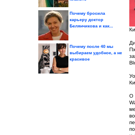
Почему бросила
карьеру доктор
Белянчикова и как...
планеты, от...
удивительных мест
Ки
5 малоизвестных, но
Ди
Почему после 40 мы
Пх
выбираем удобное, а не
за
красивое
лето....
хочется готовить все
Bl
Простой салат, который
Уо
Ки
О 
Wa
ме
во
пе
по