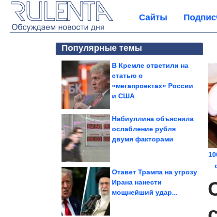
Сайты
Подпис
Популярные темы
В Кремле ответили на
статью о
«мегапроектах» России
и США
Набиуллина объяснила
ослабление рубля
двумя факторами
10
Отавет Трампа на угрозу
Ирана нанести
мощнейший удар...