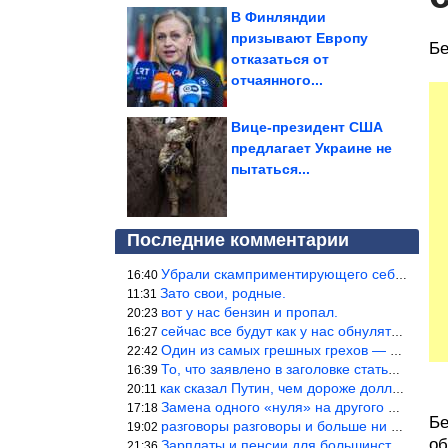
В Финляндии
призывают Европу
Бе
отказаться от
отчаянного...
Вице-президент США
предлагает Украине не
пытаться...
Последние комментарии
Убрали скамприментирующего себя марианетку, кто будет следующим…
16:40
Зато свои, родные.
11:31
вот у нас бензин и пропал.
20:23
сейчас все будут как у нас обнуляться.
16:27
Один из самых грешных грехов — считать себя непогрешимым.
22:42
То, что заявлено в заголовке статьи противоречит утверждению &qu
16:39
как сказал Путин, чем дороже доллар тем дороже нефть продадим.
20:11
Замена одного «нуля» на другого «нуля» в рамках одной и той же с
17:18
Бе
разговоры разговоры и больше ни чего 9я часть балабола.
19:02
об
Зарплаты и пенсии для большинства населения в регионах нищенские
21:36