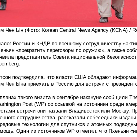
м Чен Ын (Фото: Korean Central News Agency (KCNA) / Re
алог России и КНДР по военному сотрудничеству «акти
еньян «прекратить переговоры по оружию», а также соб
явила представитель Совета национальной безопасност
oomberg.
тсон подтвердила, что власти США обладают информац
м Чен Ына приехать в Россию для встречи с президен
планах такого визита в сентябре накануне сообщили The
shington Post (WP) со ссылкой на источники среди аме
стами встречи они назвали Владивосток или Москву. 
енного сотрудничества, рассказали собеседники издан
редовые технологии для спутников и атомных подводны
мощь. Один из источников WP отметил, что Пхеньян «