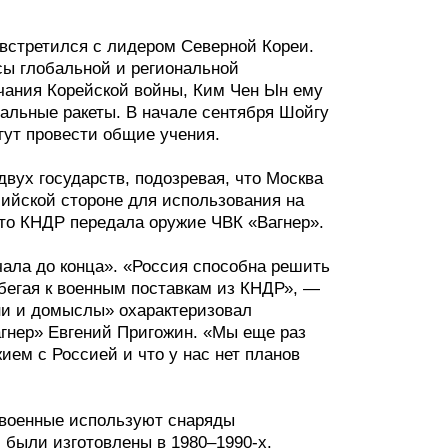
встретился с лидером Северной Кореи.
сы глобальной и региональной
нчания Корейской войны, Ким Чен Ын ему
тальные ракеты. В начале сентября Шойгу
гут провести общие учения.
вух государств, подозревая, что Москва
сийской стороне для использования на
 что КНДР передала оружие ЧВК «Вагнер».
чала до конца». «Россия способна решить
ибегая к военным поставкам из КНДР», —
ни и домыслы» охарактеризовал
гнер» Евгений Пригожин. «Мы еще раз
жием с Россией и что у нас нет планов
е военные используют снаряды
и были изготовлены в 1980–1990-х.