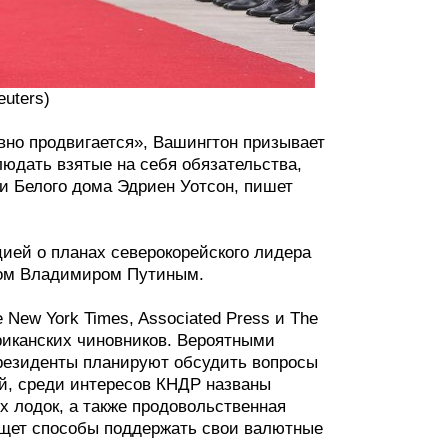
uters)
вно продвигается», Вашингтон призывает
людать взятые на себя обязательства,
и Белого дома Эдриен Уотсон, пишет
ией о планах северокорейского лидера
том Владимиром Путиным.
 New York Times, Associated Press и The
риканских чиновников. Вероятными
Президенты планируют обсудить вопросы
ий, среди интересов КНДР названы
х лодок, а также продовольственная
ищет способы поддержать свои валютные