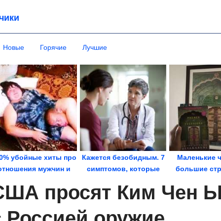
чики
Новые
Горячие
Лучшие
0% убойные хиты про
Кажется безобидным. 7
Маленькие ч
отношения мужчин и
симптомов, которые
большие стр
женщин
могут быть...
нашей повсед
США просят Ким Чен Ы
с Россией оружие