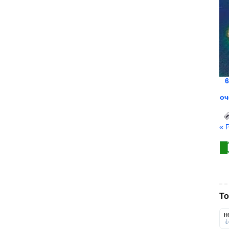
6
оч
« 
То
н