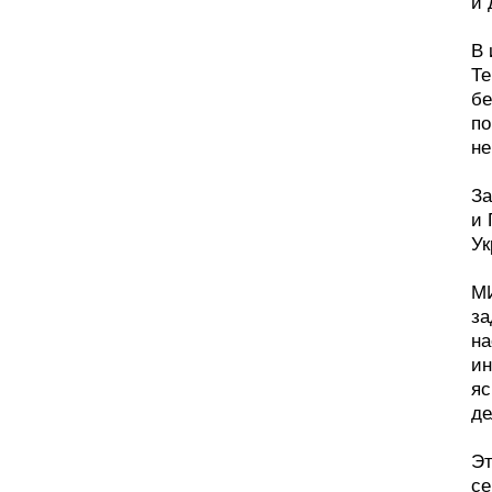
и 
В 
Те
бе
по
не
За
и 
Ук
МИ
за
на
ин
яс
де
Эт
се