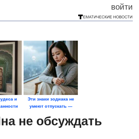
войти
удеса и
Эти знаки зодиака не
анности
умеют отпускать —
невности
влюбчивы и
на не обсуждать
привязчивы